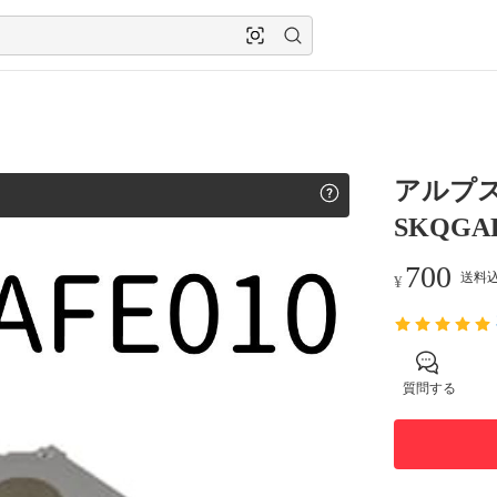
アルプス
SKQGAF
700
送料込
¥
質問する