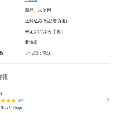
新品、未使用
送料込み(出品者負担)
未定(出品者が手配)
北海道
数
1〜2日で発送
情報
32
162
ルカリShops