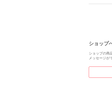
ーツ 修理 リペア
G13r オムロン 
ショップ
ショップの商
メッセージが