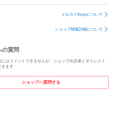
 G13
タイプ【10個】マウス
サイレント ミュート
omron
サイレント ミュート
mute
mute
メルカリShopsについて
ショップ情報詳細について
への質問
品にはコメントできませんが、ショップ出店者とダイレクト
できます
ショップへ質問する