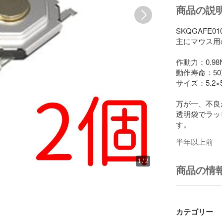
商品の説
SKQGAFE
主にマウス用
作動力：0.98N
動作寿命：50
サイズ：5.2×5
万が一、不良
透明袋でラッ
す。
半年以上前
1
/
2
商品の情
カテゴリー