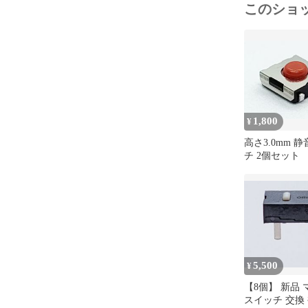
このショ
1,800
¥
高さ3.0mm 
チ 2個セット
5,500
¥
【8個】 新品
スイッチ 交換 