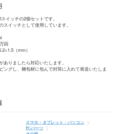
明
010スイッチの2個セットです。

のスイッチとして使用しています。



万回

.2×1.5（mm）

がありましたら対応いたします。

ピングし、梱包材に包んで封筒に入れて発送いたしま
報
スマホ・タブレット・パソコン
PCパーツ
その他