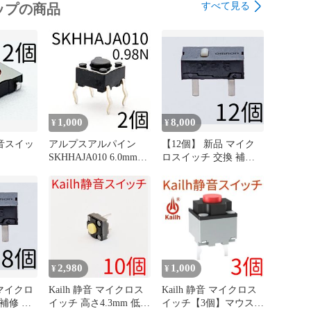
すべて見る
ップの商品
1,000
8,000
¥
¥
静音スイッ
アルプスアルパイン
【12個】 新品 マイク
SKHHAJA010 6.0mm角
ロスイッチ 交換 補修
タイプ タクトスイッチ
パーツ 修理 リペア
0.98N 4本足 4フィート
G13 G13r オムロン
omron
2,980
1,000
¥
¥
 マイクロ
Kailh 静音 マイクロス
Kailh 静音 マイクロス
補修 パ
イッチ 高さ4.3mm 低背
イッチ【3個】マウス