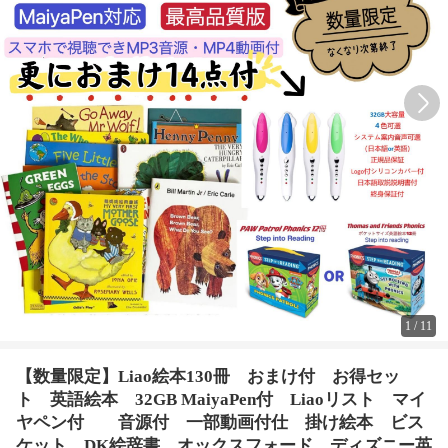
1
/
11
【数量限定】Liao絵本130冊 おまけ付 お得セッ
ト 英語絵本 32GB MaiyaPen付 Liaoリスト マイ
ヤペン付 音源付 一部動画付仕 掛け絵本 ビス
ケット DK絵辞書 オックスフォード ディズニー英