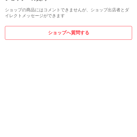
と吸収できる

ショップの商品にはコメントできませんが、ショップ出店者とダ
イレクトメッセージができます
★自力読み準備として3－5歳:

親が英語が苦手な場合でも、オーディオブックを活用して子
ども自身で自然と英語を身につけることができるような絵本
ショップへ質問する
を選別している

★多読でリーディーグ力アップとして5歳～

親子での取り組みというよりは、子どもが自分で絵本を通し
て英語を学ぶことができる

※海外の出版物は製本、紙質、印刷質等、日本の本と比べて多
少粗かったりする場合があり、国際運送で多少折れ、凹み、
擦れキズがある場合がございます。

 ※仕様上の作りでページに音が鳴らなかったり、ズレたりす
る箇所がございます。ご了承ください。

完璧を求める方はご遠慮ください。

#洋書 #英語絵本 #読み聞かせ #子供英語 #オックスフォード 
#ORT #サイトワーズ #フォニックス #sightwords #phonics 