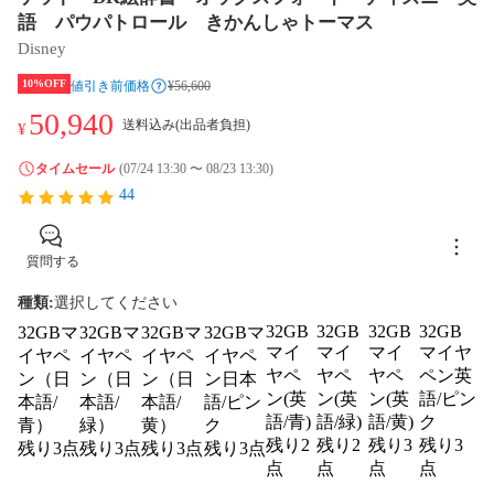
語 パウパトロール きかんしゃトーマス
Disney
10%OFF
値引き前価格
¥56,600
50,940
送料込み(出品者負担)
¥
タイムセール
(07/24 13:30 〜 08/23 13:30)
44
質問する
種類
:
選択してください
32GB
32GB
32GB
32GB
32GBマ
32GBマ
32GBマ
32GBマ
マイ
マイ
マイ
マイヤ
イヤペ
イヤペ
イヤペ
イヤペ
ヤペ
ヤペ
ヤペ
ペン英
ン（日
ン（日
ン（日
ン日本
ン(英
ン(英
ン(英
語/ピン
本語/
本語/
本語/
語/ピン
語/青)
語/緑)
語/黄)
ク
青）
緑）
黄）
ク
残り2
残り2
残り3
残り3
残り3点
残り3点
残り3点
残り3点
点
点
点
点