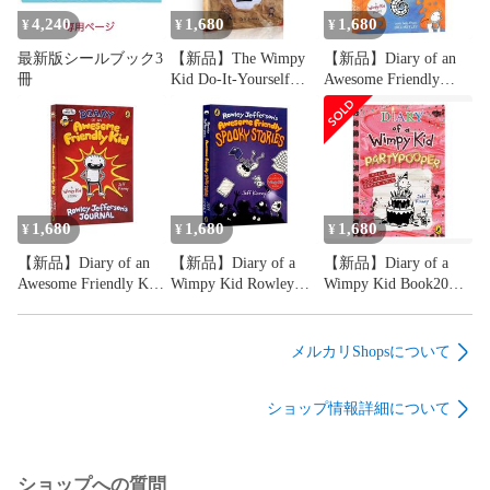
4,240
1,680
1,680
Liaoリストは、1年＝52週間で130冊の英語絵本を読むことで
¥
¥
¥
リーディング力を付ける、というリストです。このリストを
最新版シールブック3
【新品】The Wimpy
【新品】Diary of an
まとめたLiao Caixing（廖彩杏）先生は、台湾の英語教師で、
冊
Kid Do-It-Yourself
Awesome Friendly
ご自身のお子さんを『留学なし・英会話教室なし』でバイリ
Book グレッグのダ
Adventure : Rowley
ンガルに育て上げたママです。英語教師としての専門的理論
メ日記シリーズ抜粋
Jefferson's Journal グレ
と実践経験から絵本を選び、このリストを作りました。中国
英語多読 チャプタ
ッグのだめ日記 英語
のおうち英語ママは知らない人はいないというくらい有名な
ーブック 洋書 レ
多読 児童書 チャプタ
クサイル指数 ORT
ーブック TOEFL おう
リストだそうです

弱虫くんの日記 英
ち英語 ジェフキニー
検 スカラスティック
ベストセラー
1,680
1,680
1,680
¥
¥
¥
下記のような絵本が含まれています。

ファーストリトルリ
●リズミカルな絵本：韻を踏んでいたり、繰り返しの多い、英
【新品】Diary of an
【新品】Diary of a
【新品】Diary of a
ーダーズ CTP
語のリズム・音を楽しめる絵本

Awesome Friendly Kid
Wimpy Kid Rowley
Wimpy Kid Book20
PeppaPig
●ユーモラスな絵本：言葉と意味をつなげて理解する段階でス
: Rowley Jefferson's
Jefferson's Awesome
Partypooper グレッグ
トーリーが楽しめる絵本

Journal グレッグのだ
Friendly Spooky
のだめ日記 20巻 英語
●知識を身に付けるテーマのある絵本：自然科学や知識を深め
め日記 英語多読 児童
Stories グレッグのだ
多読 英語教材 児童書
メルカリShopsについて
書 チャプターブック
め日記 英語多読 児童
チャプターブック 中
られる絵本

TOEFL おうち英語 ジ
書 チャプターブック
学生 英検 TOEFL 読
ショップ情報詳細について
ェフキニー ベストセ
TOEFL おうち英語 ジ
解力 語彙力 おうち英
おすすめ理由：

ラー
ェフキニー ベストセ
語 ジェフキニー 人気
★「かけ流し」でリズム感を鍛える大事な乳幼児期0―3歳:

ラー
シリーズ ベストセラ
「絵の力」と「歌の力」が子供達の英語の素地を豊かに育
ー
ショップへの質問
み、英語の正しい発音、リズム、イントネーションをまるご