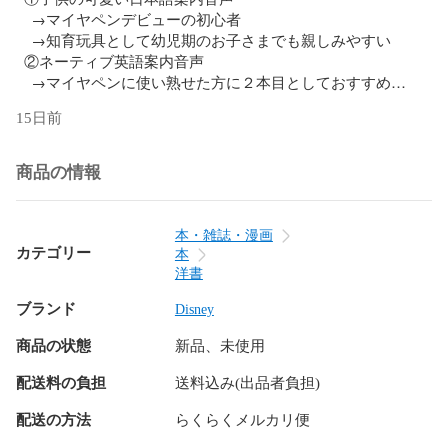
　→マイヤペンデビューの初心者

　→知育玩具として幼児期のお子さまでも親しみやすい

  ②ネーティブ英語案内音声

　→マイヤペンに使い熟せた方に２本目としておすすめ

　→学童期～の英語学習者に向け

15日前
【色】

  青、黄、緑、ピンク　からお選びいただけます♪♪

【標準付属品】

商品の情報
・MaiyaPen専用USBケーブル

・ロゴ付シリコンカバー

・音声シールブック　1冊

本・雑誌・漫画
・中国語版取扱説明書

カテゴリー
本
【保証付】 

洋書
ブランド
【弊店のみ付属品】

Disney
・音声試し絵本

商品の状態
新品、未使用
　絵本ボードブック2冊  歌謡カード6枚（英語/中国語）

　Reading and Singing for Babies ２冊（Colors、Numbers）

配送料の負担
送料込み(出品者負担)
　中国語story6、中国語歌謡4、英語歌2

・オリジナルの日本語説明書 

配送の方法
らくらくメルカリ便
　インストール方法の説明付♪
