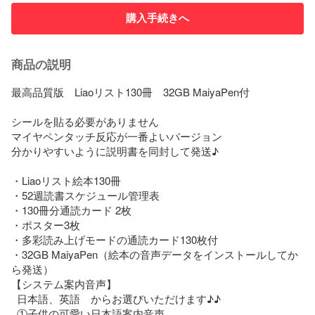
購入手続きへ
商品の説明
最高品質版　Liaoリスト130冊　32GB MaiyaPen付

シールを貼る必要がありません

マイヤペンタッチ反応が一番よいバージョン

分かりやすいように説明書を同封して発送♪

・Liaoリスト絵本130冊

・52週読書スケジュール管理表

・130冊分通読カード 2枚

・ポスター3枚

・多彩読み上げモードの通読カード130枚付

・32GB MaiyaPen（絵本の音声データをインストールしてか
ら発送）

【システム案内音声】

  日本語、英語　からお選びいただけます♪♪

  ①子供の可愛い日本語案内音声
