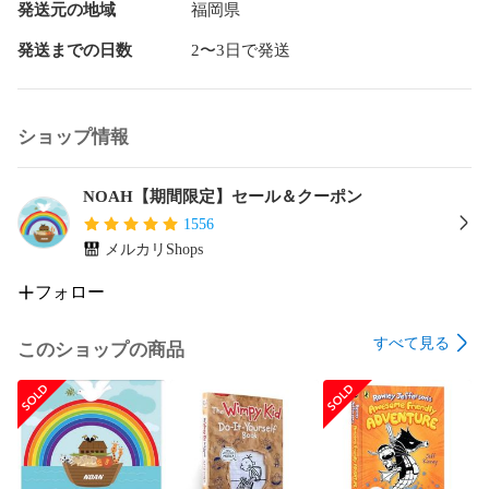
　シールの活用方法の説明付♪

発送元の地域
福岡県
発送までの日数
2〜3日で発送
更に下記の内容をおまけ付♪

①Biscuit phonics赤文字or青文字12冊

②pete the cat phonics12冊

③DK絵辞書１冊

ショップ情報
④Oxford体験品１点

⑤英語名作 ボードブック１冊（マイヤペン非対応）

⑥PAW Patrolフォニックス12冊 or トーマスフォニックス12冊
NOAH【期間限定】セール＆クーポン
の１点(マイヤペン非対応）

1556
⑦Number blocksシリーズ1-4音源・動画

メルカリShops
⑧Alpha blocks音源・動画

⑨Super Simple Songs音源・動画

フォロー
⑩ペッパピッグシリーズ1-3音源・動画

⑪ORT15話動画

すべて見る
このショップの商品
⑫The magic key26話動画

⑬Penelope動画

⑭ペッパピッグ青箱絵本１冊

★半額で5000円以下の出品一点をご購入いただけます。

★＋1800円で64GBマイヤペンに変更可能
