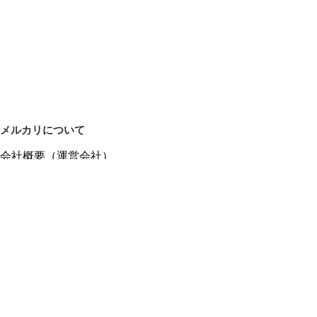
メルカリについて
会社概要（運営会社）
採用情報
プレスリリース
公式ブログ
プレスキット
メルカリUS
メルカリShops
m department（エムデパ）
ヘルプ
ヘルプセンター（ガイド・お問い合わせ）
メルカリShopsでショップを開設する