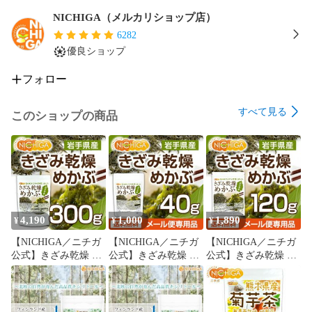
－－－－－－－－－－－－－－－－－－－－

NICHIGA（メルカリショップ店）
【アレルギー情報】

6282
本品に含まれるアレルギー物質(28品目中)：無

優良ショップ
※本製品の製造ラインでは、大豆、小麦、乳、豚肉、バナナ、
リンゴ、ゼラチン、アーモンドを含む製品を製造していま
フォロー
す。

－－－－－－－－－－－－－－－－－－－－

すべて見る
このショップの商品
※メール便(ネコポスまたはゆうパケット)にて配送致します。
ポスト投函での配送の為、ご理解いただける方のみご購入を
お願い致します。

 ※ご注文確定後、2～3営業日以内に発送させて頂きます。

　　　　　　　^^^^^^^^^^^^^^^^^^

★希望が多い場合には再販致しますので、「入荷時に通知」
4,190
1,000
1,890
¥
¥
¥
ボタンを押して下さい！★

【NICHIGA／ニチガ
【NICHIGA／ニチガ
【NICHIGA／ニチガ
★商品拡充していきますので、是非ショップフォローをよろ
公式】きざみ乾燥 め
公式】きざみ乾燥 め
公式】きざみ乾燥 め
しくお願い致します！★

かぶ 岩手県産 300ｇ
かぶ 岩手県産 40ｇ
かぶ 岩手県産 120ｇ
【送料無料(沖縄を除
【送料無料】【メー
【送料無料】【メー
く)】 無着色 干しめ
ル便で郵便ポストに
ル便で郵便ポストに
こんにゃく ベーキングパウダー アルカリ 肉料理 下ごしらえ

かぶ 刻みめかぶ TK0
お届け】【代引不
お届け】【代引不