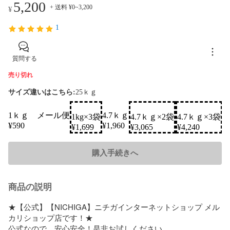
5,200
+ 送料 ¥0~3,200
¥
1
質問する
売り切れ
サイズ違いはこちら:
25ｋｇ
1ｋｇ メール便
4.7ｋｇ
1kg×3袋
4.7ｋｇ×2袋
4.7ｋｇ×3袋
4
SOLD
SOLD
SOL
¥
590
¥
1,960
¥
1,699
¥
3,065
¥
4,240
¥
購入手続きへ
商品の説明
★【公式】【NICHIGA】ニチガインターネットショップ メル
カリショップ店です！★

公式なので、安心安全！是非お試しください。
