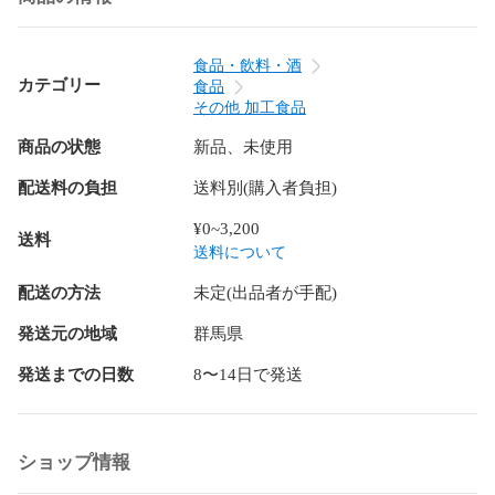
【仕様】

食品・飲料・酒
商品名：国産重曹 東ソー製 食品添加物

カテゴリー
食品
原材料名：炭酸水素ナトリウム

その他 加工食品
内容量：25kg

商品の状態
新品、未使用
賞味期限：別途商品に記載

保存方法：高温多湿及び直射日光をさけて保管ください。

配送料の負担
送料別(購入者負担)
原産国：日本(山口県)

加工者：日本ガーリック株式会社　群馬県高崎市八幡原町
¥0~3,200
送料
1008-3

送料について
形状：粉末

－－－－－－－－－－－－－－－－－－－－

配送の方法
未定(出品者が手配)
【使用上の注意】

発送元の地域
群馬県
○開封後は湿気に注意してチャックをしっかり閉めて保存して
発送までの日数
8〜14日で発送
ください。

○原材料名をご確認の上、食品アレルギーのある方は召し上が
らないでください。

○乳幼児の手の届かない場所で保管してください。

ショップ情報
○合わない場合は、利用を中止し医師に相談してください。
