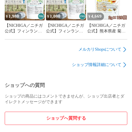
可】【時間指定不
可】【時間指定不
あく抜き アク抜き 炭酸水 重曹水 柔軟剤 環境に優しい

可】 無着色 干しめか
可】 無着色 干しめか
国内製造 エコ洗剤

ぶ 刻みめかぶ [05]
ぶ 刻みめかぶ [05]
1,980
1,000
4,669
¥
¥
¥
【NICHIGA／ニチガ
【NICHIGA／ニチガ
【NICHIGA／ニチガ
公式】フィンランド
公式】フィンランド
公式】熊本県産 菊芋
産 キシリトール 700
産 キシリトール 250
茶 2ｇ×120個 （風味
ｇ 【送料無料】【メ
ｇ 【送料無料】【メ
豊かな焙煎品） 【送
ール便で郵便ポスト
ール便で郵便ポスト
料無料(沖縄を除く)】
メルカリShopsについて
にお届け】【代引不
にお届け】【代引不
無農薬栽培菊芋 手軽
可】【時間指定不
可】【時間指定不
で便利なティーバッ
ショップ情報詳細について
可】 Xylitol 天然由来
可】 Xylitol 天然由来
クタイプ
甘味料 口内環境 オー
甘味料 口内環境 オー
NICHIGA(ニチガ)
ラルケア 歯 健康 セ
ラルケア 歯 健康 セ
TK0
ルフケア シュガーレ
ルフケア シュガーレ
ショップへの質問
ス [01]
ス [01]
ショップの商品にはコメントできませんが、ショップ出店者とダ
イレクトメッセージができます
ショップへ質問する