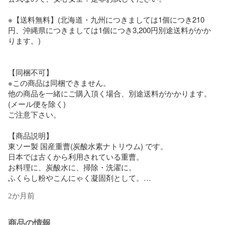
※【送料無料】(北海道・九州につきましては1個につき210
円、沖縄県につきましては1個につき3,200円別途送料がかか
ります。)

【同梱不可】

※この商品は同梱できません。

他の商品を一緒にご購入頂く場合、別途送料がかかります。
(メール便を除く)

ご注意下さい。

【商品説明】

東ソー製 国産重曹(炭酸水素ナトリウム) です。

日本では古くから利用されている重曹。

お料理に、炭酸水に、掃除・洗濯に。

ふくらし粉やこんにゃく凝固剤として。

食品添加物(食品)なので、安心してパンやお菓子作り、その他
2か月前
お料理にご使用いただけます。

アルミニウムフリー。

－－－－－－－－－－－－－－－－－－－－

商品の情報