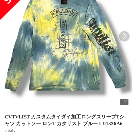
1
/
8
CVTVLIST カスタムタイダイ加工ロングスリーブTシ
ャツ カットソー ロンT カタリスト ブルー L 91336A6
catalyst