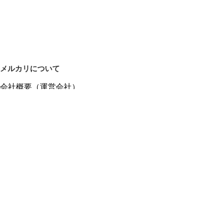
メルカリについて
会社概要（運営会社）
採用情報
プレスリリース
公式ブログ
プレスキット
メルカリUS
メルカリShops
m department（エムデパ）
ヘルプ
ヘルプセンター（ガイド・お問い合わせ）
メルカリShopsでショップを開設する
メルカリShops ショップ管理画面にログイン
メルカリShops出店者向けガイド