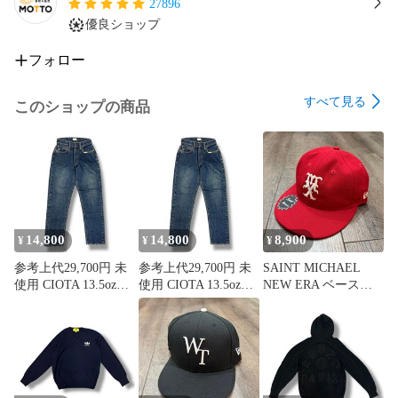
27896
優良ショップ
フォロー
すべて見る
このショップの商品
14,800
14,800
8,900
¥
¥
¥
参考上代29,700円 未
参考上代29,700円 未
SAINT MICHAEL
使用 CIOTA 13.5ozテ
使用 CIOTA 13.5ozテ
NEW ERA ベースボ
ーパードデニム ジー
ーパードデニム ジー
ールキャップ 帽子 キ
ンズ シオタ NPTL-
ンズ シオタ NPTL-
ャップ セントマイケ
2TP-PIDBL-D インデ
2TP-PIDBL-D インデ
ル レッド F
ィゴ 27 （867MG）
ィゴ 25 （865MG）
（18838M）