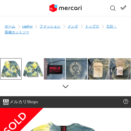
ホーム
catalyst
ファッション
メンズ
トップス
七分・
長袖カットソー
メルカリShops