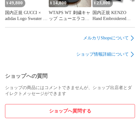
49,800
14,800
23,800
¥
¥
¥
国内正規 GUCCI ×
WTAPS WT 刺繍キャ
国内正規 KENZO
adidas Logo Sweater ロ
ップ ニューエラコラ
Hand Embroidered
ゴセーター ニット グ
ボ 帽子 キャップ ダ
Cable Knitted Hoodie
ッチ × アディダス
ブルタップス ブラッ
ハンドエンブロイダ
700445 ネイビー L
ク 7 3/8 58.7cm
リーケーブルニット
メルカリShopsについて
（864MG）
（19324M）
フーディ ニットパー
カー スウェット ケン
ショップ情報詳細について
ゾー FE65PU4823CF
ブラック XL
（863MG）
ショップへの質問
ショップの商品にはコメントできませんが、ショップ出店者とダ
イレクトメッセージができます
ショップへ質問する