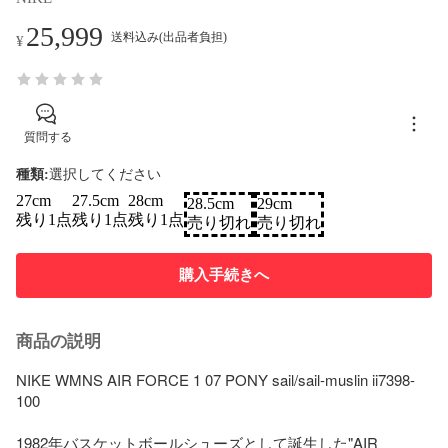
25,999
送料込み(出品者負担)
¥
質問する
種類
:
選択してください
27cm
27.5cm
28cm
28.5cm
29cm
残り1点
残り1点
残り1点
売り切れ
売り切れ
購入手続きへ
商品の説明
NIKE WMNS AIR FORCE 1 07 PONY sail/sail-muslin ii7398-
100

1982年バスケットボールシューズとして誕生した"AIR 