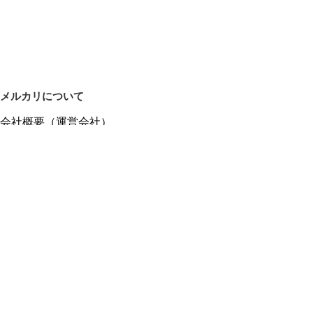
メルカリについて
会社概要（運営会社）
採用情報
プレスリリース
公式ブログ
プレスキット
メルカリUS
メルカリShops
m department（エムデパ）
ヘルプ
ヘルプセンター（ガイド・お問い合わせ）
メルカリShopsでショップを開設する
メルカリShops ショップ管理画面にログイン
メルカリShops出店者向けガイド