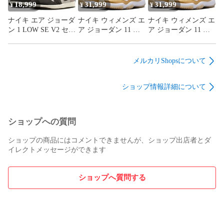
ii9811-001
ii9811-001
18,999
31,999
31,999
¥
¥
¥
ナイキ エア ジョーダ
ナイキ ウィメンズ エ
ナイキ ウィメンズ エ
ン 1 LOW SE V2 セイ
ア ジョーダン 11 レ
ア ジョーダン 11 レ
ル ゲームロイヤル デ
トロ LOW ホワイト
トロ LOW ホワイト
ィープピューター
ゴールド NIKE
ゴールド NIKE
NIKE AIR JORDAN 1
WMNS AIR JORDAN
WMNS AIR JORDAN
メルカリShopsについて
LOW SE V2 sail/game
11 RETRO LOW
11 RETRO LOW
royal-deep pewter
Mothers Day
Mothers Day
ショップ情報詳細について
iu2268-100
wht/metallic gold-team
wht/metallic gold-team
gold ah7860-102
gold ah7860-102
ショップへの質問
ショップの商品にはコメントできませんが、ショップ出店者とダ
イレクトメッセージができます
ショップへ質問する