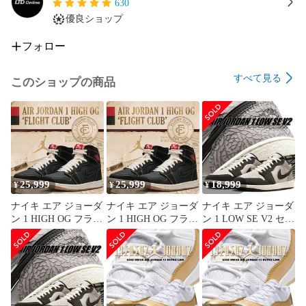
630
優良ショップ
フォロー
すべて見る
このショップの商品
25,999
25,999
18,999
¥
¥
¥
ナイキ エア ジョーダ
ナイキ エア ジョーダ
ナイキ エア ジョーダ
ン 1 HIGH OG フライ
ン 1 HIGH OG フライ
ン 1 LOW SE V2 セイ
トクラブ ブラック ユ
トクラブ ブラック ユ
ル ゲームロイヤル デ
ニバーシティレッド
ニバーシティレッド
ィープピューター
セイル NIKE AIR
セイル NIKE AIR
NIKE AIR JORDAN 1
JORDAN 1 HIGH OG
JORDAN 1 HIGH OG
LOW SE V2 sail/game
FLIGHT CLUB
FLIGHT CLUB
royal-deep pewter
blk/university red-sail
blk/university red-sail
iu2268-100