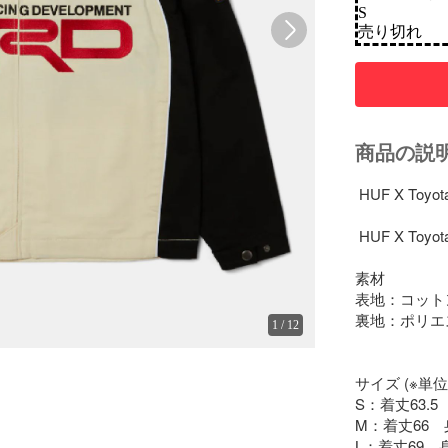
S
売り切れ
商品の説
 HUF X To
 HUF X Toyot
素材

表地：コットン 
裏地：ポリエス
1
/
12
サイズ (※単
S：着丈63.5
M：着丈66　身
L：着丈69　身