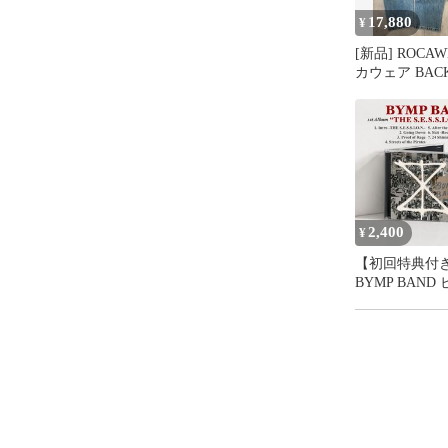
17,880
¥
[新品] ROCAW
カウェア BAC
POKET EMBR
DENIM PANTS
INDIGO
2,400
¥
【初回特典付
BYMP BAND
エムピー バンド "T
S.E.S.S.I.O.N."
Album)