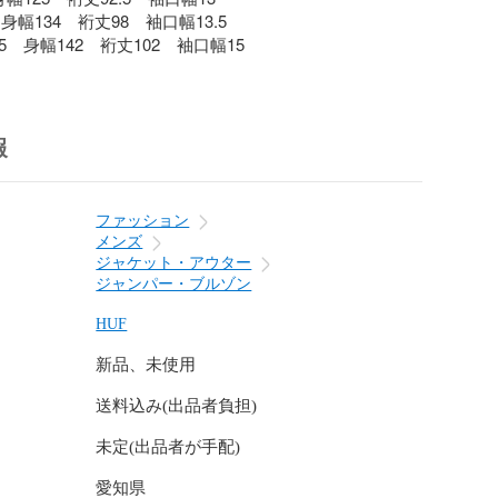
身幅134　裄丈98　袖口幅13.5

.5　身幅142　裄丈102　袖口幅15
報
ファッション
メンズ
ジャケット・アウター
ジャンパー・ブルゾン
HUF
新品、未使用
送料込み(出品者負担)
未定(出品者が手配)
愛知県