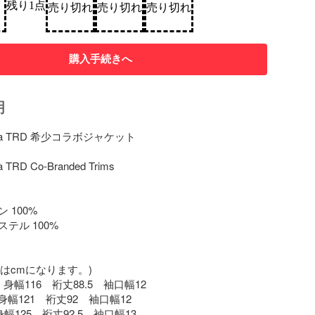
残り1点
売り切れ
売り切れ
売り切れ
購入手続きへ
明
yota TRD 希少コラボジャケット

a TRD Co-Branded Trims

100%

テル 100%

位はcmになります。)

　身幅116　裄丈88.5　袖口幅12

幅121　裄丈92　袖口幅12

幅125　裄丈92.5　袖口幅13
