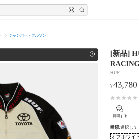
ー
ジャンパー・ブルゾン
[新品] H
RACING
HUF
43,780
¥
質問する
種類
:
選択して
オフホワイ