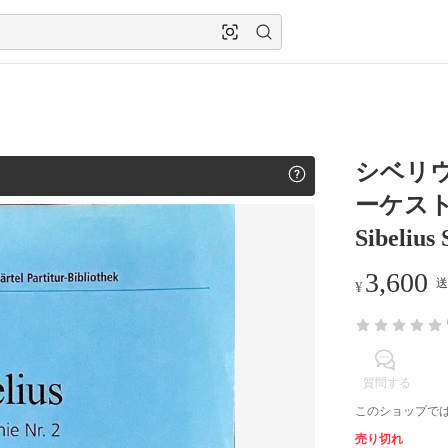
シベリウ
ーケスト
Sibelius
3,600
送
¥
質問する
このショップで
売り切れ