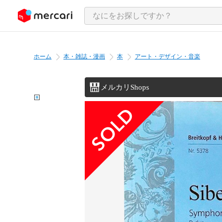
ンツにスキップ
ホーム
本・雑誌・漫画
本
アート・デザイン・音楽
メルカリShops