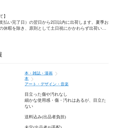
】

支払い完了日）の翌日から2日以内に出荷します。夏季お
の休暇を除き、原則として土日祝にかかわらず出荷いた
追跡機能付き郵便（ゆうパケット、レターパック、ゆう
用し、発送後は追跡番号をお知らせします。

ズや個数に応じて最適な発送方法を決定しますので、発
報
定はお受けできません。

トおよびレターパックライトはポスト投函、レターパッ
うパックは対面でのお受け取りとなります。

本・雑誌・漫画
法も土日祝にかかわらずお受け取りいただけます。

本
アート・デザイン・音楽
】

中身が透けない防水仕様の宅配ビニール袋を使用してい
目立った傷や汚れなし
細かな使用感・傷・汚れはあるが、目立た
できるだけ簡素にし廃棄時にかさばらないよう配慮して
ない
送料込み(出品者負担)
】

未定(出品者が手配)