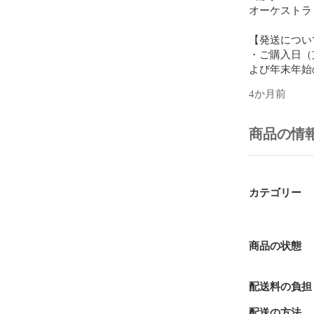
オーケストラ

【発送について
・ご購入日（
よび年末年始
します。

4か月前
・発送方法は
パック）を利
・商品のサイ
商品の情
送方法のご指
・ゆうパケッ
クプラス、ゆ
・どの配送方
カテゴリー
【梱包について
・破れにくく
ます。

商品の状態
・梱包資材は
おります。

配送料の負担
【返品について
配送の方法