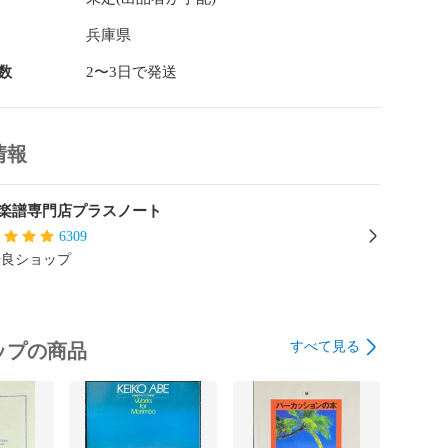
著しく異なる点や異なる商品が届いた場合には、着払い
承ります。返品、返金手続きの詳細をお伝えしますの
兵庫県
引メッセージよりご連絡ください。

数
2〜3日で発送
情報
楽譜専門店プラスノート
6309
優良ショップ
すべて見る
ップの商品