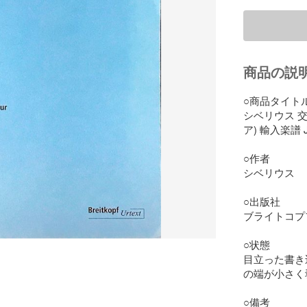
商品の説
○商品タイトル
シベリウス 交
ア) 輸入楽譜 Jean
○作者

シベリウス

○出版社

ブライトコプフ・ウ
○状態

目立った書き
の端が小さく
○備考
