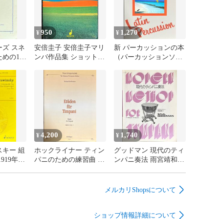
950
1,270
¥
¥
ズ スネ
安倍圭子 安倍圭子マリ
新 パーカッションの本
めの12
ンバ作品集 ショット
（パーカッションソ
ュック
（マリンバソロ）
ロ）
ムソロ）
4,200
1,740
¥
¥
キー 組
ホックライナー ティン
グッドマン 現代のティ
919年版
パニのための練習曲 第
ンパニ奏法 雨宮靖和訳
タディス
2巻 (ティンパニソロ)
東亜音楽社 （ティンパ
スコア）
輸入楽譜 Hochrainer Et?
ニソロ）
den f?r Timpani 洋書
メルカリShopsについて
ショップ情報詳細について