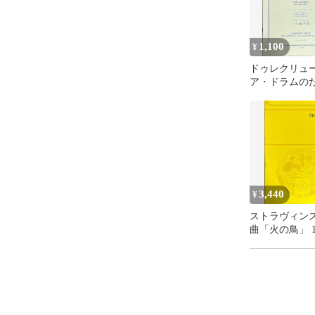
1,100
¥
ドゥレクリュー
ア・ドラムのた
の練習曲 ルデ
（スネアドラ
3,440
¥
ストラヴィンス
曲「火の鳥」 1
ショット （ス
コア/ポケット