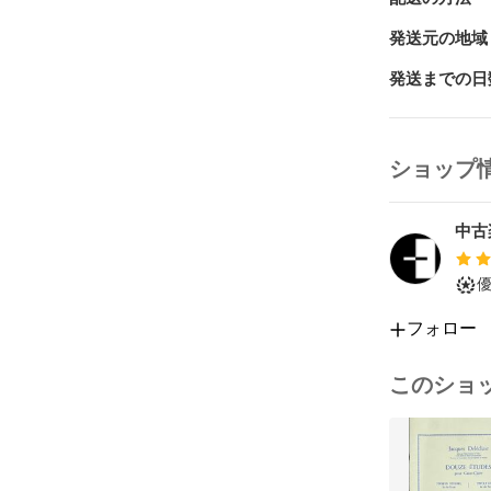
・商品説明と
にてご返品を
発送元の地域
で、まずは取
発送までの日
#楽譜
ショップ
中古
フォロー
このショ