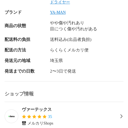
ドライヤー
【Y25841】
ブランド
YA-MAN
やや傷や汚れあり
商品の状態
目につく傷や汚れがある
配送料の負担
送料込み(出品者負担)
配送の方法
らくらくメルカリ便
発送元の地域
埼玉県
発送までの日数
2〜3日で発送
ショップ情報
ヴァーテックス
35
メルカリShops