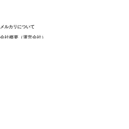
メルカリについて
会社概要（運営会社）
採用情報
プレスリリース
公式ブログ
プレスキット
メルカリUS
メルカリShops
m department（エムデパ）
ヘルプ
ヘルプセンター（ガイド・お問い合わせ）
メルカリShopsでショップを開設する
メルカリShops ショップ管理画面にログイン
メルカリShops出店者向けガイド
お問い合わせ一覧
フリーワードから商品をさがす