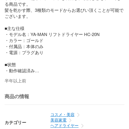
る商品です。

髪を乾かす際、3種類のモードからお選びい頂くことが可能で
ございます。

■主な仕様

・モデル名：YA-MAN リフトドライヤー HC-20N

・カラー：ゴールド

・付属品：本体のみ

・電源：プラグあり

■状態

・動作確認済み

・ヘッド部分に少々糸くずが付着しております

半年以上前
・本体のみの出品です（付属品はありません）

■ご注意

商品の情報
・返品・交換はお受けできませんので、あらかじめご了承く
ださい

コスメ・美容
日々の鬱屈としたドライヤーに新しい風を吹かせてみてはい
美容家電
カテゴリー
かがでしょうか。

ヘアドライヤー