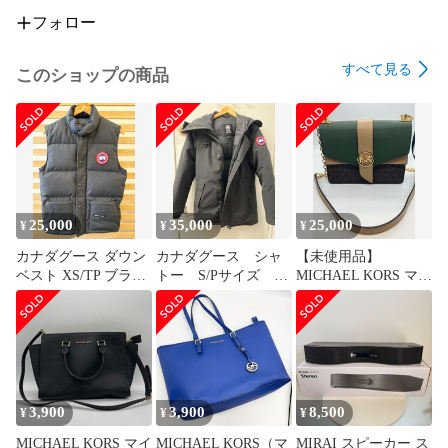
フォロー
すべて見る
このショップの商品
25,000
35,000
25,000
¥
¥
¥
カナダグース ダウン
カナダグース シャ
【未使用品】
ベスト XS/TP ブラッ
トー S/Pサイズ
MICHAEL KORS マイ
ク ワッペンロゴ カナ
黒 ブラック サザ
ケルコース バッグ
ダ製 メンズ レディー
ビリーグ
GREENWICHグリニ
ス
ッチコンバーチブル
クロスボディ スモー
ル
3,900
3,900
8,500
¥
¥
¥
MICHAEL KORS マイ
MICHAEL KORS（マ
MIRAI スピーカー ス