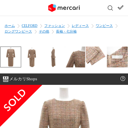
ホーム
CELFORD
ファッション
レディース
ワンピース
ロングワンピース
その他
長袖・七分袖
メルカリShops