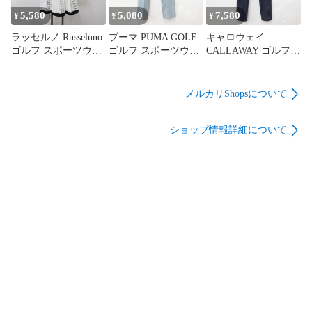
5,580
5,080
7,580
¥
¥
¥
ラッセルノ Russeluno
プーマ PUMA GOLF
キャロウェイ
ゴルフ スポーツウエ
ゴルフ スポーツウエ
CALLAWAY ゴルフ
ア ワンピース 半袖
ア パンツ スラックス
スポーツウエア パン
ルチャ プリーツ 白
ストレッチ ロング
ツ スラックス テーパ
黒 ホワイト ブラック
UVカット 速乾 グレ
ード 紫外線防止 ロン
メルカリShopsについて
0
ー 85
グ ストレッチ 紺 ネ
イビー M
ショップ情報詳細について