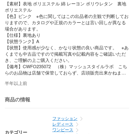
【素材】表地 ポリエステル 綿 レーヨン ポリウレタン　裏地 
ポリエステル

【色】ピンク　※色に関してはこの出品者の主観で判断してお
りますので、カタログや正規のカラーとは言い回しが異なる
場合があります。

【仕様】裏地あり

【状態ランク】A

【状態】使用感が少なく、かなり状態の良い商品です。　※あ
くまでも中古品ですので掲載写真や記載内容をご確認いただ
き、ご理解の上ご購入ください。

【備考】CWFO235072　（株）マッシュスタイルラボ　こち
らのお品物は店舗で保管しておらず、店頭販売出来かねま
す。（※お取り寄せも出来かねます）

半年以上前
商品のお問い合わせの回答を休止しております。＊各商品ペ
ージの商品詳細等をご確認の上ご購入ください。

商品の情報
★本商品は一点物です

ファッション
他サイトや店舗にて販売している商品です。多少のお時間差
レディース
にて欠品になることもございます。予めご了承頂ますようお
ワンピース
カテゴリー