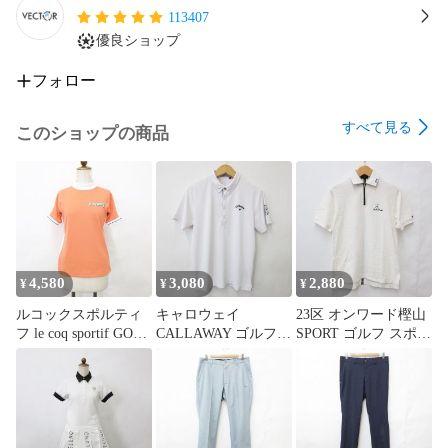
113407
優良ショップ
フォロー
すべて見る
このショップの商品
4,580
3,080
2,880
¥
¥
¥
ルコックスポルティ
キャロウェイ
23区 オンワード樫山
フ le coq sportif GOLF
CALLAWAY ゴルフ
SPORT ゴルフ スポー
シャツ ゴルフ スポー
スポーツウエア ポロ
ツウエア ポロシャツ
ツウェア 半袖 ハイネ
シャツ 半袖 ボタンダ
半袖 ハーフジップ 白
ック モックネック 速
ウン 速乾 チェック
黒 ホワイト ブラック
乾 オレンジ 白 ホワ
白 青 ホワイト ブル
3
イト M
ー L