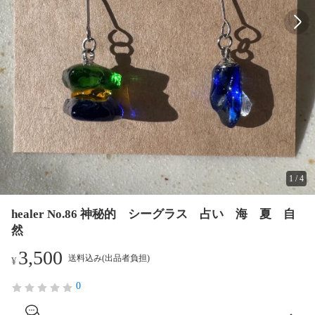
1
/
4
healer No.86 神秘的 シーグラス 占い 海 夏 自
然
3,500
送料込み(出品者負担)
¥
0