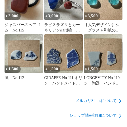
2,000
3,000
3,500
¥
¥
¥
ジャスパーのヘアゴ
ラピスラズリとカー
【人気デザイン】シ
ム No.115
ネリアンの指輪
ーグラス＋和紙のピ
No.114
アス No.113
1,500
1,500
1,500
¥
¥
¥
風 No.112
GIRAFFE No.111 キリ
LONGEVITY No.110
ン ハンドメイド
シー陶器 ハンドメ
ピアス シー陶器
イド 海からの贈り
陶器 海からの贈り
物 長寿 寿 お祝
物
い 一点もの
メルカリShopsについて
ショップ情報詳細について