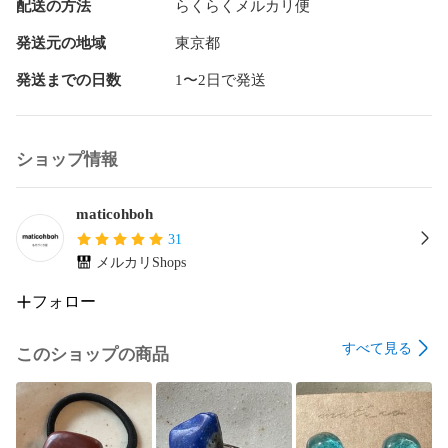
配送の方法
らくらくメルカリ便
ブルー

グリーン

発送元の地域
東京都
イエロー

ゆらゆらピアス

発送までの日数
1〜2日で発送
ゆれるピアス

ヒーラー

サージカルステンレス

ショップ情報
金属アレルギー対応

レジン

パワーストーン

maticohboh
ハンドメイド

31
一点もの

メルカリShops
幸せが訪れますように

maticohboh

フォロー
Wishing you happiness

すべて見る
このショップの商品