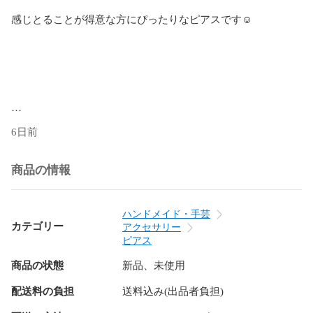
感じとることが得意な方にぴったりなピアスです☺︎

6日前
商品の情報
サイズ

右側:縦11.1mm横4.8mm奥行6.1mm

左側:縦9.0mm横11.6mm奥行12.0mm

ハンドメイド・手芸
カテゴリー
アクセサリー
ピアス
商品の状態
新品、未使用
配送料の負担
送料込み(出品者負担)
シーグラス
