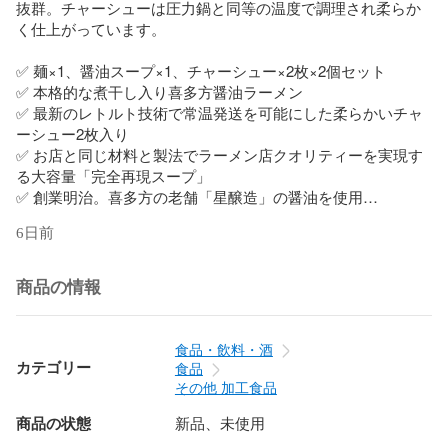
抜群。チャーシューは圧力鍋と同等の温度で調理され柔らか
く仕上がっています。

✅ 麺×1、醤油スープ×1、チャーシュー×2枚×2個セット

✅ 本格的な煮干し入り喜多方醤油ラーメン

✅ 最新のレトルト技術で常温発送を可能にした柔らかいチャ
ーシュー2枚入り

✅ お店と同じ材料と製法でラーメン店クオリティーを実現す
る大容量「完全再現スープ」

✅ 創業明治。喜多方の老舗「星醸造」の醤油を使用

✅ 喜多方の人気製麺所「五十嵐製麺」の多加水中太ちぢれ麺

6日前
✅ 賞味期限：製造より60日（賞味期限一ヶ月以上のものをお
送りいたします）

✅ 保存方法：常温保存
商品の情報
食品・飲料・酒
カテゴリー
食品
その他 加工食品
商品の状態
新品、未使用