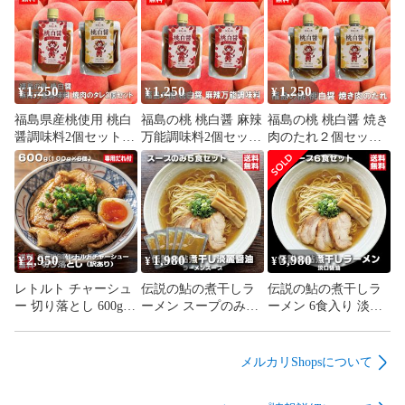
1,250
1,250
1,250
¥
¥
¥
福島県産桃使用 桃白
福島の桃 桃白醤 麻辣
福島の桃 桃白醤 焼き
醤調味料2個セット
万能調味料2個セット
肉のたれ２個セット
焼肉のたれ 麻辣醬 桃
無添加 化学調味料不
無添加 化学調味料不
香る 万能調味料
使用 麻辣湯 中華料理
使用 肉料理 万能だれ
万能調味料 会津ブラ
福島県産桃使用 焼肉
ンド館 福島県産桃使
野菜炒め タレ 会津ブ
用
ランド館
2,950
1,980
3,980
¥
¥
¥
レトルト チャーシュ
伝説の鮎の煮干しラ
伝説の鮎の煮干しラ
ー 切り落とし 600g
ーメン スープのみ5
ーメン 6食入り 淡口
100g×6袋 常温保存 個
食セット 淡口醤油 パ
醤油 パーフェクトラ
包装 激安 訳あり 豚
ーフェクトラーメン
ーメン 国産鮎 多加水
バラ 専用たれ付 焼豚
国産鮎 鮎煮干し香味
細麺 鮎煮干し香味油
メルカリShopsについて
ラーメン 会津ブラン
油 希少ラーメン 限定
希少ラーメン 限定 会
ド館
会津ブランド館
津ブランド館