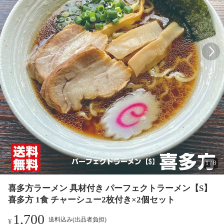
1
/
8
喜多方ラーメン 具材付き パーフェクトラーメン【S】
喜多方 1食 チャーシュー2枚付き×2個セット
1,700
送料込み(出品者負担)
¥