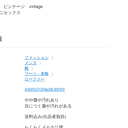
ンテージ　vintage

ニセックス
報
ファッション
メンズ
靴
ブーツ・革靴
ローファー
JOHNSTON&MURPHY
やや傷や汚れあり
目につく傷や汚れがある
送料込み(出品者負担)
らくらくメルカリ便