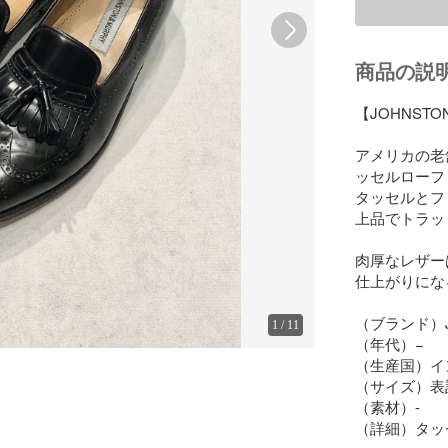
商品の説
【JOHNSTON
アメリカの老舗
ッセルローファ
タッセルとフ
上品でトラッ
肉厚なレザー
仕上がりにな
（ブランド）JO
1
/
11
（年代）−

（生産国）イ
（サイズ）表記2
（素材）-

（詳細）タッ