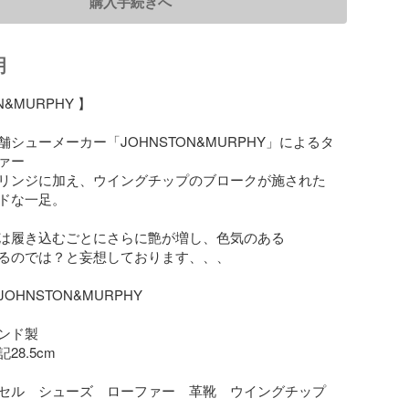
購入手続きへ
明
&MURPHY 】

シューメーカー「JOHNSTON&MURPHY」によるタ
ー

リンジに加え、ウイングチップのブロークが施された

ドな一足。

は履き込むごとにさらに艶が増し、色気のある

るのでは？と妄想しております、、、

HNSTON&MURPHY

ンド製

8.5cm

セル　シューズ　ローファー　革靴　ウイングチップ
