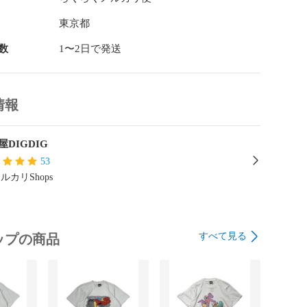
東京都
数
1〜2日で発送
情報
屋DIGDIG
53
ルカリShops
すべて見る
ップの商品