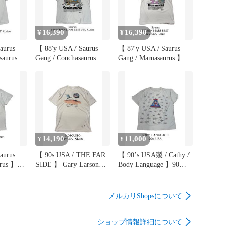
16,390
16,390
¥
¥
aurus
【 88'y USA / Saurus
【 87'y USA / Saurus
asaurus 】
Gang / Couchasaurus 】
Gang / Mamasaurus 】
SCREEN
S/S T-shirt SCREEN
S/S T-shirt SCREEN
T サウル
STARS BEST サウル
STARS BEST サウル
半袖 Tシ
ス ギャング 半袖 Tシ
ス ギャング 半袖 Tシ
ルステッ
ャツ シングルステッ
ャツ シングルステッ
80s
チ 80年代 80s
チ 80年代 80s
カ製 《
80's アメリカ製 《 L
80's アメリカ製 《 L
》
》
14,190
11,000
¥
¥
aurus
【 90s USA / THE FAR
【 90’s USA製 / Cathy /
urus 】
SIDE 】 Gary Larson
Body Language 】90年
SCREEN
S/S T-shirt 半袖 Tシャ
代 アメリカ製 ボデ
T サウル
ツ シングルステッ
ィーランゲージ 両面
半袖 Tシ
チ 漫画 蚊 90年
プリントTシャツ ホ
メルカリShopsについて
ルステッ
代 アメリカ製 《
ワイト XL
80s
XL 》
ショップ情報詳細について
カ製 《