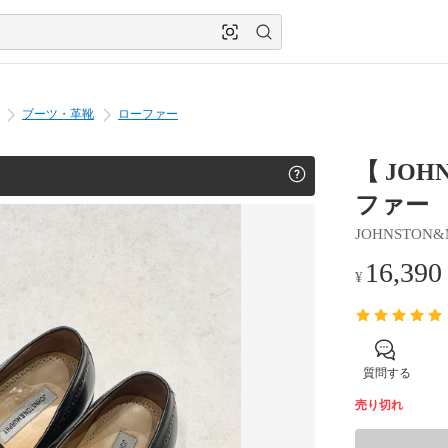
ブーツ・革靴
ローファー
【 JO
ファー 2
JOHNSTON&
16,390
¥
質問する
売り切れ