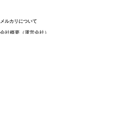
メルカリについて
会社概要（運営会社）
採用情報
プレスリリース
公式ブログ
プレスキット
メルカリUS
メルカリShops
m department（エムデパ）
ヘルプ
ヘルプセンター（ガイド・お問い合わせ）
メルカリShopsでショップを開設する
メルカリShops ショップ管理画面にログイン
メルカリShops出店者向けガイド
お問い合わせ一覧
フリーワードから商品をさがす
プライバシーと利用規約