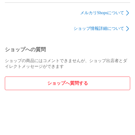
オン AR PSA10
ックレッドエディシ
トレイ 「一番くじ ア
ョン(3台セット) 「ト
イカツ!～私のアツい
メルカリShopsについて
ミカくじ(tomicaくじ)
アイドル活動!～」 A
第3弾」 未開封品
賞 未開封品
ショップ情報詳細について
ショップへの質問
ショップの商品にはコメントできませんが、ショップ出店者とダ
イレクトメッセージができます
ショップへ質問する