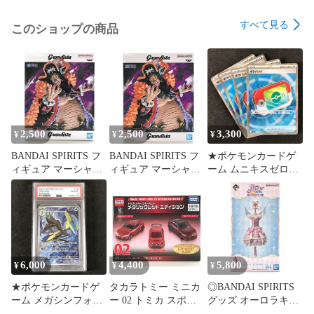
すべて見る
このショップの商品
2,500
2,500
3,300
¥
¥
¥
BANDAI SPIRITS フ
BANDAI SPIRITS フ
★ポケモンカードゲ
ィギュア マーシャ
ィギュア マーシャ
ーム ムニキスゼロ
ル・D・ティーチ(黒
ル・D・ティーチ(黒
103/080 ポケパッド
ひげ) 「ワンピース」
ひげ) 「ワンピース」
SR 4枚セット
Grandista-
Grandista-
MARSHALL.D.TEAC
MARSHALL.D.TEAC
H- 未開封品
H- 未開封品
6,000
4,400
5,800
¥
¥
¥
★ポケモンカードゲ
タカラトミー ミニカ
◎BANDAI SPIRITS
ーム メガシンフォニ
ー 02 トミカ スポー
グッズ オーロラキス
ア 069/063 インテレ
ツカーセット メタリ
コーデ アクセサリー