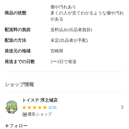
※ご注意※

傷や汚れあり
定休日や担当者不在によりご質問への回答が遅くなる場合が
商品の状態
多くの人が見てわかるような傷や汚れ
あります。

がある
また、予告なく出品の取り消しをする場合がございます。

配送料の負担
送料込み(出品者負担)
※発送について※

日本郵便にて発送の場合、数日の遅れが発生する場合がござ
配送の方法
未定(出品者が手配)
います。

予めご了承くださいませ。
発送元の地域
宮崎県
発送までの日数
2〜3日で発送
ショップ情報
トイステ 浮之城店
4236
優良ショップ
フォロー