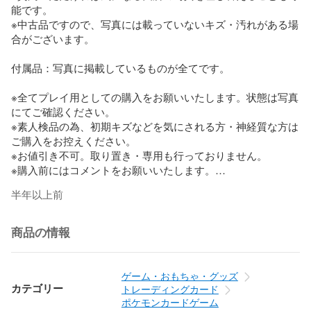
能です。

※中古品ですので、写真には載っていないキズ・汚れがある場
合がございます。

付属品：写真に掲載しているものが全てです。

※全てプレイ用としての購入をお願いいたします。状態は写真
にてご確認ください。

※素人検品の為、初期キズなどを気にされる方・神経質な方は
ご購入をお控えください。

※お値引き不可。取り置き・専用も行っておりません。

※購入前にはコメントをお願いいたします。

半年以上前
備考：No.IT60ORY3VHFO

商品の情報
※トラブル防止の為、気になる事がございましたら購入前にご
質問ください。

ご納得の上でのご購入をお願いいたします。

ゲーム・おもちゃ・グッズ
カテゴリー
トレーディングカード
ポケモンカードゲーム