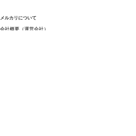
メルカリについて
会社概要（運営会社）
採用情報
プレスリリース
公式ブログ
プレスキット
メルカリUS
メルカリShops
m department（エムデパ）
ヘルプ
ヘルプセンター（ガイド・お問い合わせ）
メルカリShopsでショップを開設する
メルカリShops ショップ管理画面にログイン
メルカリShops出店者向けガイド
お問い合わせ一覧
フリーワードから商品をさがす
プライバシーと利用規約