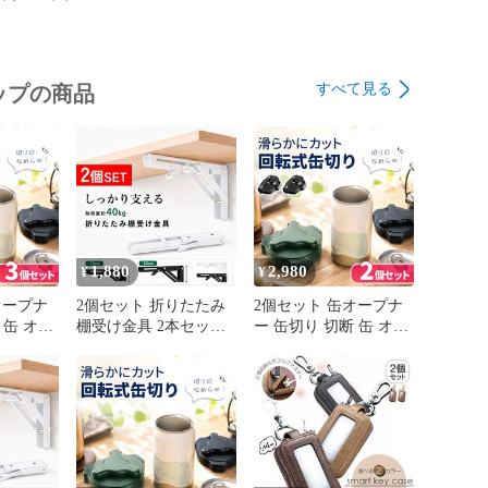
のため、多少の匂い軽微な傷や汚れ、個体差等ある場合


により生じた如何なる損害・被害も弊社では一切の

ねますので予めご了承ください。

すべて見る
ップの商品
ついて：お届け先、個数によって配送情報に記載の配送
る場合がございます。日本郵便、佐川急便、ヤマト運
イノーエクスプレス(大型商品)でお届けいたします。な
はお選びいただけませんので、ご了承ください。
1,880
2,980
¥
¥
オープナ
2個セット 折りたたみ
2個セット 缶オープナ
 缶 オー
棚受け金具 2本セット
ー 缶切り 切断 缶 オー
ー ビー
ステンレス L字型 ブラ
プナー カッター ビー
転式 切
ケット ウォールシェル
ル 缶ビール 回転式 切
簡単 蓋
フ 壁掛け DIY 耐荷重
り口なめらか 簡単 蓋
ップ カ
40kg 頑丈 ワンタッチ
大口 カット トップ カ
 開ける
省スペース 収納 デス
ン コップ 切る 開ける
 リメイ
ク カウンター キッチ
栓抜き 切り口 リメイ
 保存 保
ン 作業台 壁面収納
ク DIY 再利用 保存 保