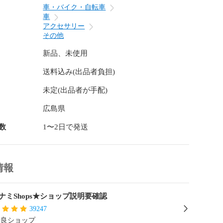
の車体にも万能に馴染む高透明度なクリアカラー

車・バイク・自転車
なわなずさりげなくつけることができます。

車
アクセサリー
】

その他
体に貼り付けるだけの簡単接着！

新品、未使用
送料込み(出品者負担)
り

未定(出品者が手配)
m

広島県


数
1〜2日で発送
10g

情報
説明書、撮影用小物類などは付属しておりません。

ナミShops★ショップ説明要確認
のお届けとなります。

より色合いが若干違いが生じる場合がございます。

39247
入荷時期により若干変化する場合がございます

優良ショップ