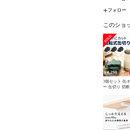
※海外製造品
フォロー
がございます。
※商品の使用
責任を負いか
このショ
※発送方法に
業者とは異な
輸、またはセ
お、配送業者
4,290
¥
3個セット 缶
ー 缶切り 切断
プナー カッタ
ル 缶ビール 回
り口なめらか 
大口 カット ト
ン コップ 切る
栓抜き 切り口
ク DIY 再利用