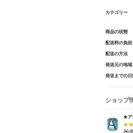
どんなカラー
車の外観を損
カテゴリー
【貼るだけ簡単
シール状で車
商品の状態
【製品内容】

配送料の負担
1セット6枚入
配送の方法
【サイズ】

長さ：約14.7c
発送元の地域
幅：約1.4cm

厚み：約0.6cn
発送までの日
重さ(1枚分)：約
【素材】

ショップ
PU

※日本語取扱
★ア
※簡易包装で
※モニターに
※デザインは