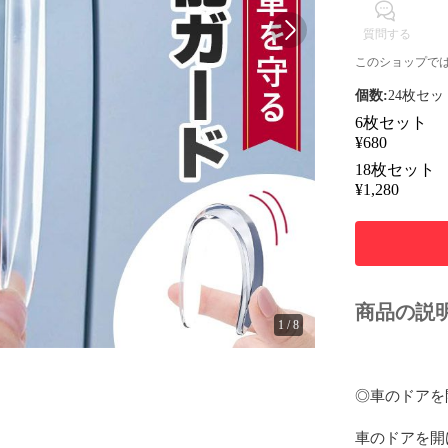
質問する
このショップで
個数:
24枚セッ
6枚セット
¥
680
18枚セット
¥
1,280
商品の説
1
/
8
◎車のドアを
車のドアを開