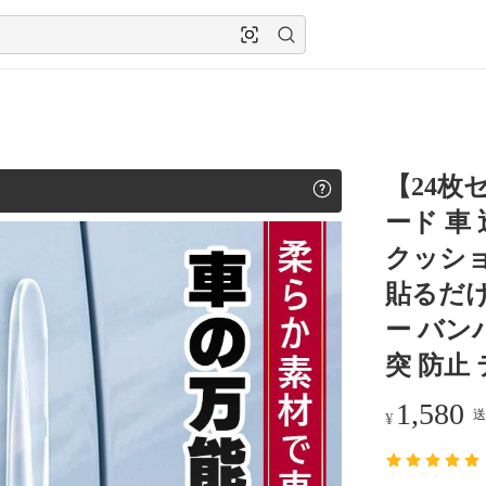
【24枚
ード 車
クッショ
貼るだけ
ー バン
突 防止
1,580
送
¥