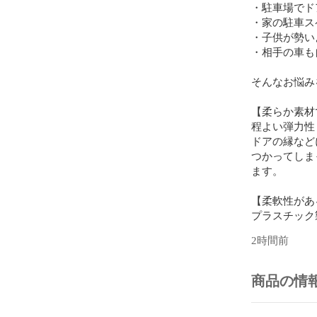
・駐車場でド
・家の駐車ス
・子供が勢い
・相手の車も
そんなお悩み
【柔らか素材
程よい弾力性
ドアの縁など
つかってしま
ます。

【柔軟性があ
プラスチック
で、

2時間前
ドア以外にも
所にもつける
少し出っ張っ
商品の情
【目立ちにく