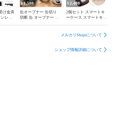
キャンプ
15cm 20cm 飾り棚 壁付
管 のどごし キャンプ
1,580
2,480
¥
¥
け 黒 白
ジョッキ
受け金具
缶オープナー 缶切り
2個セット スマートキ
テンレス
切断 缶 オープナー カ
ーケース スマートキー
ット ウォ
ッター ビール 缶ビー
カバー 2個収納 スマー
壁掛け
ル 回転式 切り口なめ
トキー対応 キーケース
g 頑丈
らか 簡単 蓋 大口 カッ
カラビナ付き 窓付き 3
メルカリShopsについて
スペース
ト トップ カン コップ
色 レディース 車 メン
カウンタ
切る 開ける 栓抜き お
ズ キーホルダー 車キ
ショップ情報詳細について
面所 作
酒 ジュース 切り口 リ
ーカバー クリア窓 ダ
5cm
メイク DIY 再利用 保
ブルジッパー プレゼン
壁付け 黒
存 保管 のどごし キャ
ト ペア ダブル
ンプ ジョッキ