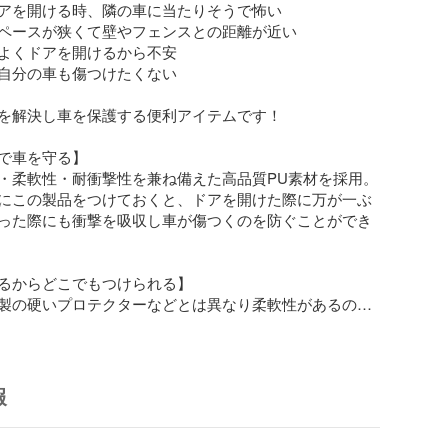
アを開ける時、隣の車に当たりそうで怖い

ペースが狭くて壁やフェンスとの距離が近い

よくドアを開けるから不安

自分の車も傷つけたくない

を解決し車を保護する便利アイテムです！

で車を守る】

・柔軟性・耐衝撃性を兼ね備えた高品質PU素材を採用。

にこの製品をつけておくと、ドアを開けた際に万が一ぶ
った際にも衝撃を吸収し車が傷つくのを防ぐことができ
るからどこでもつけられる】

製の硬いプロテクターなどとは異なり柔軟性があるの
サイドミラーやフロント/バックなどのカーブがかった場
ことができます。

た部分に傷予防としてつけておくこともおすすめです。

報
いクリアカラー】
