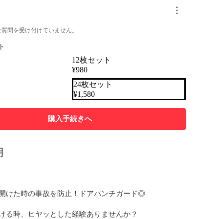
は質問を受け付けていません。
ト
12枚セット
¥
980
24枚セット
¥
1,580
購入手続きへ
明
開けた時の事故を防止！ドアパンチガード◎

ける時、ヒヤッとした経験ありませんか？
