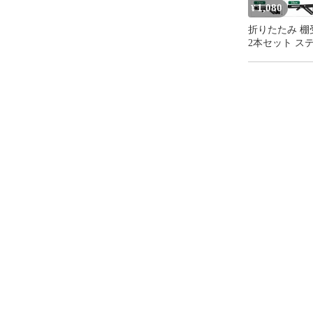
管 のどごし 
1,080
¥
ジョッキ
折りたたみ 棚
2本セット ス
L字型 ブラケ
ールシェルフ 
DIY 耐荷重40k
ワンタッチ 省
収納 デスク 
ー キッチン 洗
業台 壁面収納 1
20cm 飾り棚 
白