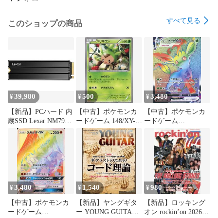
すべて見る
このショップの商品
39,980
500
3,480
¥
¥
¥
【新品】PCハード 内
【中古】ポケモンカ
【中古】ポケモンカ
蔵SSD Lexar NM790
ードゲーム 148/XY-
ードゲーム
with heatsink M.2 2280
P[P]：ハリマロン
088/069[HR]：(キラ)
PCIe Gen4x4 NVMe
リーフィアVMAX
SSD 2TB
[LNM790X002T-
RN9NG]
3,480
1,540
980
¥
¥
¥
【中古】ポケモンカ
【新品】ヤングギタ
【新品】ロッキング
ードゲーム
ー YOUNG GUITAR
オン rockin’on 2026年