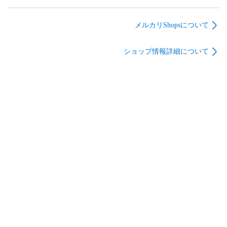
104/094[HR]：(キラ)
2026年9月号 ヤン
9月号 ロッキング・
ジガルデGX(修正
グ・ギター
オン
版：表面加工あり)
メルカリShopsについて
ショップ情報詳細について