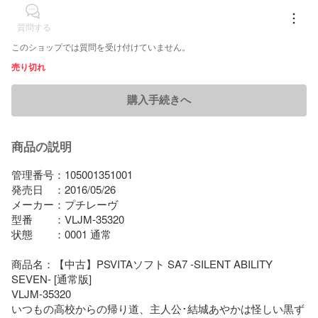
質問する
このショップでは質問を受け付けていません。
売り切れ
購入手続きへ
商品の説明
管理番号：105001351001

発売日　：2016/05/26

メーカー：プチレーヴ

型番　　：VLJM-35320

状態　　：0001 通常

商品名：【中古】PSVITAソフト SA7 -SILENT ABILITY 
SEVEN- [通常版]

VLJM-35320

いつもの高校からの帰り道、主人公･結城あやかは怪しい黒ず