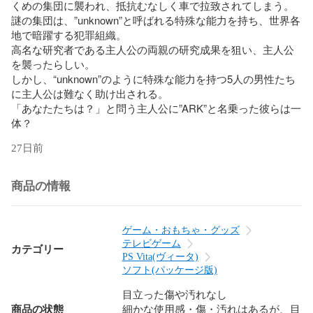
くめの集団に襲われ、抵抗むなしく車で拉致されてしまう。

謎の集団は、”unknown”と呼ばれる特殊な能力を持ち、世界各
地で暗躍する犯罪組織。

高名な研究者である主人公の両親の研究成果を狙い、主人公
を襲ったらしい。

しかし、“unknown”のように特殊な能力を持つ5人の男性たち
に主人公は難なく助け出される。

「あなたたちは？」と問う主人公に”ARK”と名乗った彼らは一
体？
27日前
商品の情報
ゲーム・おもちゃ・グッズ
テレビゲーム
カテゴリー
PS Vita(ヴィータ)
ソフト(パッケージ版)
目立った傷や汚れなし
商品の状態
細かな使用感・傷・汚れはあるが、目