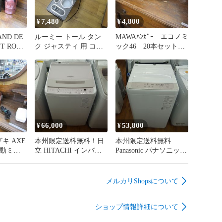
7,480
4,800
¥
¥
ND DE
ルーミー トール タン
MAWAﾊﾝｶﾞｰ エコノミ
T ROSE
ク ジャスティ 用 コン
ック46 20本セット
ソールボックス アーム
ドイツ製 エキスパー
入り エ
レスト センター コン
ト藤沢辻堂店
沢辻堂店
ソール ボックス (ワイ
ヤレス充電無) エキ
スパート藤沢辻堂店
66,000
53,800
¥
¥
キ AXE
本州限定送料無料！日
本州限定送料無料
電動ミシ
立 HITACHI インバー
Panasonic パナソニック
クミシン
ター洗濯機 ビートウォ
全自動洗濯機 2025年製
キスパー
ッシュ 2023年製 簡易
NA-F7B3 エキスパート
乾燥 8.0kg BW-V80J-W
藤沢辻堂店
メルカリShopsについて
エキスパート藤沢辻堂
店
ショップ情報詳細について