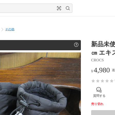
その他
新品未使
㎝ エキ
CROCS
4,980
送
¥
質問する
売り切れ