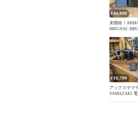
44,800
¥
未開栓！ARMA
BRIGNAC BRU
アルマンド ブリニャッ
ク ロゼ 化粧箱
キスパート藤
16,780
¥
アックスヤマザ
YAMAZAKI 
ン アンティー
HA-1 エ
ト藤沢辻堂店