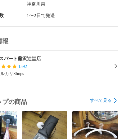
神奈川県
数
1〜2日で発送
情報
スパート藤沢辻堂店
1592
ルカリShops
すべて見る
ップの商品