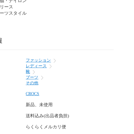
樹脂・ナイロン

フリース

報
ファッション
レディース
靴
ブーツ
その他
CROCS
新品、未使用
送料込み(出品者負担)
らくらくメルカリ便