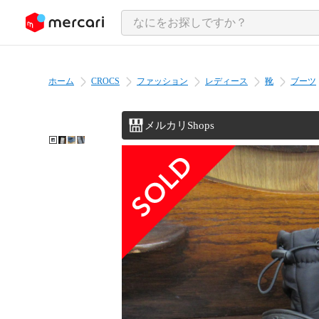
ンツにスキップ
ホーム
CROCS
ファッション
レディース
靴
ブーツ
メルカリShops