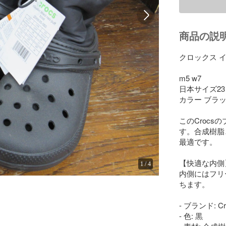
商品の説
クロックス イ
m5 w7

日本サイズ23
カラー ブラッ
このCroc
す。合成樹脂
最適です。

【快適な内側】
1
/
4
内側にはフリ
ちます。

- ブランド: Cro
- 色: 黒
