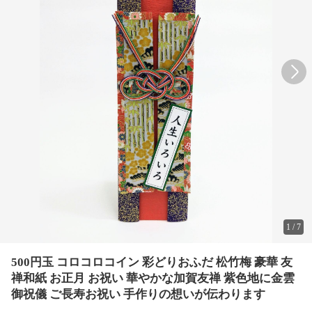
1
/
7
500円玉 コロコロコイン 彩どりおふだ 松竹梅 豪華 友
禅和紙 お正月 お祝い 華やかな加賀友禅 紫色地に金雲
御祝儀 ご長寿お祝い 手作りの想いが伝わります