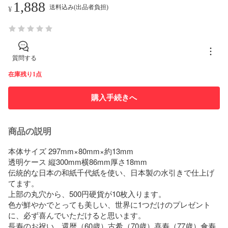
1,888
送料込み(出品者負担)
¥
質問する
在庫残り1点
購入手続きへ
商品の説明
本体サイズ 297mm×80mm×約13mm

透明ケース 縦300mm横86mm厚さ18mm

伝統的な日本の和紙千代紙を使い、日本製の水引きで仕上げ
てます。

上部の丸穴から、500円硬貨が10枚入ります。

色が鮮やかでとっても美しい、世界に1つだけのプレゼント
に、必ず喜んでいただけると思います。

長寿のお祝い、還暦（60歳）古希（70歳）喜寿（77歳）傘寿