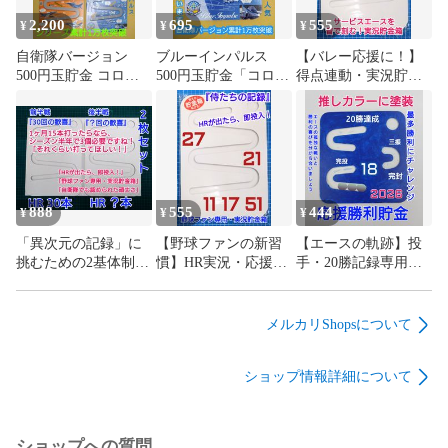
2,200
695
555
¥
¥
¥
自衛隊バージョン
ブルーインパルス
【バレー応援に！】
500円玉貯金 コロコ
500円玉貯金「コロコ
得点連動・実況貯金
ロコインの4種セット
ロコイン」「自衛隊
箱｜サービスエース
「自衛隊イベントで
イベントで累計1万5
でコインを転がせ！
累計1万5千個販売」
千個販売」「子ども
｜自由デザイン無地
「子どもが続けられ
が続けられる貯金
｜累計1万個・7年壊
る貯金箱」
箱」
れない職人設計
888
555
444
¥
¥
¥
「異次元の記録」に
【野球ファンの新習
​【エースの軌跡】投
挑むための2基体制野
慣】HR実況・応援貯
手・20勝記録専用モ
球応援・フルシーズ
金箱｜伝説の二刀流
デル コロコロコイ
ン完走セット（2個
を記録する無地モデ
ン・スクエア 野球フ
組）コロコロコイン
ル｜自衛隊シリーズ
ァンの実況連動貯金
メルカリShopsについて
無地
累計1万5千個突破・7
箱 丈夫な職人設計の
年壊れない職人設計
無地
ショップ情報詳細について
ショップへの質問