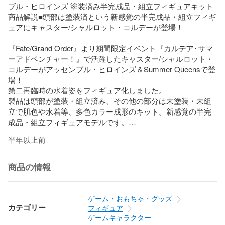
ブル・ヒロインズ 塗装済み半完成品・組立フィギュアキット

商品解説■頭部は塗装済という新感覚の半完成品・組立フィギ
ュアにキャスター/シャルロット・コルデーが登場！

『Fate/Grand Order』より期間限定イベント『カルデア･サマ
ーアドベンチャー！』で活躍したキャスター/シャルロット・
コルデーがアッセンブル・ヒロインズ＆Summer Queensで登
場！

第二再臨時の水着姿をフィギュア化しました。

製品は頭部が塗装・組立済み、その他の部分は未塗装・未組
立で肌色や水着等、多色カラー成形のキット。新感覚の半完
成品・組立フィギュアモデルです。

プラスチックモデル用の塗料や瞬間接着剤を使用することが
半年以上前
可能ですが、塗装せずにただ組み立てるだけでもイメージに
近い組み上がりにすることが出来ます。

首部分はボールジョイント接続となっており若干可動させる
商品の情報
ことが可能。さりげない仕草の変化を楽しめます。

【商品詳細】

ゲーム・おもちゃ・グッズ
完成時サイズ：全高約23cm

カテゴリー
フィギュア
原型製作：黒川りく

ゲームキャラクター