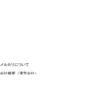
メルカリについて
会社概要（運営会社）
採用情報
プレスリリース
公式ブログ
プレスキット
メルカリUS
メルカリShops