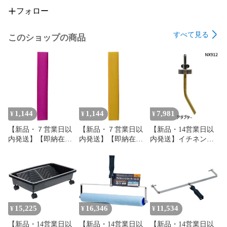
フォロー
すべて見る
このショップの商品
1,144
1,144
7,981
¥
¥
¥
【新品・７営業日以
【新品・７営業日以
【新品・14営業日以
内発送】【即納在庫
内発送】【即納在庫
内発送】イチネンケ
品】オーエッチ工業
品】オーエッチ工業
ミカルズ【旧タイホ
GTU-R グリップテー
GTU-O グリップテー
ーコーザイ】 NX912
プ 薄手タイプ レッド
プ 薄手タイプ オレン
アダプター
GTUR OH レッド グ
ジ GTUO OH オレン
NX912【沖縄離島販
リップテープ 薄手タ
ジ グリップテープ 薄
売不可】
イプ レッド薄手タイ
手タイプ オレンジ薄
プ 4963360151118 ハ
手タイプ
15,225
16,346
11,534
¥
¥
¥
ンマー OHグリップテ
4963360151026 ハン
【新品・14営業日以
【新品・14営業日以
【新品・14営業日以
ープ 薄手【沖縄離島
マー OHグリップテー