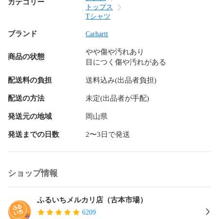
カテゴリー
トップス
〈発送方法〉

Tシャツ
ヤマト宅急便

ブランド
Carhartt
※他の発送方法や別会社での発送はお受けできません。

やや傷や汚れあり
-----------------------------

商品の状態
目につく傷や汚れがある
【取扱店舗】

配送料の負担
送料込み(出品者負担)
古本市場平井店

〒703-8282

配送の方法
未定(出品者が手配)
岡山県岡山市中区平井5-6-43

発送元の地域
岡山県
086-276-3332

営業時間：10：00～22：00

発送までの日数
2〜3日で発送
-----------------------------

【注意事項】

ショップ情報
・出来る限り状態の記載はいたしますが見落としにより完全
に表記が出来ない場合がございます。

・『新品』『デッドストック』『未使用品』表記の商品にお
ふるいちメルカリ店（古本市場）
きましても未使用品ですが、汚れ・伸びなどが若干生じる場
6209