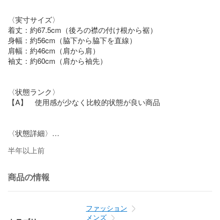
〈実寸サイズ〉

着丈：約67.5cm（後ろの襟の付け根から裾）

身幅：約56cm（脇下から脇下を直線）

肩幅：約46cm（肩から肩）

袖丈：約60cm（肩から袖先）

〈状態ランク〉

【A】　使用感が少なく比較的状態が良い商品

〈状態詳細〉

新品ですが左肩付近（写真10枚目参照）に保管時に付いた汚
半年以上前
れがございます。（詳細は画像をご確認ください。）

商品の情報
〈付属品〉

タグ

※写真に掲載があるもの以外の付属品はございません。

ファッション
メンズ