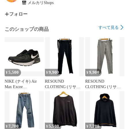
合があります。

メルカリShops
・ご利用のパソコン環境や撮影時の光の加減で色や素材感な
どうまく表現できない場合があります。

フォロー
・気になる点は必ず落札前にご質問をお願いいたします。

・AM10時までのお支払いで最短当日中または翌日に発送いた
すべて見る
このショップの商品
します。

・日曜日の発送は行っておりません。

・弊社が運営する店舗でも同時に販売しておりますので売れ
違いや店頭展示中に発生した説明にないダメージ等でお届け
出来ない場合は、ご注文をキャンセルさせていただく場合も
ございます。

・サイズ違い、イメージ違い、カラー違い等のお客様都合で
5,500
9,900
9,900
¥
¥
¥
の返品は一切お受けできません。

・インボイス登録番号付きの納品書を商品と一緒にお届けい
NIKE (ナイキ) Air
RESOUND
RESOUND
たします。

Max Excee
CLOTHING (リサウ
CLOTHING (リサウ
・気になる点は必ず購入前にご質問をお願いいたします。
Black/White エアマッ
ンドクロージング)
ンドクロージング)
クス エクシー ブラッ
JOHNSON LINE
SLASH LINE PT スト
ク/ホワイト ローカッ
NYLON PT ナイロン
レッチ スキニーパン
ト スニーカー
パンツ スキニー イー
ツ RC25-ST012 3 グレ
CD4165-001 US10.5
ジーパンツ RC24-ST-
ー メンズ/009
28.5cm メンズ/009
009 L ブラック メン
ズ/009
7,700
5,500
7,700
¥
¥
¥