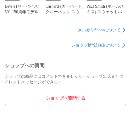
Levi’s (リーバイス)
Carhartt (カーハート)
Paul Smith (ポールス
501 150周年モデル ダ
クルーネック スウェ
ミス) スウェットパー
メージ加工 記念モデ
ット トレーナー 長袖
カー ストライプ プル
ル 限定デニム ジーン
サイズ表記消え ブラ
オーバー L ブラック
ズ W32・L32 メン
ック メンズ/009
メンズ/009
メルカリShopsについて
ズ/009
ショップ情報詳細について
ショップへの質問
ショップの商品にはコメントできませんが、ショップ出店者とダ
イレクトメッセージができます
ショップへ質問する