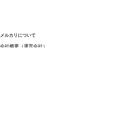
メルカリについて
会社概要（運営会社）
採用情報
プレスリリース
公式ブログ
プレスキット
メルカリUS
メルカリShops
m department（エムデパ）
ヘルプ
ヘルプセンター（ガイド・お問い合わせ）
メルカリShopsでショップを開設する
メルカリShops ショップ管理画面にログイン
メルカリShops出店者向けガイド
お問い合わせ一覧