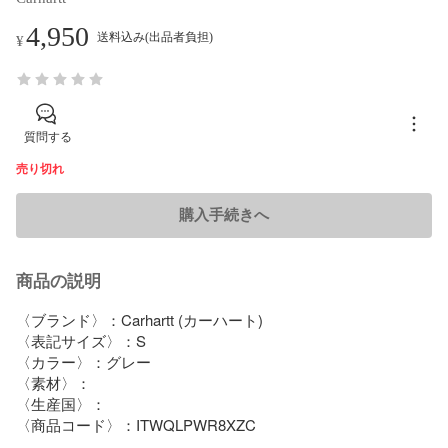
4,950
送料込み(出品者負担)
¥
質問する
売り切れ
購入手続きへ
商品の説明
〈ブランド〉：Carhartt (カーハート)

〈表記サイズ〉：S

〈カラー〉：グレー

〈素材〉：

〈生産国〉：

〈商品コード〉：ITWQLPWR8XZC
