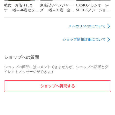
彼女、お借りしま
東京卍リベンジャー
CASIO／カシオ G-
す 1巻～46巻セッ
ズ 1巻～31巻 全巻
SHOCK／ジーショッ
ト 公式アンソロジ
セット イラストカ
ク AWM-500GD ピ
ー 公式設定資料集
ード付 和久井健
ンクゴールド フル
付き 宮島礼吏
【B0013-001】■13
メタル 【TM0145-
メルカリShopsについて
【B0014-001】■13
005】 274
ショップ情報詳細について
ショップへの質問
ショップの商品にはコメントできませんが、ショップ出店者とダ
イレクトメッセージができます
ショップへ質問する