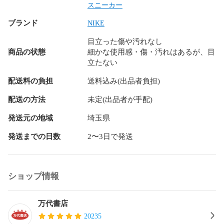
B ：使用感の他、傷や汚れのある商品

スニーカー
ブランド
NIKE
C ：全体的な使用感の他、傷や汚れの多い商品

目立った傷や汚れなし
D ：かなり大きな傷みがある難あり商品

商品の状態
細かな使用感・傷・汚れはあるが、目
立たない
※S～CランクはUSED品となりますので、

　使用感をご理解の上でご購入下さい。

配送料の負担
送料込み(出品者負担)
配送の方法
未定(出品者が手配)
＜備考＞

発送元の地域
埼玉県
※他ECサイト、店頭併売品となりますので

発送までの日数
2〜3日で発送
　売り切れの際はご容赦ください。

●照明の関係により写しきれない傷や汚れ等があったり、

　写真と実物の色に若干の誤差が生じる場合がございます。

ショップ情報
●また、色や素材感等に注意して撮影をしておりますが、

　撮影状況やご覧になられているブラウザ等により、

万代書店
　色味・質感等が異なって見える場合もございます。

20235