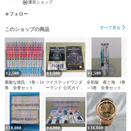
優良ショップ
●商品状態を確認の上で出品をしておりますが、

　見落とし等ある可能性もございますので、

フォロー
　神経質な方はご購入をお控えください。

すべて見る
このショップの商品
●こちらの商品は埼玉県からの発送となります。

●なお、土・日・祝日はメール返信・発送等はしておりませ
ん。

　予めご了承ください。

【管理番号】WS538-003
2,500
1,500
1,500
¥
¥
¥
素敵な彼氏 1巻～14
ツイステッドワンダ
全初版 夜と海 1巻
巻 全巻セット 河
ーランド 公式ガイド
～3巻 全巻セット
原和音 【B0017-
＋設定資料集＆FAN
郷本 【B0015-001】
001】■13
BOOK 2冊セット
■13
【B0016-001】■17
10,000
4,000
16,000
¥
¥
¥