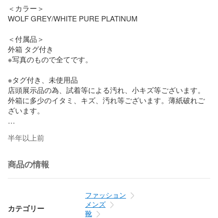
＜カラー＞

WOLF GREY/WHITE PURE PLATINUM

＜付属品＞

外箱 タグ付き

※写真のもので全てです。

※タグ付き、未使用品

店頭展示品の為、試着等による汚れ、小キズ等ございます。

外箱に多少のイタミ、キズ、汚れ等ございます。薄紙破れご
ざいます。

ランク :　SA　

半年以上前
＜ランク一覧＞

N ：新品・未使用の商品

商品の情報
S ：ほぼ新品同様の商品

ファッション
A ：多少の傷や汚れはあるが状態の良い商品

メンズ
カテゴリー
靴