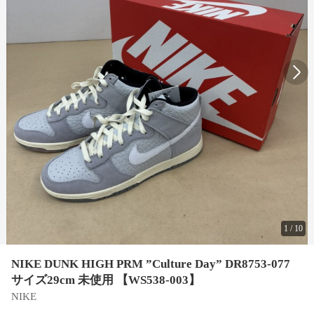
1
/
10
NIKE DUNK HIGH PRM ”Culture Day” DR8753-077
サイズ29cm 未使用 【WS538-003】
NIKE