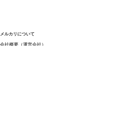
メルカリについて
会社概要（運営会社）
採用情報
プレスリリース
公式ブログ
プレスキット
メルカリUS
メルカリShops
m department（エムデパ）
ヘルプ
ヘルプセンター（ガイド・お問い合わせ）
メルカリShopsでショップを開設する
メルカリShops ショップ管理画面にログイン
メルカリShops出店者向けガイド
お問い合わせ一覧