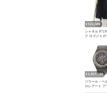
122,500
¥
シャネル P723
ク ロゴジャガ
ンクトップ ブ
42【中古】
1,937,500
¥
ジラール・ペル
ロレアート ア
ト クリスタル
44mm カーボ
世界限定100本
グラフ 腕時計 ウォッ