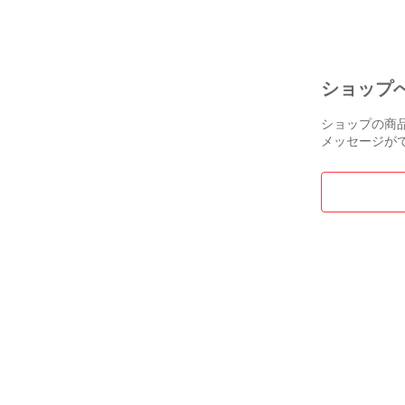
チ 自動巻き 
81060-36-693
レー【中古】
ショップ
ショップの商
メッセージが