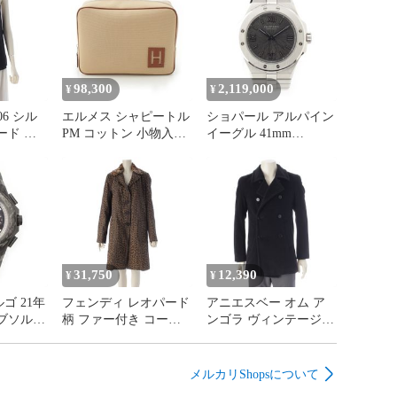
98,300
2,119,000
¥
¥
06 シル
エルメス シャピートル
ショパール アルパイン
ード タ
PM コットン 小物入れ
イーグル 41mm
ラック
ポーチ ナチュラル【中
SHIKKOKU 漆黒 日本
古】
限定100本 腕時計 ウォ
ッチ 自動巻き 黒文字
盤 298600-3021 シルバ
ー【中古】
31,750
12,390
¥
¥
ゴ 21年
フェンディ レオパード
アニエスベー オム ア
ブソルー
柄 ファー付き コート
ンゴラ ヴィンテージ
ロック
アウター ブラウン
ピーコート ブラック
ングラス
44【中古】
46【中古】
 クロノ
メルカリShopsについて