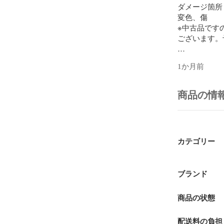
ダメージ箇所：
変色、傷

※中古品です
ございます。
【サイズ】

1か月前
横幅：約4cm

縦幅：約0.7cm
商品の情
※平置き最大部
※誤差1~2c
商品番号 : 232
カテゴリー
ブランド
商品の状態
配送料の負担