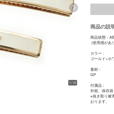
商品の説
商品状態：AB
 (使用感があ
カラー：

ゴールド×ホワ
素材：

GP

1
/
10
付属品：

外箱、保存袋

※抜き取り被
おります。
