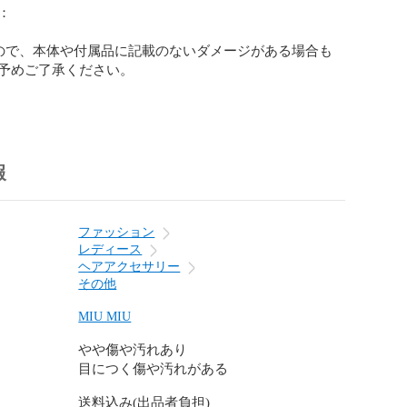


ので、本体や付属品に記載のないダメージがある場合も
予めご了承ください。



報
分採寸

m程はご容赦ください

ファッション
789
レディース
ヘアアクセサリー
その他
MIU MIU
やや傷や汚れあり
目につく傷や汚れがある
送料込み(出品者負担)