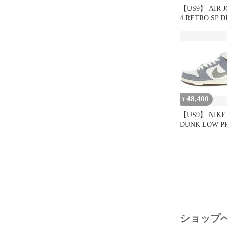
【US9】 AIR 
4 RETRO SP D
100 【新古品
48,400
¥
【US9】 NIKE 
DUNK LOW P
米 雄斗 FQ1180
【新古品】
ショップ