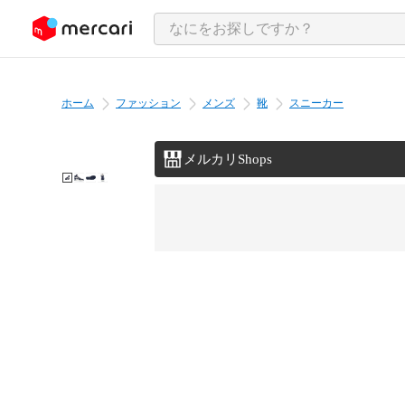
ンツにスキップ
ホーム
ファッション
メンズ
靴
スニーカー
メルカリShops