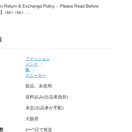
>Return & Exchange Policy − Please Read Before 
】<br> <br> 

ers from the secondary market (deadstock or pre-owned).
te that minor flaws such as slight discoloration, small 
ng may be present.<br> <br> 

tem has been worn, we do not accept returns or 
報
r any circumstances, including cases of initial defects.


damage (such as sole separation, yellowing, or cracked 
ファッション
considered a manufacturing defect. Wearing the item is at 
メンズ
<br> 

靴
exchanges are accepted only for unused items with all 
スニーカー
sories included.<br> 

oes on indoors only. If worn outdoors (including 
新品、未使用
onies, or gym floors), or if there is visible dirt on the 
送料込み(出品者負担)
nnot accept the return.<br> 

or exchanges due to customer reasons (wrong size, 
未定(出品者が手配)
 etc.), the buyer is responsible for all shipping costs, both 
nternational.<br> 

大阪府
t an issue with your item, please contact us before 
> <br>

数
4〜7日で発送