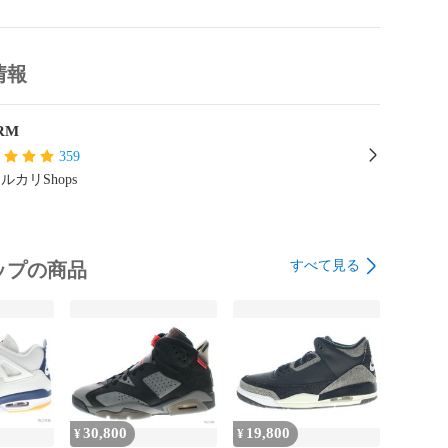
ing this item, you agree to all of the above terms and 
><br>

情報
ダン 1 HI 85

RM
359
ルカリShops
すべて見る
ップの商品
30,800
19,800
¥
¥