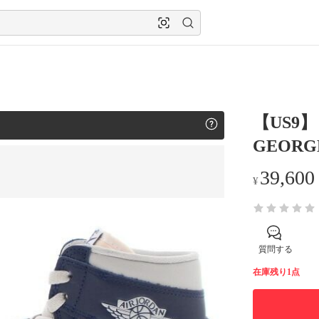
【US9】 
GEORG
39,600
¥
質問する
在庫残り1点