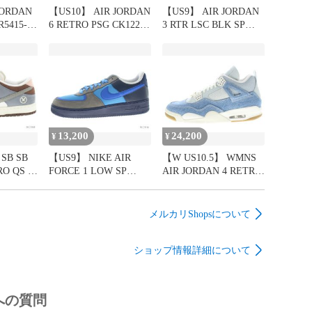
JORDAN
【US10】 AIR JORDAN
【US9】 AIR JORDAN
R5415-
6 RETRO PSG CK1229-
3 RTR LSC BLK SP
】
001 【新古品】
IR0914-400 【新古品】
13,200
24,200
¥
¥
SB SB
【US9】 NIKE AIR
【W US10.5】 WMNS
RO QS 堀
FORCE 1 LOW SP
AIR JORDAN 4 RETRO
-001
STASH HF5516-001
TEX IB6716-100 【新古
【新古品】
品】
メルカリShopsについて
ショップ情報詳細について
への質問