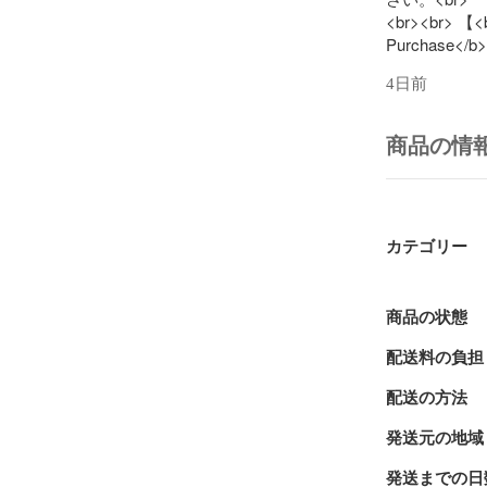
<br><br> 【<b
Purchase</b>
We sell sneak
4日前
<br> Please no
marks, or agi
<b>Once the i
商品の情
exchanges unde
</b><br> <br> 
・Age-related 
parts) is not 
your own risk.
カテゴリー
・Returns and 
original acces
・Please try sh
商品の状態
entryways, balc
配送料の負担
outsole, we ca
・For returns 
配送の方法
change of mind,
domestic and i
発送元の地域
・If you suspec
wearing it.<br
発送までの日