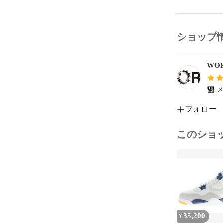
<b> By purchas
conditions.</b
ショップ
ナイキ エアジョー
#WORM
WO
メ
フォロー
このショ
35,200
¥