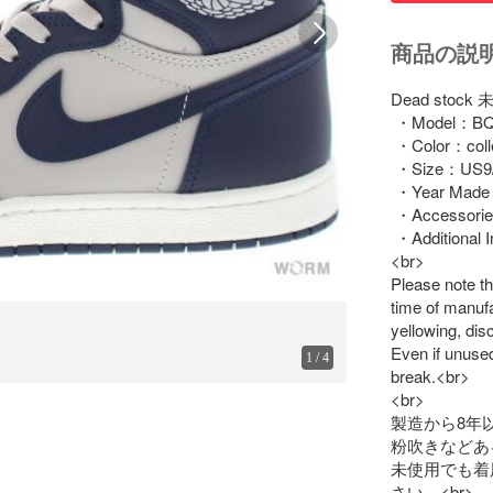
商品の説
Dead stock
 ・Model：BQ4
 ・Color：colle
 ・Size：US9/
 ・Year Made
 ・Accessori
 ・Additional 
<br>

Please note th
time of manufa
yellowing, dis
Even if unused
1
/
4
break.<br>

<br>

製造から8年
粉吹きなどある
未使用でも着
さい。<br>
