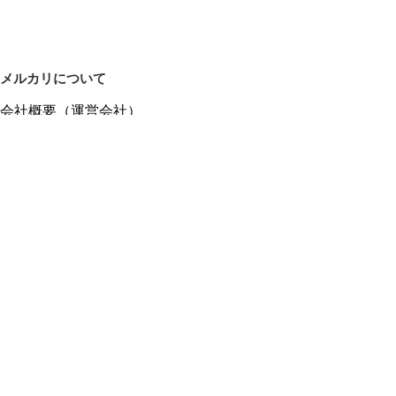
メルカリについて
会社概要（運営会社）
採用情報
プレスリリース
公式ブログ
プレスキット
メルカリUS
メルカリShops
m department（エムデパ）
ヘルプ
ヘルプセンター（ガイド・お問い合わせ）
メルカリShopsでショップを開設する
メルカリShops ショップ管理画面にログイン
メルカリShops出店者向けガイド
お問い合わせ一覧
フリーワードから商品をさがす