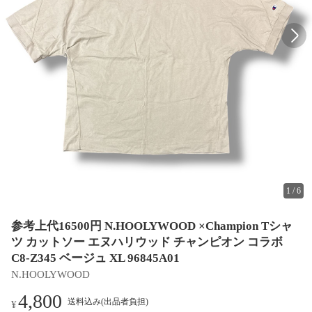
1
/
6
参考上代16500円 N.HOOLYWOOD ×Champion Tシャ
ツ カットソー エヌハリウッド チャンピオン コラボ
C8-Z345 ベージュ XL 96845A01
N.HOOLYWOOD
4,800
送料込み(出品者負担)
¥