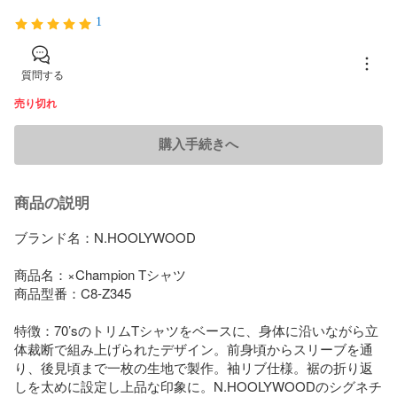
1
質問する
売り切れ
購入手続きへ
商品の説明
ブランド名：N.HOOLYWOOD

商品名：×Champion Tシャツ

商品型番：C8-Z345

特徴：70’sのトリムTシャツをベースに、身体に沿いながら立
体裁断で組み上げられたデザイン。前身頃からスリーブを通
り、後見頃まで一枚の生地で製作。袖リブ仕様。裾の折り返
しを太めに設定し上品な印象に。N.HOOLYWOODのシグネチ