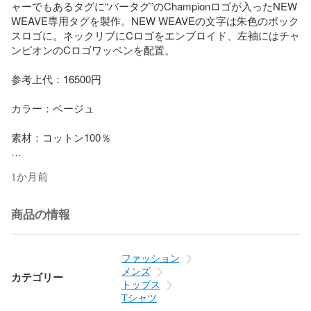
ャーでもあるタグに“バータグ”のChampionロゴが入ったNEW 
WEAVE専用タグを製作。NEW WEAVEの文字は朱色のボック
スロゴに。ネックリブにCロゴをエンブロイド、左袖にはチャ
ンピオンのCロゴワッペンを配置。

参考上代：16500円

カラー：ベージュ 

素材：コットン100％

サイズ：XL

1か月前
詳細：(約) 着丈75cm 裄丈61cm 身幅67cm

付属品：無し

商品の情報
商品状態：フロントにシミ、右袖先に汚れが見受けられます
が、その他は比較的良好な状態の中古品です。

ファッション
メンズ
カテゴリー
管理番号：96845A01

トップス
Tシャツ