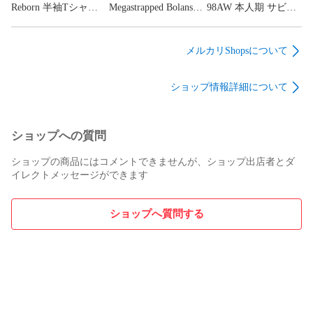
Reborn 半袖Tシャ
Megastrapped Bolans
98AW 本人期 サビ加
ツ カットソー バフ
Flared Pants ブラック
工デニム ジーンズパ
ァー BF31TE007 ホワ
キュプラハイウエス
ンツ ヘルムートラン
イト XXL
トフレアレッグパン
グ ベージュ 32
メルカリShopsについて
（20878M）
ツ フレアパンツ リッ
（20904M）
クオウエンス
ショップ情報詳細について
RR01F2311-KER4 ブ
ラック 31
（20867M）
ショップへの質問
ショップの商品にはコメントできませんが、ショップ出店者とダ
イレクトメッセージができます
ショップへ質問する