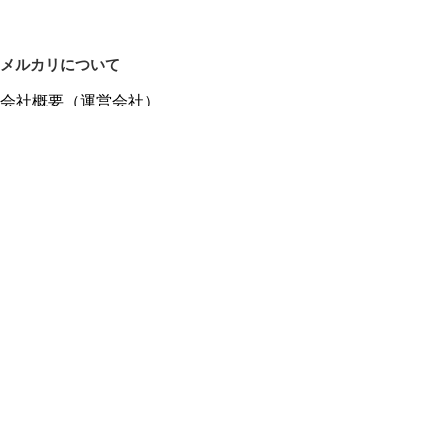
メルカリについて
会社概要（運営会社）
採用情報
プレスリリース
公式ブログ
プレスキット
メルカリUS
メルカリShops
m department（エムデパ）
ヘルプ
ヘルプセンター（ガイド・お問い合わせ）
メルカリShopsでショップを開設する
メルカリShops ショップ管理画面にログイン
メルカリShops出店者向けガイド
お問い合わせ一覧
フリーワードから商品をさがす
プライバシーと利用規約