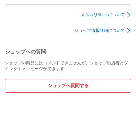
ルトレイ お香立て ア
ーポット 小物入れ プ
スタンド ディスプレ
クセサリートレイ イ
リミティブ primitive
イ台 まな板 脚付き
ンテリア 店舗什器 ア
木製 インテリア 一点
プレート 花台 プリミ
メルカリShopsについて
ンティーク ビンテー
もの 店舗什器 アンテ
ティブ primitive 大理
ジ インテリア 雑貨
ィーク ビンテージ イ
石 マーブル 石製 イ
ショップ情報詳細について
シャビーシック ホワ
ンテリア 雑貨 シャビ
ンテリア 一点もの ア
イト 古道具
ーシック ブラウン ベ
ンティーク ビンテー
ージュ 古道具
ジ インテリア 雑貨
シャビーシック ホワ
ショップへの質問
イト 古道具
ショップの商品にはコメントできませんが、ショップ出店者とダ
イレクトメッセージができます
ショップへ質問する