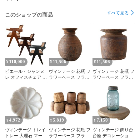
リア
すべて見る
このショップの商品
110,000
11,506
11,506
¥
¥
¥
ピエール・ジャンヌ
ヴィンテージ 花瓶 フ
ヴィンテージ 花瓶 フ
レ オフィスチェア 1
ラワーベース フラワ
ラワーベース フラワ
人 チーク 古材 木製
ーポット 小物入れ プ
ーポット 小物入れ プ
Pierre Jeanneret V-leg
リミティブ primitive
リミティブ primitive
Office Chair リプロダ
木製 インテリア 一点
木製 インテリア 一点
クト ピエールジャン
もの 店舗什器 アンテ
もの 店舗什器 アンテ
ヌレ ル・コルビュジ
ィーク ビンテージ イ
ィーク ビンテージ イ
エ デザイナーズ家具
ンテリア 雑貨 シャビ
ンテリア 雑貨 シャビ
インド
ーシック ブラウン ベ
ーシック ブラウン ベ
4,972
5,819
7,150
¥
¥
¥
ージュ
ージュ
ヴィンテージ トレイ
ヴィンテージ 花瓶 フ
ヴィンテージ 飾り台
トレー 大理石 マーブ
ラワーベース フラワ
台座 デコレーション