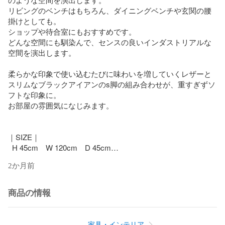
リビングのベンチはもちろん、ダイニングベンチや玄関の腰
掛けとしても。

ショップや待合室にもおすすめです。

どんな空間にも馴染んで、センスの良いインダストリアルな
空間を演出します。

柔らかな印象で使い込むたびに味わいを増していくレザーと
スリムなブラックアイアンのs脚の組み合わせが、重すぎずソ
フトな印象に。

お部屋の雰囲気になじみます。

｜SIZE｜

  H 45cm　W 120cm　D 45cm

2か月前
｜素材｜

  本革（牛革）、アイアン

商品の情報
｜カラー｜

  CAMEL

家具・インテリア