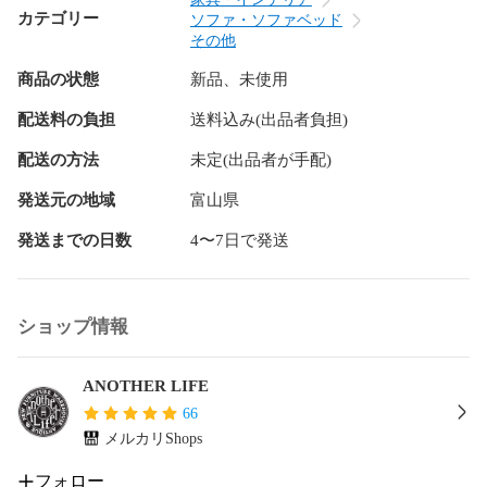
カテゴリー
ソファ・ソファベッド
その他
＜発送＞

商品の状態
新品、未使用
□ 火・金の営業日（〆切9:00）

□ 佐川急便

配送料の負担
送料込み(出品者負担)
□ 沖縄県・離島・一部地域への発送は行っておりません

配送の方法
未定(出品者が手配)
＜ 備考 ＞

発送元の地域
富山県
※ベンチ1台の価格です。

※色味・質感に関しましてはブラウザの閲覧環境によって、実
発送までの日数
4〜7日で発送
際の商品と多少異なって見える場合がございます。

ショップ情報
＜問合わせ＞

□ 月・火・木・金 9:30 - 15:00

□ 休業日／祝日・GW・夏季・年末年始

ANOTHER LIFE
66
メルカリShops
長椅子 ソファー 食卓椅子 ブラウン 本革 アイアン シンプル 
レトロ ヴィンテージ おしゃれ かっこいい カフェ 男前インテ
フォロー