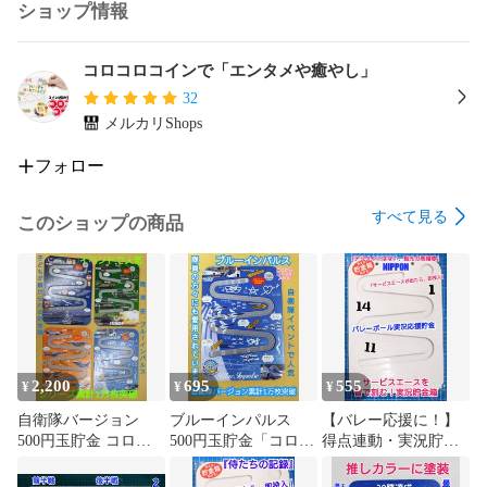
ショップ情報
コロコロコインで「エンタメや癒やし」
32
メルカリShops
フォロー
すべて見る
このショップの商品
2,200
695
555
¥
¥
¥
自衛隊バージョン
ブルーインパルス
【バレー応援に！】
500円玉貯金 コロコ
500円玉貯金「コロコ
得点連動・実況貯金
ロコインの4種セット
ロコイン」「自衛隊
箱｜サービスエース
「自衛隊イベントで
イベントで累計1万5
でコインを転がせ！