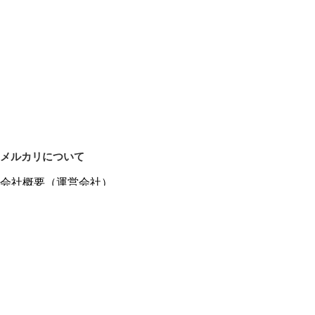
メルカリについて
会社概要（運営会社）
採用情報
プレスリリース
公式ブログ
プレスキット
メルカリUS
メルカリShops
m department（エムデパ）
ヘルプ