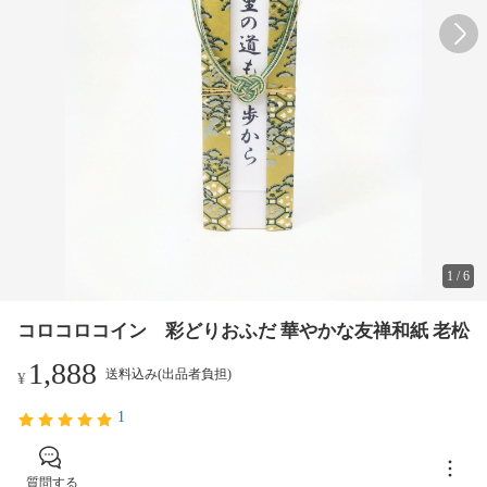
1
/
6
コロコロコイン 彩どりおふだ 華やかな友禅和紙 老松
1,888
送料込み(出品者負担)
¥
1
質問する