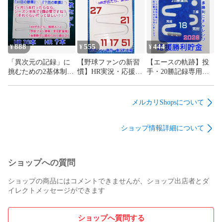
累計1万5千個販売」
千個販売」「子ども
｜自由デザイン無地
「子どもが続けられ
が続けられる貯金
｜累計1万個・7年壊
る貯金箱」
箱」
れない職人設計
888
555
444
¥
¥
¥
「異次元の記録」に
【野球ファンの新習
​【エースの軌跡】投
挑むための2基体制野
慣】HR実況・応援貯
手・20勝記録専用モ
球応援・フルシーズ
金箱｜伝説の二刀流
デル コロコロコイ
ン完走セット（2個
を記録する無地モデ
ン・スクエア 野球フ
組）コロコロコイン
ル｜自衛隊シリーズ
ァンの実況連動貯金
メルカリShopsについて
無地
累計1万5千個突破・7
箱 丈夫な職人設計の
年壊れない職人設計
無地
ショップ情報詳細について
ショップへの質問
ショップの商品にはコメントできませんが、ショップ出店者とダ
イレクトメッセージができます
ショップへ質問する