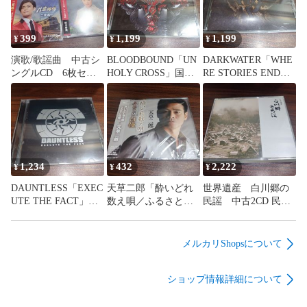
399
1,199
1,199
¥
¥
¥
演歌/歌謡曲 中古シ
BLOODBOUND「UN
DARKWATER「WHE
ングルCD 6枚セッ
HOLY CROSS」国内
RE STORIES END」
ト 訳あり処分特価
盤中古CD ヘヴィメ
輸入盤中古CD プロ
品 管理番号260809-
タル 管理番号
グレッシヴメタル
313
260809-126
管理番号260809-126
1,234
432
2,222
¥
¥
¥
DAUNTLESS「EXEC
天草二郎「酔いどれ
世界遺産 白川郷の
UTE THE FACT」輸
数え唄／ふるさと自
民謡 中古2CD 民
入盤中古CD デスメ
慢」未開封シングル
謡 管理番号260809-
タル 管理番号
CD 演歌/歌謡曲 管
200
260809-126
理番号260809-126
メルカリShopsについて
ショップ情報詳細について