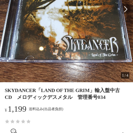
1
/
4
SKYDANCER「LAND OF THE GRIM」輸入盤中古
CD メロディックデスメタル 管理番号034
1,199
送料込み(出品者負担)
¥