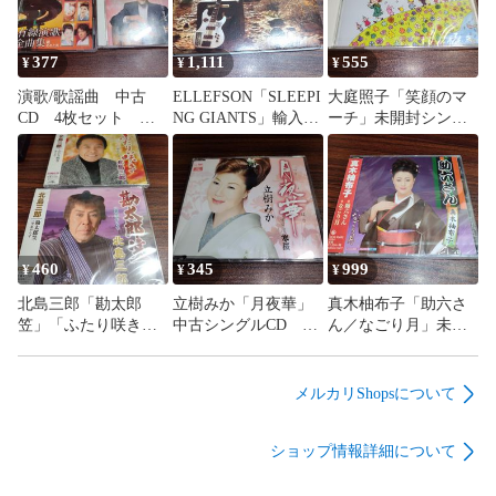
377
1,111
555
¥
¥
¥
演歌/歌謡曲 中古
ELLEFSON「SLEEPI
大庭照子「笑顔のマ
CD 4枚セット 訳
NG GIANTS」輸入盤
ーチ」未開封シング
あり処分特価品 管
中古2CD ヘヴィメ
ルCD 童謡 管理番
理番号260807-312
タル 管理番号
号260807-200
260807-200
460
345
999
¥
¥
¥
北島三郎「勘太郎
立樹みか「月夜華」
真木柚布子「助六さ
笠」「ふたり咲き」
中古シングルCD 演
ん／なごり月」未開
未開封シングルCD
歌/歌謡曲 管理番号
封シングルCD 演歌/
2枚セット 演歌/歌
260807-200
歌謡曲 管理番号
謡曲 管理番号
260807-200
メルカリShopsについて
260807-200
ショップ情報詳細について