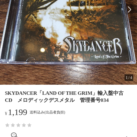
1
/
4
SKYDANCER「LAND OF THE GRIM」輸入盤中古
CD メロディックデスメタル 管理番号034
1,199
送料込み(出品者負担)
¥