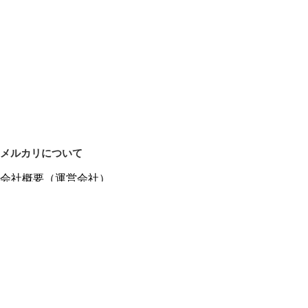
メルカリについて
会社概要（運営会社）
採用情報
プレスリリース
公式ブログ
プレスキット
メルカリUS
メルカリShops
m department（エムデパ）
ヘルプ