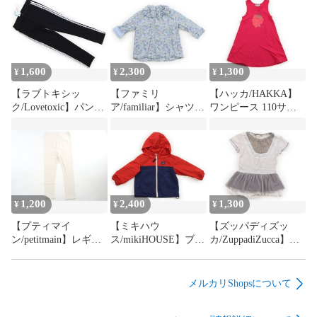
1,600
2,300
1,300
¥
¥
¥
【ラブトキシッ
【ファミリ
【ハッカ/HAKKA】
ク/Lovetoxic】パンツ
ア/familiar】シャツ・
ワンピース 110サイ
150サイズ 女の子
ブラウス 80サイズ 女
ズ 女の子【子供服・
【子供服・ベビー
の子【子供服・ベビ
ベビー服】
服】（2204536）
ー服】（2204535）
（2204357）
1,200
2,400
1,300
¥
¥
¥
【プティマイ
【ミキハウ
【ズッパディズッ
ン/petitmain】レギン
ス/mikiHOUSE】ブル
カ/ZuppadiZucca】チ
ス 120サイズ 女の子
ゾン・Gジャン 90サ
ュニック 80サイズ 女
【子供服・ベビー
イズ 男の子【子供
の子【子供服・ベビ
服】（2205293）
服・ベビー服】
ー服】（2204356）
メルカリShopsについて
（2204534）