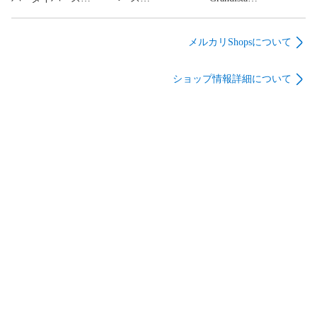
(SDV11)11弾 バーダ
(VE03)WAVECHOES
HUNTER×HUNTER
ック:ゼノ(GDR) 68
SEASON:03 ガンダム
ヒソカ
F91(パラレル) 2
メルカリShopsについて
ショップ情報詳細について