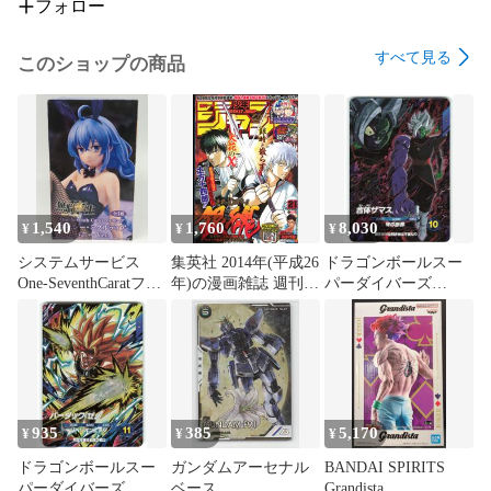
フォロー
すべて見る
このショップの商品
1,540
1,760
8,030
¥
¥
¥
システムサービス
集英社 2014年(平成26
ドラゴンボールスー
One-SeventhCaratフィ
年)の漫画雑誌 週刊少
パーダイバーズ
ギュア 無職転生Ⅱ 異
年ジャンプ 2014年(平
(SDV11)11弾 合体ザ
世界行ったら本気だ
成26年)21
マス(GDR) 45
す ロキシー・ミグル
ディア バニーVer.
935
385
5,170
¥
¥
¥
ドラゴンボールスー
ガンダムアーセナル
BANDAI SPIRITS
パーダイバーズ
ベース
Grandista