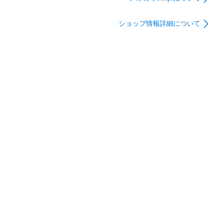
お受けしておりませんのでご了承ください。

ショップ情報詳細について
商品番号：hb07klfjdfb