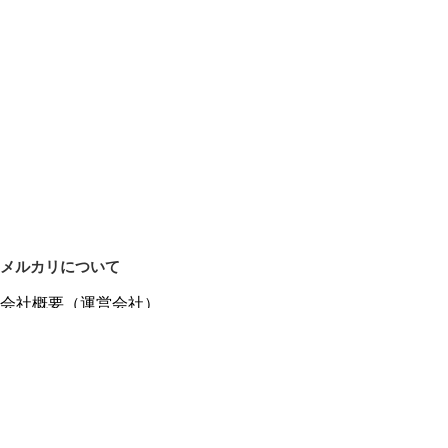
メルカリについて
会社概要（運営会社）
採用情報
プレスリリース
公式ブログ
プレスキット
メルカリUS
メルカリShops