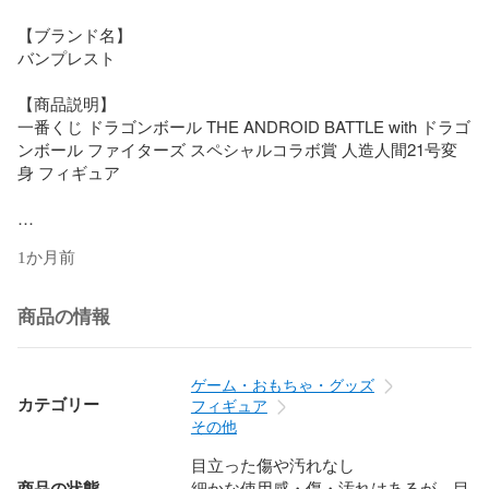
【ブランド名】

バンプレスト

【商品説明】

一番くじ ドラゴンボール THE ANDROID BATTLE with ドラゴ
ンボール ファイターズ スペシャルコラボ賞 人造人間21号変
身 フィギュア

1か月前
商品の情報
当店では初期不良に限り、商品到着から7日間は返品を 受付
けております。お問い合わせ・メールにて不具合詳細をご連
絡ください。

ゲーム・おもちゃ・グッズ
【重要】商品によって返品先倉庫が異なります。返送先ご連
カテゴリー
フィギュア
絡まで必ずお待ちください。連絡を待たず会社住所等へ送ら
その他
れた場合は返送費用ご負担となります。予めご了承くださ
目立った傷や汚れなし
い。

商品の状態
細かな使用感・傷・汚れはあるが、目