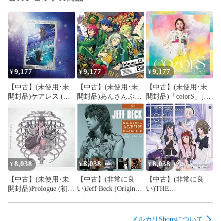
2、注文確認⇒ご注文後、当店から注文確認メールを送信しま
す。

3、お届けまで3〜10営業日程度とお考えください。

4、入金確認⇒前払い決済をご選択の場合、ご入金確認後、配
9,177
9,177
9,177
¥
¥
¥
送手配を致します。

【中古】(未使用･未
【中古】(未使用･未
【中古】(未使用･未
開封品)ケアレス (初
開封品)あんさんぶる
開封品)「colorS」[通
5、出荷⇒配送準備が整い次第、出荷致します。配送業者、追
回生産限定盤) [CD]
スターズ！！アルバ
常盤] [CD] 玉井詩織
跡番号等の詳細をメール送信致します。

ClariS
ムシリーズ 『TRIP』
Eden [通常盤] [CD]
6、到着⇒出荷後、1〜3日後に商品が到着します。

Eden
　※離島、北海道、九州、沖縄は遅れる場合がございます。予
めご了承下さい。

8,038
8,038
8,038
¥
¥
¥
お電話でのお問合せは少人数で運営の為受け付けておりませ
【中古】(未使用･未
【中古】(非常に良
【中古】(非常に良
んので、お問い合わせ・メールにてお願い致します。

開封品)Prologue (初回
い)Jeff Beck (Original
い)THE
営業時間　月〜金　11:00〜17:00

生産限定盤) [CD] 神
Album Classics) Beck,
IDOLM@STER
崎エルザ starring
Jeff [CD]
STARLIT SEASON 04
★お客様都合によるご注文後のキャンセル・返品は

ReoNa
[CD] V.A.
メルカリShopsについて