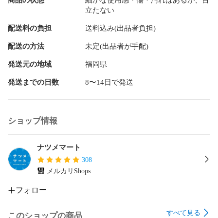
立たない
他モールとの併売品の為、完売の際はキャンセルご連絡させ
配送料の負担
送料込み(出品者負担)
て頂きます。

配送の方法
未定(出品者が手配)
中古品の商品タイトルに「限定」「初回」「保証」「DLコー
ド」などの表記がありましても、特典・付属品・帯・保証等
発送元の地域
福岡県
は付いておりません。

電子辞書、コンパクトオーディオプレーヤー等のイヤホンは
発送までの日数
8〜14日で発送
写真にありましても衛生上、基本お付けしておりません。※未
使用品は除く

品名に【import】【輸入】【北米】【海外】等の国内商品でな
ショップ情報
いと把握できる表記商品について国内のDVDプレイヤー、ゲ
ーム機で稼働しない場合がございます。予めご了承の上、購
入ください。

ナツメマート
308
掲載と付属品が異なる場合は確認のご連絡をさせて頂きま
メルカリShops
す。

フォロー
ご注文からお届けまで

すべて見る
1、ご注文⇒ご注文は24時間受け付けております。

このショップの商品