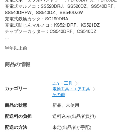
充電式マルノコ：SS520DRJ、SS520DZ、SS540DRF、
SS540DRFW、SS540DZ、SS540DZW

充電式鉄筋カッタ：SC190DRA

充電式防じんマルノコ：KS521DRF、KS521DZ

チップソーカッター：CS540DRF、CS540DZ

商品番号：CB-430

半年以上前
※営業時間,定休日,出荷日,ご利用ルールガイド規約注意事項に
関してはショップ情報にすべて記載がございますご購入前に
商品の情報
DIY・工具
カテゴリー
電動工具・エア工具
その他
商品の状態
新品、未使用
配送料の負担
送料込み(出品者負担)
配送の方法
未定(出品者が手配)