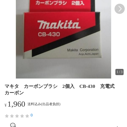
1
/
3
マキタ カーボンブラシ 2個入 CB-430 充電式
カーボン
1,960
送料込み(出品者負担)
¥
0