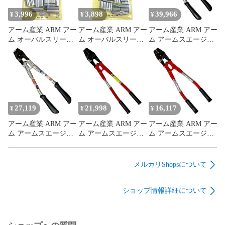
3,996
3,898
39,966
¥
¥
¥
アーム産業 ARM アー
アーム産業 ARM アー
アーム産業 ARM アー
ム オーバルスリーブ
ム オーバルスリーブ
ム アームスエージャ
OS-2.5 入数：20個 全
OS-1.5 入数：30個 全
ー SS-HSC3 用途 ワ
長：24mm 看板/自動
長：16mm 看板/自動
イヤーロープの圧着
販売機の倒れ防止、
販売機の倒れ防止、
切断 圧着 確認 落下
天井の照明などの落
天井の照明などの落
防止用ワイヤーの製
下防止など
下防止など
作に最適
27,119
21,998
16,117
¥
¥
¥
アーム産業 ARM アー
アーム産業 ARM アー
アーム産業 ARM アー
ム アームスエージャ
ム アームスエージャ
ム アームスエージャ
ー SS-HSC2 用途 ワ
ー HSC-600 用途 ワイ
ー HSC-350 用途 ワイ
イヤーロープ の 圧着
ヤーロープの切断・
ヤーロープ の 切断
切断 圧着確認 全長：
圧着。 適合ワイヤー
圧着 刃部は鍛造品で
メルカリShopsについて
440mm 呼び寸法：
ロープ径：1.5・2.0・
耐久性 強度抜群 全
350mm
2.5・3.0・3.5
長：430mm
ショップ情報詳細について