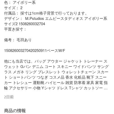
色： アイボリー系

サイズ： 2

付属品： 採寸は1cm格子背景で行っております。

デザイン：  M.Pstudios エムピースタディオス アイボリー系 
サイズ2 1508260032704

平置き採寸： 

備考： 毛羽あり

150826003270420250911ベースW/F

他にも当店では、バッグ アウター ジャケット トレーナー ス
ウェット Gパン デニム コート スキニー ワイドパンツ サング
ラス メガネ リング ブレスレット ウォレットチェーン スカー
ト ショートパンツ つなぎ コスメ品 香水 化粧品 靴下 スニー
カー トレシュー 運動靴 ハイヒール 雑貨 防寒着 家具 家電 指
輪 アクセサリー 小物 Yシャツ ドレス Tシャツ カットソー G
ジャン アンクル 七分丈 九分丈 ニット セーター マーメイド 
2日前
エスニック 民族系 水着 キャップ ネックレス サンダル パンプ
ス ベイカー グルカ ストレッチ ガウチョ ブラウス カーディガ
ン 羽織 ダウンジャケット トレンチ カーゴ フレア ベルボトム 
商品の情報