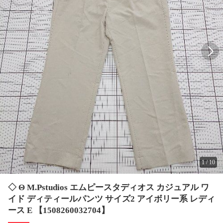
1
/
10
◇ Θ M.Pstudios エムピースタディオス カジュアル ワ
イド ディティールパンツ サイズ2 アイボリー系 レディ
ース E 【1508260032704】