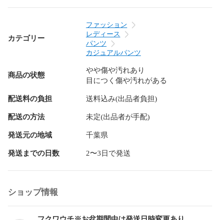
ミモレ 透け ブラトップ タイト ミニサイズ ビッグサイズ マキ
シ オーバーサイズ スキニー スリムデザイン ワイドサイズ 小
さいサイズ 大きいサイズ タックワイド 作業着 DIY スカジャ
ファッション
ン ミリタリー 法被 着物 浴衣 自動巻時計 手巻時計 スマート
レディース
カテゴリー
ウォッチ クオーツ ビンテージ ビンテージ 古着 ミディアム ボ
パンツ
リューム 上下セット 春 夏 秋 冬 高級品 プチプラ セットアッ
カジュアルパンツ
プ アンサンブル キャンプ アウトドア 結婚式 二次会 就活 合
やや傷や汚れあり
コン ドライブ デート 同窓会 飲み会 登山 休日 家族 まったり 
商品の状態
目につく傷や汚れがある
里帰り ゆったり パジャマ 部屋着 家着 外行き 旅行 オフィス
カジュアル OL 喪服 冠婚葬祭 フェス ライブ クラブ オタ活 テ
配送料の負担
送料込み(出品者負担)
ーマパーク 婚活 コスプレ コミ系 ハロウィンショッピング ス
ポーツ スキー スノボ サーフィン カラオケ パーティー コーデ
配送の方法
未定(出品者が手配)
ィネート コーデ ドメスティック インポート サーフ系 ギャル
系 ロリータ系 韓国系 ストリート系 Y2K 個性派 量産型 ウエデ
発送元の地域
千葉県
ィング お呼ばれ 同窓会 裏原系 お見合い 夏祭り 花火大会 ネ
発送までの日数
2〜3日で発送
イティブ系 アメカジ ロック系 ビジュアル系 HIPHOP系 ラッ
パー系 youtuber インフルエンサー ナチュラル系 モデル系 ガ
テン系 オーガニック系 芸能人 俳優系 複数商品 まとめ お得 
かわいい系 ガーリー 個性派 フィットネス系 ヤンキー系 おじ
ショップ情報
さん系 オタク系 モード系 やりら系 ホスト系 キャバ 清楚系 
アイドル系 

フクワウチ※お盆期間中は発送日時変更あり