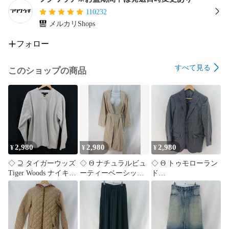
110232
メルカリShops
等の品を多数取り扱っています。

フォロー
フォロー頂きますとフォローワー様限定の以下の様なクーポ
ンや情報をお届けしております。

すべて見る
このショップの商品
最安値セール

激安セール

全品割引

10%OFF

15%OFF

20%OFF

30%OFF

50%OFF

2,980
2,980
2,980
¥
¥
¥
期間限定セール

◇ ⊇ タイガーウッズ
◇ Θ ナチュラルビュ
◇ Θ トゥモローラン
在庫処分セール

Tiger Woods ナイキ
ーティーベーシック
ド
サマーセール

NIKE ゴルフ 長袖ト
ベルト付き ロングガ
TOMORROWLAND
ウィンターセール

ップス XLサイズ メ
ウンコート ベージュ
GUABELLO ストライ
割引クーポン発行

ンズ グレー系 E
系 Lサイズ レディー
プジャケット グレー
決算セール

【1606110083774】
ス E
系 メンズ 42サイズ E
大感謝祭セール

【1606110083781】
【1606110083798】