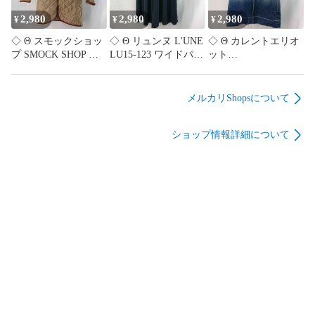
セール中

2,980
2,980
2,980
¥
¥
¥
◇ Θ スモックショッ
◇ Θ リュンヌ L'UNE
◇ Θ カレントエリオ
プ SMOCK SHOP キ
LU15-123 ワイドパン
ット
ルティングコート フ
ツ ウエストゴム ネイ
CURRENT/ELLIOTT
ロントボタン ベージ
ビー系 レディース 36
デニムスカート
ュ系 Sサイズ レディ
サイズ E
W24/Sサイズ相当 イ
メルカリShopsについて
ース E
【1606110083811】
ンディゴ系 レディー
【1606110083804】
ス E
ショップ情報詳細について
【1606110083828】