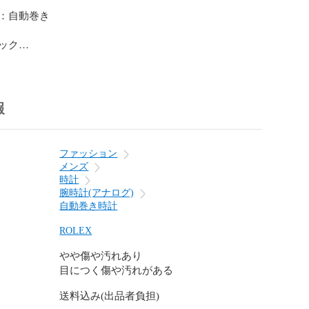
：自動巻き

ク

ンレス

イアクリスタル風防

報
285」搭載　

ファッション
リザーブ

メンズ
時計
ベゼル

腕時計(アナログ)
自動巻き時計
ーブレスレット仕様

ROLEX
19.5cm

やや傷や汚れあり
があるかもしれませんのでご理解お願い致します※

目につく傷や汚れがある
ルの小傷以外は目立った傷汚れ見受けられません。

送料込み(出品者負担)