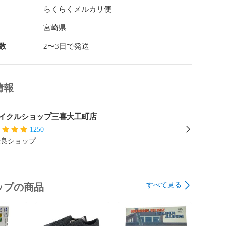
ですので、写真や状態記入して無いものにも傷、汚れ等
らくらくメルカリ便
ございます。

の為にも気になる事がございましたら、購入前にご質問
宮崎県
の上ご購入お願い致します。

数
2〜3日で発送
真でご確認をお願いいたします。

ール：弊社では未実施

情報
できる限り実物の色に近づけるよう徹底しております
イクルショップ三喜大工町店
ター設定、照明等により実際の商品と色味が異なる場合
1250


優良ショップ
の物全てになります。

すべて見る
ップの商品
W1ASF2UA1G】