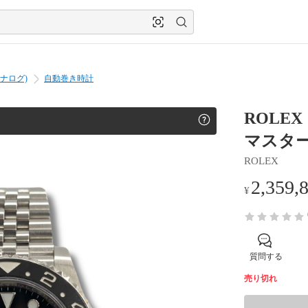
ナログ)
自動巻き時計
ROLE
マスターⅡ
ROLEX
2,359,
¥
質問する
売り切れ