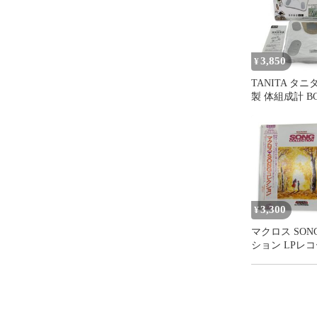
3,850
¥
TANITA タニタ
製 体組成計 BC
3,300
¥
マクロス SON
ション LPレ
JBX-25056