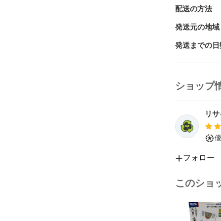
※【中古品】
配送の方法
ある可能性も
トラブル防止
発送元の地域
頂き、ご納得
発送までの日
※日差はお写
※オーバーホ
ショップ
※商品写真は
が、

リサ
お使いのモニ
がございます。
フォロー
付属品：画像
このショ
管理番号：【IT