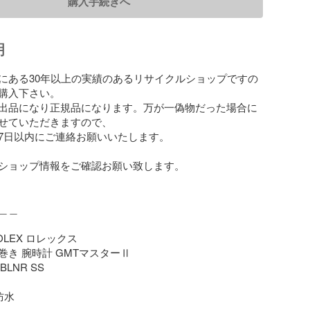
購入手続きへ
明
にある30年以上の実績のあるリサイクルショップですの
購入下さい。

出品になり正規品になります。万が一偽物だった場合に
せていただきますので、

7日以内にご連絡お願いいたします。

ショップ情報をご確認お願い致します。

＿

LEX ロレックス

き 腕時計 GMTマスターⅡ 

LNR SS

水
