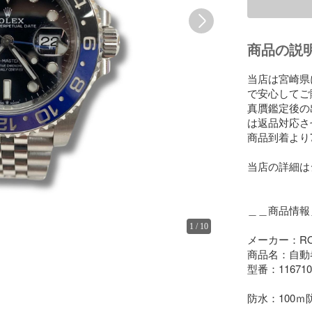
商品の説
当店は宮崎県
で安心してご
真贋鑑定後の
は返品対応さ
商品到着より
当店の詳細は
＿＿商品情報＿
1
/
10
メーカー：RO
商品名：自動巻
型番：116710B
防水：100ｍ防