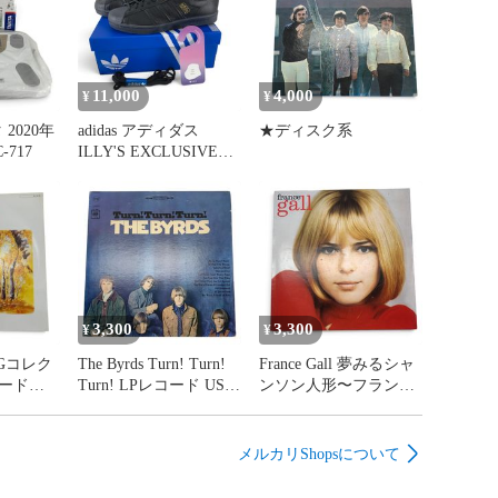
11,000
4,000
¥
¥
 2020年
adidas アディダス
★ディスク系
-717
ILLY'S EXCLUSIVE
SUPERSTAR VINTAGE
28.5cm KJ6883
3,300
3,300
¥
¥
Gコレク
The Byrds Turn! Turn!
France Gall 夢みるシャ
コード
Turn! LPレコード US
ンソン人形〜フラン
CS9254
ス・ギャル・ベスト LP
レコード 839627-1
メルカリShopsについて