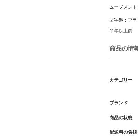
ムーブメント
文字盤：ブラッ
半年以上前
ケース：ステ
風防：サファ
商品の情
キャリバー「3
70時間パワー
カテゴリー
セラクロム製
5連ジュビリ
ブランド
腕回りサイズ：約
※若干の誤差
商品の状態
状態：バック
配送料の負担