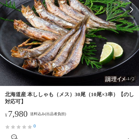
1
/
2
北海道産 本ししゃも（メス）30尾（10尾×3串）【のし
対応可】
7,980
送料込み(出品者負担)
¥
0