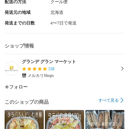
配送の方法
クール便
※ギフトなどで熨斗(御礼・内祝・御中元・御歳暮)が必要な場
合は、ご購入の際に 備考欄へご希望内容をご記載ください。
発送元の地域
北海道
発送までの日数
4〜7日で発送
ショップ情報
グランデ グラン マーケット
538
メルカリShops
フォロー
すべて見る
このショップの商品