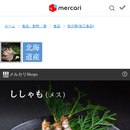
ホーム
食品・飲料・酒
食品
魚介類(加工食品)
メルカリShops