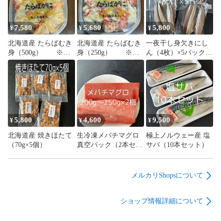
7,580
5,680
5,800
¥
¥
¥
北海道産 たらばむき
北海道産 たらばむき
一夜干し身欠きにし
身（500g） ※の
身（250g） ※の
ん（4枚）×5パック真
し対応可
し対応可
空パック
5,800
4,600
9,500
¥
¥
¥
北海道産 焼きほたて
生冷凍メバチマグロ
極上ノルウェー産 塩
（70g×5個）
真空パック（2本セッ
サバ（10本セット）
ト）（400g～450g）
（1本200g前後×2本）
メルカリShopsについて
ショップ情報詳細について