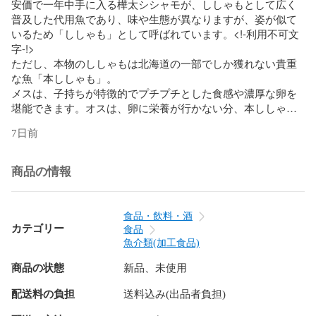
安価で一年中手に入る樺太シシャモが、ししゃもとして広く
普及した代用魚であり、味や生態が異なりますが、姿が似て
いるため「ししゃも」として呼ばれています。<!-利用不可文
字-!>

ただし、本物のししゃもは北海道の一部でしか獲れない貴重
な魚「本ししゃも」。

メスは、子持ちが特徴的でプチプチとした食感や濃厚な卵を
堪能できます。オスは、卵に栄養が行かない分、本ししゃも
本来の旨みが堪能できます。

7日前
＜調理のポイント＞

1.クッキングシートを敷いたフライパンに冷凍のまま並べ
商品の情報
て、フタをして弱火で焼きます。

2.表面に脂がでてきて裏に焼き目がついてら、裏返します。

3.両面がこんがりきつね色になるようにじっくりと焦がさな
食品・飲料・酒
い様に焼いて完成です。

カテゴリー
食品
魚介類(加工食品)
札幌市中央卸売市場より高品質で美味しい食べ物を札幌市よ
商品の状態
新品、未使用
り自信をもってお届け致します。

いいね＆フォロー宜しくお願いします。

配送料の負担
送料込み(出品者負担)
ーーーーーーーーーーーーーーーーー
