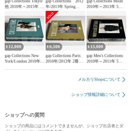
gap Collections Tokyo/
gap Collections 2012
gap Collections Milan
他 2010年～2015年 5
年/2013年 Spring
2010年～2013年 5冊
冊セット#FB260180
Summer 4冊セット
セット#FB260177
#FB260181
12,000
6,500
15,000
¥
¥
¥
gap Collections New
gap Collections Paris
gap Men's Collections
York/London 2010年～
2010年/2012年 2冊セ
2010年～2011年 5冊
2012年 4冊セット
ット#FB260179
セット#FB260173
#FB260178
メルカリShopsについて
ショップ情報詳細について
ショップへの質問
ショップの商品にはコメントできませんが、ショップ出店者とダ