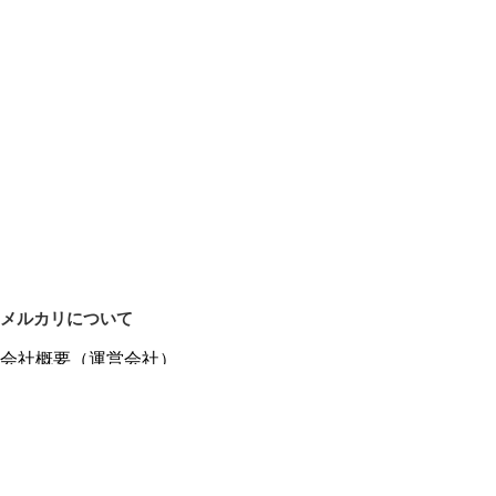
メルカリについて
会社概要（運営会社）
採用情報
プレスリリース
公式ブログ
プレスキット
メルカリUS