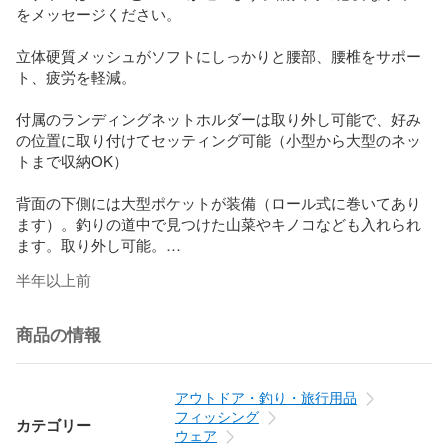
をメッセージください。

立体硬質メッシュがソフトにしっかりと腰部、腰椎をサポー
ト、疲労を軽減。

付属のランディングネットホルダーは取り外し可能で、好み
の位置に取り付けてセッティング可能（小型から大型のネッ
トまで収納OK）

背面の下側には大型ポケットが装備（ロール式に巻いてあり
ます）。釣りの道中で見つけた山菜やキノコなども入れられ
ます。取り外し可能。

半年以上前
このアイテムはバックルがメタル系ということもあり、耐久
力に優れています。

商品の情報
（樹脂系バックルモデルも別にございます）

腰を保護し、長時間の徒行時などに負担を軽減します。

アウトドア・釣り・旅行用品
折りたたみできる腰袋、Dカン、ネットホルダー（取り外し可
フィッシング
カテゴリー
能）なども装備しております。

ウェア