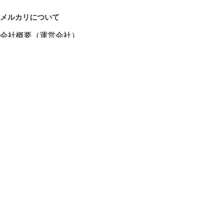
メルカリについて
会社概要（運営会社）
採用情報
プレスリリース
公式ブログ
プレスキット
メルカリUS
メルカリShops
m department（エムデパ）
ヘルプ
ヘルプセンター（ガイド・お問い合わせ）
メルカリShopsでショップを開設する
メルカリShops ショップ管理画面にログイン
メルカリShops出店者向けガイド
お問い合わせ一覧
フリーワードから商品をさがす
プライバシーと利用規約
メルカリ利用規約