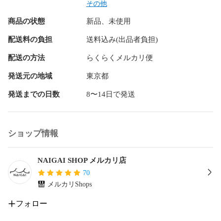
その他
強力なベルクロでサイズ調整が可能。XLサイズ以上もござい
商品の状態
新品、未使用
ますので申し付けください。

配送料の負担
送料込み(出品者負担)
●メタルバックルタイプ　

配送の方法
らくらくメルカリ便
※土日注文の場合は翌月曜日以降最速で発送いたします。

発送元の地域
東京都
ベルトは本体（パッド部分）と完全にマジックテープで分離
発送までの日数
8〜14日で発送
できますので、サイズ調整（フィット感）はお好みに調整可
能です（更にバックルが付いているベルトでも調整可能で
す）
ショップ情報
NAIGAI SHOP メルカリ店
70
メルカリShops
フォロー