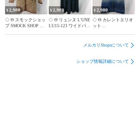
2,980
2,980
2,980
¥
¥
¥
◇ Θ スモックショッ
◇ Θ リュンヌ L'UNE
◇ Θ カレントエリオ
プ SMOCK SHOP キ
LU15-123 ワイドパン
ット
ルティングコート フ
ツ ウエストゴム ネイ
CURRENT/ELLIOTT
ロントボタン ベージ
ビー系 レディース 36
デニムスカート
ュ系 Sサイズ レディ
サイズ E
W24/Sサイズ相当 イ
メルカリShopsについて
ース E
【1606110083811】
ンディゴ系 レディー
【1606110083804】
ス E
ショップ情報詳細について
【1606110083828】