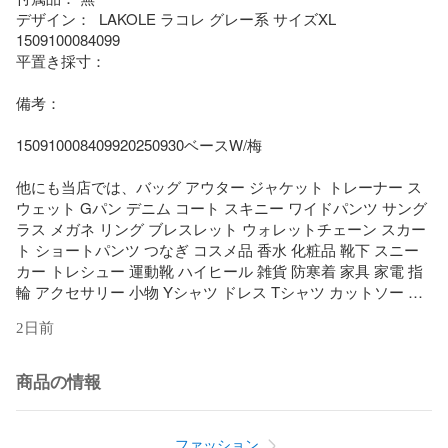
デザイン：  LAKOLE ラコレ グレー系 サイズXL 
1509100084099

平置き採寸： 

備考： 

150910008409920250930ベースW/梅

他にも当店では、バッグ アウター ジャケット トレーナー ス
ウェット Gパン デニム コート スキニー ワイドパンツ サング
ラス メガネ リング ブレスレット ウォレットチェーン スカー
ト ショートパンツ つなぎ コスメ品 香水 化粧品 靴下 スニー
カー トレシュー 運動靴 ハイヒール 雑貨 防寒着 家具 家電 指
輪 アクセサリー 小物 Yシャツ ドレス Tシャツ カットソー G
ジャン アンクル 七分丈 九分丈 ニット セーター マーメイド 
2日前
エスニック 民族系 水着 キャップ ネックレス サンダル パンプ
ス ベイカー グルカ ストレッチ ガウチョ ブラウス カーディガ
ン 羽織 ダウンジャケット トレンチ カーゴ フレア ベルボトム 
商品の情報
ミモレ 透け ブラトップ タイト ミニサイズ ビッグサイズ マキ
シ オーバーサイズ スキニー スリムデザイン ワイドサイズ 小
さいサイズ 大きいサイズ タックワイド 作業着 DIY スカジャ
ファッション