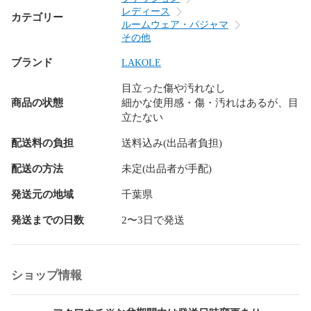
ン ミリタリー 法被 着物 浴衣 自動巻時計 手巻時計 スマート
レディース
カテゴリー
ウォッチ クオーツ ビンテージ ビンテージ 古着 ミディアム ボ
ルームウェア・パジャマ
リューム 上下セット 春 夏 秋 冬 高級品 プチプラ セットアッ
その他
プ アンサンブル キャンプ アウトドア 結婚式 二次会 就活 合
ブランド
LAKOLE
コン ドライブ デート 同窓会 飲み会 登山 休日 家族 まったり 
里帰り ゆったり パジャマ 部屋着 家着 外行き 旅行 オフィス
目立った傷や汚れなし
カジュアル OL 喪服 冠婚葬祭 フェス ライブ クラブ オタ活 テ
商品の状態
細かな使用感・傷・汚れはあるが、目
ーマパーク 婚活 コスプレ コミ系 ハロウィンショッピング ス
立たない
ポーツ スキー スノボ サーフィン カラオケ パーティー コーデ
ィネート コーデ ドメスティック インポート サーフ系 ギャル
配送料の負担
送料込み(出品者負担)
系 ロリータ系 韓国系 ストリート系 Y2K 個性派 量産型 ウエデ
ィング お呼ばれ 同窓会 裏原系 お見合い 夏祭り 花火大会 ネ
配送の方法
未定(出品者が手配)
イティブ系 アメカジ ロック系 ビジュアル系 HIPHOP系 ラッ
発送元の地域
千葉県
パー系 youtuber インフルエンサー ナチュラル系 モデル系 ガ
テン系 オーガニック系 芸能人 俳優系 複数商品 まとめ お得 
発送までの日数
2〜3日で発送
かわいい系 ガーリー 個性派 フィットネス系 ヤンキー系 おじ
さん系 オタク系 モード系 やりら系 ホスト系 キャバ 清楚系 
アイドル系 

ショップ情報
等の品を多数取り扱っています。
