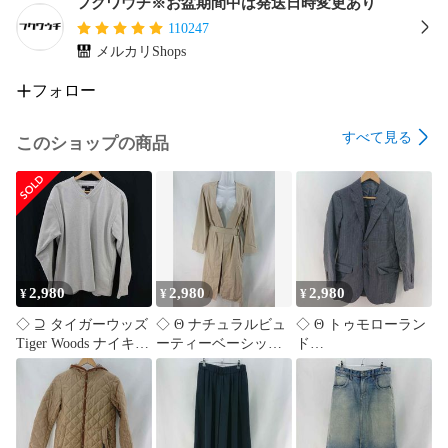
フォロー頂きますとフォローワー様限定の以下の様なクーポ
フクワウチ※お盆期間中は発送日時変更あり
ンや情報をお届けしております。

110247
最安値セール

メルカリShops
激安セール

全品割引

フォロー
10%OFF

15%OFF

すべて見る
このショップの商品
20%OFF

30%OFF

50%OFF

期間限定セール

在庫処分セール

サマーセール

ウィンターセール

2,980
2,980
2,980
¥
¥
¥
割引クーポン発行

決算セール

◇ ⊇ タイガーウッズ
◇ Θ ナチュラルビュ
◇ Θ トゥモローラン
大感謝祭セール

Tiger Woods ナイキ
ーティーベーシック
ド
セール中

NIKE ゴルフ 長袖ト
ベルト付き ロングガ
TOMORROWLAND
ップス XLサイズ メ
ウンコート ベージュ
GUABELLO ストライ
ンズ グレー系 E
系 Lサイズ レディー
プジャケット グレー
【1606110083774】
ス E
系 メンズ 42サイズ E
【1606110083781】
【1606110083798】