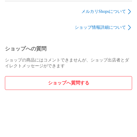
ップ モール RH LH
ント 吸入ダスト 除去
ック ダスト カバー
CS-22MFE8

左側 右側 ゴム 正規
交換 部品 メンテナン
ブーツ 交換 部品 メ
メルカリShopsについて
CS-40MF2E8

品 TOYOTA
ス 17801B2050
ンテナンス
CS-25MFE8

7555528120
48331B2020
ショップ情報詳細について
7555628120
CS-28MFE8

CS-22MFJ

CS-40MF2J
ショップへの質問
ショップの商品にはコメントできませんが、ショップ出店者とダ
イレクトメッセージができます
ショップへ質問する