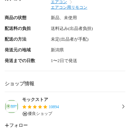
CS-252CFR

エアコン
CS-282CFR

エアコン用リモコン
CS-402CFR2

商品の状態
新品、未使用
CS-222CF

配送料の負担
送料込み(出品者負担)
CS-252CF

CS-282CF

配送の方法
未定(出品者が手配)
CS-362CF2

発送元の地域
新潟県
CS-402CF2

発送までの日数
1〜2日で発送
CS-22NFA

CS-28NFA

CS-22NFB

ショップ情報
CS-28NFB

CS-40NF2B

CS-22NFE9

モックストア
CS-25NFE9

10894
優良ショップ
CS-28NFE9

CS-40NF2E9

フォロー
CS-22NFJ
