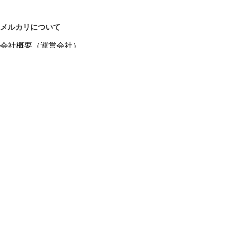
メルカリについて
会社概要（運営会社）
採用情報
プレスリリース
公式ブログ
プレスキット
メルカリUS
メルカリShops
m department（エムデパ）
ヘルプ
ヘルプセンター（ガイド・お問い合わせ）
メルカリShopsでショップを開設する
メルカリShops ショップ管理画面にログイン
メルカリShops出店者向けガイド
お問い合わせ一覧
フリーワードから商品をさがす
プライバシーと利用規約