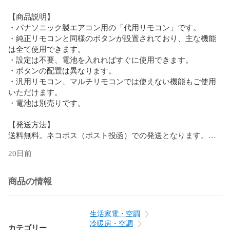
【商品説明】

・パナソニック製エアコン用の「代用リモコン」です。

・純正リモコンと同様のボタンが設置されており、主な機能
は全て使用できます。

・設定は不要、電池を入れればすぐに使用できます。

・ボタンの配置は異なります。

・汎用リモコン、マルチリモコンでは使えない機能もご使用
いただけます。

・電池は別売りです。

【発送方法】

送料無料。ネコポス（ポスト投函）での発送となります。追
跡番号が付きますので安心です。

20日前
【対応リモコン】

A75C4001

商品の情報
CWA75C4002X

【対応機種】

生活家電・空調
CS-222CFR

冷暖房・空調
カテゴリー