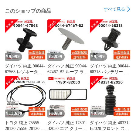
CS-25NFJ

すべて見る
このショップの商品
CS-28NFJ

CS-40NF2J

CS-221CFR

CS-401CFR2

CS-251CFR

CS-281CFR

9,999
9,999
9,999
¥
¥
¥
CS-221CF

ダイハツ 純正 90044-
ダイハツ 純正 90044-
ダイハツ 純正 90044-
CS-361CF2

67568 レゾネーター
67467-B2 ルーフ ライ
68318 バッテリー カ
パイプ クリップ 取付
ニング クリップ 天井
バー クリップ 取付
CS-251CF

エンジン ルーム カバ
板 内張 交換 部品 メ
ハイゼット トラック
CS-401CF2

ー 交換 部品 メンテ
ンテナンス
など 交換 部品 メン
CS-281CF

ナンス 9004467568
9004467467B2
テナンス 9004468318
CS-22MFA

CS-28MFA

13,630
3,680
9,999
¥
¥
¥
CS-22MFB

トヨタ 純正 75555-
ダイハツ 純正 17801-
ダイハツ 純正 48331-
CS-28MFB

28120 75556-28120 左
B2050 エア クリーナ
B2020 フロント スプ
CS-40MF2B

右セット ルーフ ドリ
ー フィルター エレメ
リング バンパー ショ