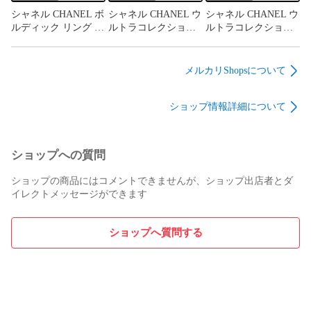
シャネル CHANEL ボ
シャネル CHANEL ウ
シャネル CHANEL ウ
ルディック リング ホ
ルトラコレクション
ルトラコレクション
ワイトゴールド
ブレスレット ホワイ
ピアス J4303 ホワイ
K18WG ダイヤモンド
トゴールドxブラック
トゴールド K18WG
11号相当 51 指輪 レ
K18WG セラミック
ホワイトセラミック
メルカリShopsについて
ディース 仕上済
レディース 仕上済
イヤリング レディー
101887073
101887102
ス 仕上済 101887038
ショップ情報詳細について
ショップへの質問
ショップの商品にはコメントできませんが、ショップ出店者とダ
イレクトメッセージができます
ショップへ質問する