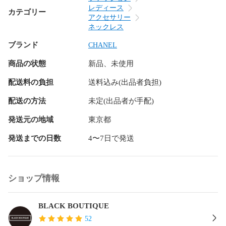
証明書

レディース
カテゴリー
ケース

アクセサリー
ネックレス
商品点数

ブランド
CHANEL
9.5点

商品の状態
新品、未使用
補足説明

今回の出品に際し、ジュエリー専門店にて仕上げ致しまし
配送料の負担
送料込み(出品者負担)
た。

配送の方法
未定(出品者が手配)
※僅かに磨ききれなかったチリキズがあります。

発送元の地域
東京都
管理コード

発送までの日数
4〜7日で発送
240101776957 7D/Cｲﾃｲ(55) 25feb02
ショップ情報
BLACK BOUTIQUE
52