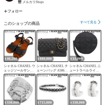
メルカリShops
フォロー
すべて見る
このショップの商品
46,200
880,000
33,000
¥
¥
¥
シャネル CHANEL ウ
シャネル CHANEL チ
シャネル CHANEL ニ
ェッジソールサンダ
ェーンバッグ A58600
ュートラベルライン
ル G31695 ブラックx
ブラック 黒 ゴールド
ポーチ ブラック 黒
ブラウン コルク レザ
金具 キャビアスキン
ブラック金具 ナイロ
ー ココマーク 38 1/2
デカマトラッセ 30cm
ン レザー ラウンド
靴 レディース
Wチェーン Wフラッ
丸形 小物入れ 7番台
101889981
プ 17番台 ショルダー
レディース
バッグ レディース
101888838
101890188
330,000
715,000
330,000
¥
¥
¥