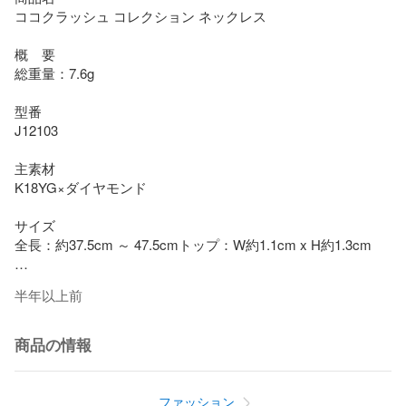
ココクラッシュ コレクション ネックレス 

概　要

総重量：7.6g

型番

J12103

主素材

K18YG×ダイヤモンド

サイズ

全長：約37.5cm ～ 47.5cmトップ：W約1.1cm x H約1.3cm

半年以上前
カラー

イエローゴールド

商品の情報
付属品

箱(ダメージあり)

保存袋

ファッション