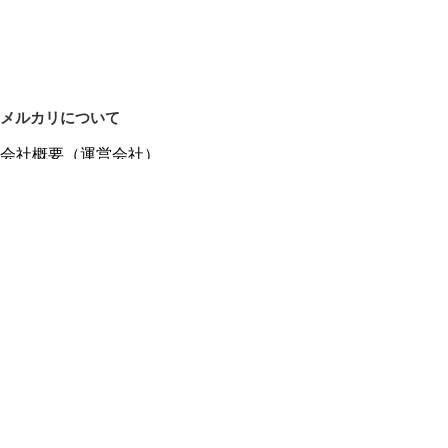
メルカリについて
会社概要（運営会社）
採用情報
プレスリリース
公式ブログ
プレスキット
メルカリUS
メルカリShops
m department（エムデパ）
ヘルプ
ヘルプセンター（ガイド・お問い合わせ）
メルカリShopsでショップを開設する
メルカリShops ショップ管理画面にログイン
メルカリShops出店者向けガイド
お問い合わせ一覧