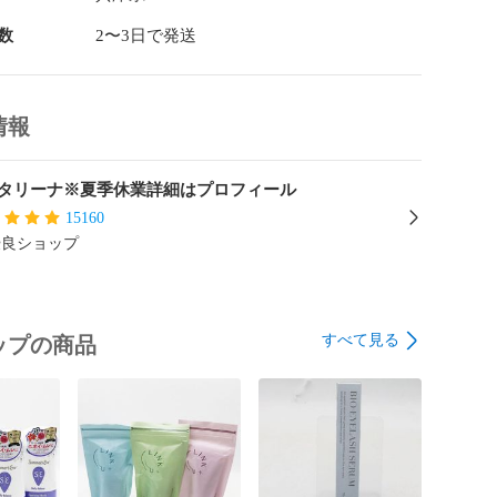
像をご覧下さいませ。

数
2〜3日で発送
品は消毒済みです。

確認済みです。パワーアンプダイレクトモートは未確認
情報
発送となります。

タリーナ※夏季休業詳細はプロフィール
15160
しては確認を行っていない動作未確認品でございます。

優良ショップ
ため、万が一動作不良がありました場合も

できかねますので、予めご了承ください。

すべて見る
ップの商品
取扱説明書、電源ケーブル、リモコン

ています。

いる物以外は付属されておりません。
