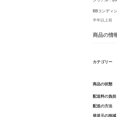
BBコンディシ
半年以上前
Aランクより
※「ジャンク
商品の情
は、いかなる
商品説明

商品名Maran
カテゴリー
商品管理番号SR3
製造年月2009
商品の状態
状態前面に少
配送料の負担
上記の状態で
配送の方法
好な状態です。
発送元の地域