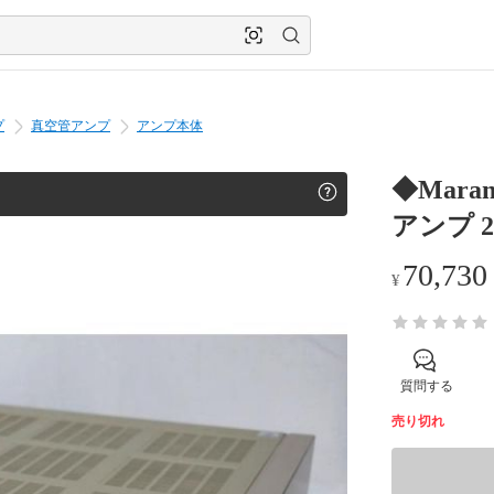
プ
真空管アンプ
アンプ本体
◆Mara
アンプ 2
70,730
¥
質問する
売り切れ