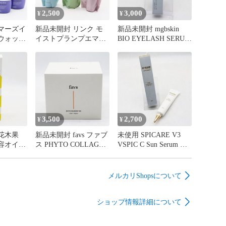
全てですのでご落札前にご確認ください。

2,500
3,000
¥
¥
：W440×H123×D444 mm

マーズイ
新品未開封 リンク モ
新品未開封 mgbskin
ウォッシ
イストプランプエマル
BIO EYELASH SERUM


フィット
ジョン / ハイドロ ナノ
バイオアイラッシュセ
 3個 /
エッセンスローション
ラム 10ml CR8-08-06-
ちら（メーカーサイト）をご覧ください。

ィ フェ
/ ストレッチフォーミ
12B
ュ 2個
ングウォッシュ セット
25000***

08-01
CR8-08-07-01
レットからご覧の方は、下記の【商品詳細を見る】から
ずご確認下さい。

3,500
2,700
¥
¥
花木果
新品未開封 favs ファブ
未使用 SPICARE V3
は買取・販売歴16年の株式会社ビーエム神戸が運営して
容オイル
ス PHYTO COLLAGEN
VSPIC C Sun Serum ス
-06-11B
PAD フィトコラーゲン
ピケア ブイスリー ブ
パッド 120ml/80pads
イスピック シー サン
庫県公安委員会許可 631198900001号

CR8-08-06-10
セラム 30ml CR8-08-06-
メルカリShopsについて
09B
ことや、落札後の取引手順について

ショップ情報詳細について
ございましたら、お気軽にお問い合わせ下さいませ。メ
bmkobe.work営業案内平日：10時～17時
