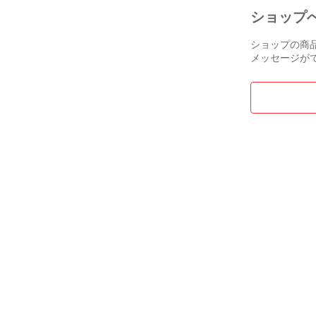
ショップ
土曜、日曜、
店舗案内ヤフ
ショップの商
い。

メッセージが
店舗URL：https:/
お気持ちの良
【注意事項】
商品情報

BBコンディシ
Aランクより
※「ジャンク
は、いかなる
メーカー・商品名