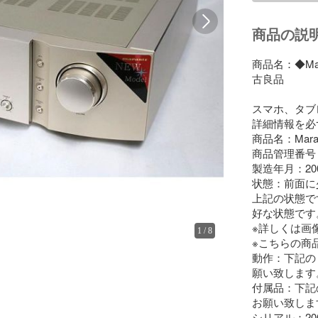
商品の説
商品名：◆Mar
古良品

スマホ、タブ
詳細情報を必
商品名：Mara
商品管理番号：SR
製造年月：200
状態：前面に
上記の状態で
好な状態です。
※詳しくは画
1
/
8
※こちらの商
動作：下記の
願い致します。
付属品：下記
お願い致します
シリアル：20000