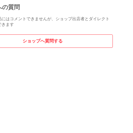
への質問
祝日：定休日  ※発送業務は平日のみとなっております。
ーショッピング店「カッタリーナ」も是非ご利用くださ
品にはコメントできませんが、ショップ出店者とダイレクト
できます
/store.shopping.yahoo.co.jp/re-style5151/

ショップへ質問する
いお取引きになるよう、

を必ずお読み頂けますようお願い致します。

ョン　中古良品

見栄えは劣るが中古品としてはまずまず綺麗な状態

品・初期動作保証外」と記載がある商品につきまして
理由の場合もキャンセル・返品はお受け出来かねます。

Marantz マランツ PM-15S2 プリメインアンプ 2009