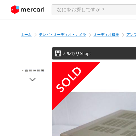
ンツにスキップ
ホーム
テレビ・オーディオ・カメラ
オーディオ機器
アン
メルカリShops