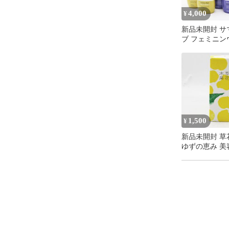
画像の内容が
4,000
¥
商品説明外形寸法
新品未開封 サ
ブ フェミニン
質量 ：18.5 kg
ュ マルチベネ
デイリーバランス
※詳しくはこ
シアービューテ
ミニンウォッシ
シリアル200009
セット CR8-08-
スマホ、タブ
詳細情報を必
1,500
¥
新品未開封 草
カッタリーナ
ゆずの恵み 美
おります。

N 50ml CR8-08
古物営業許可 兵
商品に関する
ご不明な点が
ールyahoo@