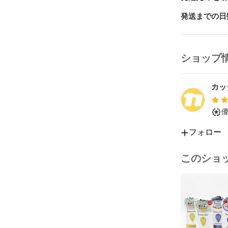
※詳しくは画
発送までの日
※こちらの商
動作音出しは
ショップ
です。

※現状品での
カッ
動作に関しま
動作保証外の
フォロー
返品はお受け
このショ
付属品本体、
元箱は欠品し
※記載されて