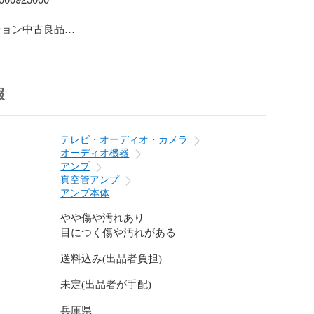
ョン中古良品

見栄えは劣るが中古品としてはまずまず綺麗な状態

品・初期動作保証外」と記載がある商品につきまして
報
理由の場合もキャンセル・返品はお受け出来かねます。

テレビ・オーディオ・カメラ
オーディオ機器
tz マランツ PM-15S2 プリメインアンプ 2009年製

アンプ
真空管アンプ
-11-182

アンプ本体
年製

やや傷や汚れあり
目につく傷や汚れがある
し使用に伴う汚れや小傷があります。

送料込み(出品者負担)
すが、目立った汚れや傷はなく、中古品としましては良
未定(出品者が手配)


兵庫県