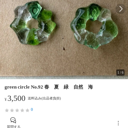
1
/
6
green circle No.92 春 夏 緑 自然 海
3,500
送料込み(出品者負担)
¥
0
質問する