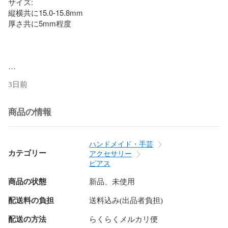
サイズ:

縦横共に15.0-15.8mm

厚さ共に5mm程度

3日前
ハンドメイド

一点もの

レジン

商品の情報
シーグラス

グリーン

緑

ハンドメイド・手芸
ピアス

カテゴリー
アクセサリー
サージカルステンレス

ピアス
金属アレルギー対応

商品の状態
新品、未使用
シルバー

夏

配送料の負担
送料込み(出品者負担)
summer

幸せが訪れますように

配送の方法
らくらくメルカリ便
maticohboh
