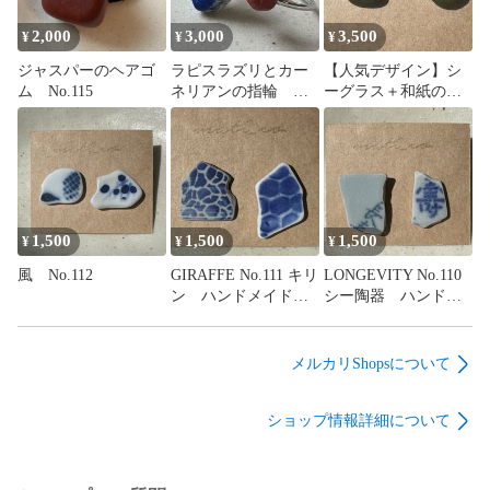
2,000
3,000
3,500
¥
¥
¥
ジャスパーのヘアゴ
ラピスラズリとカー
【人気デザイン】シ
ム No.115
ネリアンの指輪
ーグラス＋和紙のピ
No.114
アス No.113
1,500
1,500
1,500
¥
¥
¥
風 No.112
GIRAFFE No.111 キリ
LONGEVITY No.110
ン ハンドメイド
シー陶器 ハンドメ
ピアス シー陶器
イド 海からの贈り
陶器 海からの贈り
物 長寿 寿 お祝
物
い 一点もの
メルカリShopsについて
ショップ情報詳細について