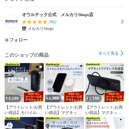
アウトレット商品の注意事項

＊＊＊＊＊＊＊＊＊＊＊＊＊

オウルテック公式 メルカリShops店
●商品到着後2週間以内の初期不良品のみ、交換または返品を
1962
受け付けております。

メルカリShops
アウトレット商品につき、製品パッケージ・保証書に記され
ている保証期間は適用外です。

フォロー
●アウトレット商品の性質上、商品の状態は一点ずつ異なりま
すべて見る
このショップの商品
すので、商品の状態

（箱・本体キズの程度など）のお問い合わせはご遠慮くださ
い。

●商品ご到着後、必ず動作確認を行ってください。

●アウトレット商品のため、お客様都合による返品はお受けし
4,180
4,980
2,180
¥
¥
¥
ておりません。

万が一、動作不良や使用上問題のあるキズ等があった場合
【アウトレット/お買
【アウトレット/お買
【アウトレット/お買
は、返品をお受けします。

い得品】モバイルバ
い得品】マグネット
い得品】マグネット
ッテリー 巻き取り式
式ワイヤレス充電対
ワイヤレス充電器 ス
※状態確認のため一度開封しているものもあります。

ケーブル内蔵
応 モバイルバッテリ
マホリング搭載 厚さ