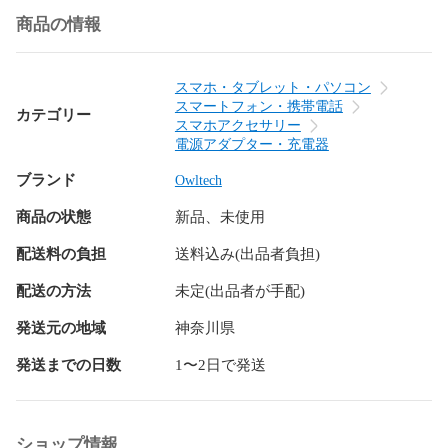
■USBポート：

商品の情報
USB Type-C × 1ポート(Power Delivery-PPS、Quick 
Charge3.0)

USB Type-A × 1ポート

スマホ・タブレット・パソコン
■入力電圧：AC100V - 240V 50/60Hz

スマートフォン・携帯電話
カテゴリー
■出力仕様：

スマホアクセサリー
USB Type-C (Power Delivery-PPS、Quick Charge3.0)：
電源アダプター・充電器
5V/3A、9V/3A、12V/2.5A、15V/2A

ブランド
Owltech
(Power Delivery-PPS、Quick Charge3.0)：3.3-11V/3A、3.3-
16V/2A

商品の状態
新品、未使用
USB Type-A：5V/2.4A

合計最大 5V/5.4A(3A＋2.4A)/(42W(30＋12W))

配送料の負担
送料込み(出品者負担)
■サイズ (本体)：約65(W) × 31(D) × 65(H) mm

■重量 (本体)：約130g

配送の方法
未定(出品者が手配)
■保証期間：初期不良のみ交換保証（商品到着後2週間以内に
発送元の地域
神奈川県
要連絡）

■型番：OWL-ACPDU1S-BK／OWL-ACPDU1S-WH

発送までの日数
1〜2日で発送
■JAN：4942322008417／4942322008424

＊＊＊＊＊＊＊＊＊＊＊＊＊

ショップ情報