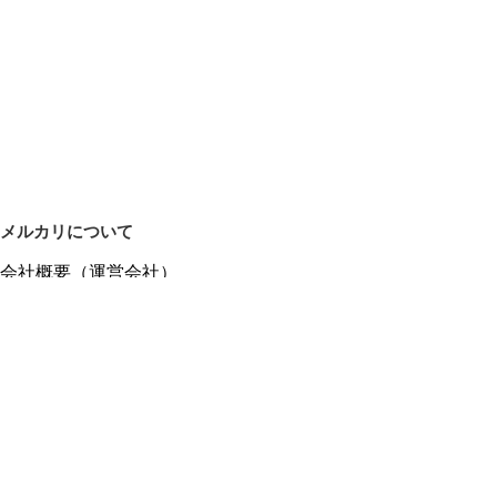
メルカリについて
会社概要（運営会社）
採用情報
プレスリリース
公式ブログ
プレスキット
メルカリUS
メルカリShops
m department（エムデパ）
ヘルプ