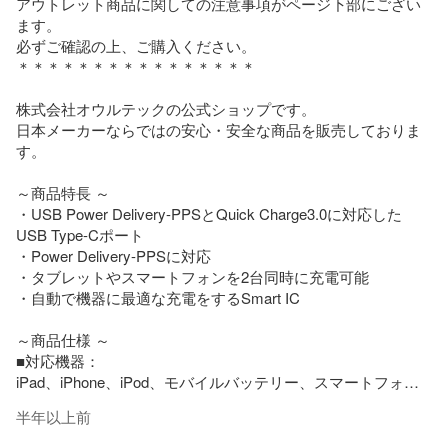
アウトレット商品に関しての注意事項がページ下部にござい
ます。

必ずご確認の上、ご購入ください。

＊＊＊＊＊＊＊＊＊＊＊＊＊＊＊＊

株式会社オウルテックの公式ショップです。

日本メーカーならではの安心・安全な商品を販売しておりま
す。

～商品特長 ～

・USB Power Delivery-PPSとQuick Charge3.0に対応した
USB Type-Cポート

・Power Delivery-PPSに対応

・タブレットやスマートフォンを2台同時に充電可能

・自動で機器に最適な充電をするSmart IC

～商品仕様 ～

■対応機器：

iPad、iPhone、iPod、モバイルバッテリー、スマートフォ
ン、タブレットPC、

半年以上前
Wi-Fiルーター、加熱式タバコ、PD対応のノートPC(30Wまで
供給)など
