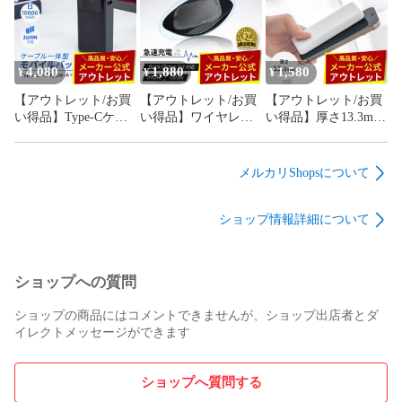
10000mAh PD20W オ
ー 5000mAh スタンド
約9.7mm 15W急速充
ウルテック公式
オウルテック公式
電対応 オウルテック
公式
【関連キーワード】

#新古品 #セール #sale #バーゲン #掘り出し物 #格安 #激安 #
4,080
1,880
1,580
¥
¥
¥
特価 #値引き  #outlet #OUTLET #限定 #訳アリ #傷あり #箱潰
れ #特別 #数量限定 #残り #僅か #OWL-ACPDU1S-BK #OWL-
【アウトレット/お買
【アウトレット/お買
【アウトレット/お買
ACPDU1S-WH #ACアダプタ #パワーデリバリー #iPhone 
い得品】Type-Cケー
い得品】ワイヤレス
い得品】厚さ13.3mm
#android #タイプCポート #USBポート #急速充電 #じゅうでん
ブル一体型 モバイル
充電器 急速充電 Qi
モバイルバッテリー
き
バッテリー
スマホとiPhoneを置
5000mAh USB Type-C
10000mAh PD30W オ
くだけ オウルテック
入出力／USB Type-A
メルカリShopsについて
ウルテック公式
公式
出力 最大15W出力
PSE認証 オウルテッ
ショップ情報詳細について
ク公式
ショップへの質問
ショップの商品にはコメントできませんが、ショップ出店者とダ
イレクトメッセージができます
ショップへ質問する