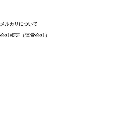
メルカリについて
会社概要（運営会社）
採用情報
プレスリリース
公式ブログ
プレスキット
メルカリUS
メルカリShops
m department（エムデパ）
ヘルプ
ヘルプセンター（ガイド・お問い合わせ）
メルカリShopsでショップを開設する
メルカリShops ショップ管理画面にログイン
メルカリShops出店者向けガイド
お問い合わせ一覧
フリーワードから商品をさがす
プライバシーと利用規約