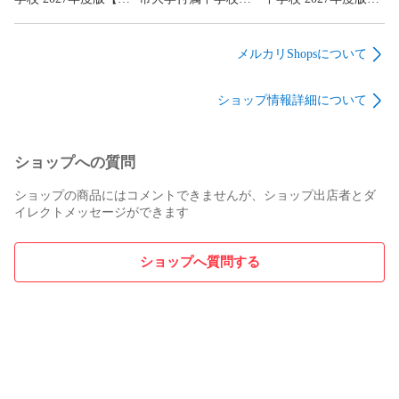
習熟度別学習を導入している。

去問10+3年】(中学別
2027～2028年度版
【過去問5+5年】(中
4技能バランスの取れた英語教育には50年以上の実績がある。
入試過去問シリーズ
【過去問5+3年】(中
学別入試過去問シリ
多様な海外研修のほか、オンライン英会話やAI自動採点シス
N01)
学別入試過去問シリ
ーズL11)
メルカリShopsについて
ーズL13)
テムの導入など、グローバル化に対応した教育を行ってい
る。

ショップ情報詳細について
★学校生活

多彩な学校行事

ショップへの質問
体育祭、文化祭、奈良・京都研修（中3）、沖縄研修（高2）
など多彩な学校行事がある。

ショップの商品にはコメントできませんが、ショップ出店者とダ
クラブ活動では、マンドリンギター部とバトン部が優秀な成
イレクトメッセージができます
績を収めている。茶道・華道・フルート・書道・バイオリン
の「特修」を置き、多くの生徒がクラブと並行して活動して
いる。幅広い分野の専門の講師による土曜講座も実施してい
ショップへ質問する
る。

海外交流にも積極的で、アメリカのパーキオメン・バレー高
校との交流プログラムは隔年ごとに派遣・受け入れを実施し
ており、40年以上続いている。中3の3ヶ月のニュージーラン
ドターム留学や高1を対象としたカナダ英語研修、アジア研修
など多様なプログラムが用意されている。
