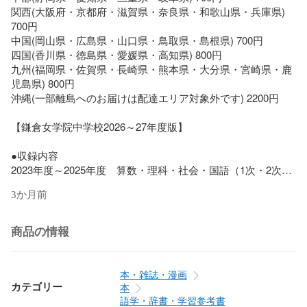
関西(大阪府・京都府・滋賀県・奈良県・和歌山県・兵庫県) 
700円

中国(岡山県・広島県・山口県・鳥取県・島根県) 700円

四国(香川県・徳島県・愛媛県・高知県) 800円

九州(福岡県・佐賀県・長崎県・熊本県・大分県・宮崎県・鹿
児島県) 800円

沖縄(一部離島へのお届けは配達エリア対象外です) 2200円

【鎌倉女学院中学校2026～27年度版】

●収録内容

2023年度～2025年度　算数・理科・社会・国語（1次・2次）

2020年度～2022年度　算数・理科・社会・国語（1次）

3か月前
※2020年度～2022年度は東京学参ホームページで公開してお
ります。データをダウンロードしてご利用ください。

2026年度　2026年4月以降　東京学参ホームページにて公開
商品の情報
予定

※公開時期については東京学参ホームページをご確認くださ
い。

本・雑誌・漫画
※著作権上の都合により、掲載できない内容が生じることがあ
カテゴリー
本
ります。

語学・辞書・学習参考書