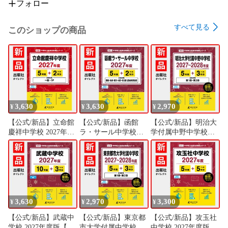
創立121周年の伝統校

フォロー
2025年度で創立121周年の伝統校。開校以来、「真摯沈着」を
校訓に、特色ある女子教育を実践し、心身ともに健康で、国
すべて見る
このショップの商品
際性豊かな人間の育成を目指す。

★環境

自然と歴史史跡に恵まれたキャンパス

自然環境と文化的環境に恵まれた古都鎌倉の中心に位置す
る。学校の周りには多くの歴史的建造物が点在しており、学
びのフィールドとしている。100周年を機に新築した校舎は冷
3,630
3,630
2,970
暖房完備で、ICT環境の整備も進んでいる。生徒は全員が
¥
¥
¥
Chromebookを購入し、日常的に使用している。校舎内には、
【公式/新品】立命館
【公式/新品】函館
【公式/新品】明治大
カウンセリングルームや茶室も備える。

慶祥中学校 2027年度
ラ・サール中学校
学付属中野中学校
版【過去問5+2年】
2027年度版【過去問
2027～2028年度版
★カリキュラム

(中学別入試過去問シ
5+2年】(中学別入試
【過去問5+3年】(中
英語教育を重視し4年制大を目指す

リーズX02)
過去問シリーズX01)
学別入試過去問シリ
主要5教科を重視したきめ細やかな教育を実践している。

ーズN05)
中学では、国語・数学・英語の授業時間を標準より大幅に増
やしている。3年次は国語や数学など、一部の教科で高校課程
3,630
2,970
3,300
¥
¥
¥
の先取り授業も実施している。

高2で文系・文理・理系の進路別の3コースのカリキュラムと
【公式/新品】武蔵中
【公式/新品】東京都
【公式/新品】攻玉社
なる。各コースとも選択科目を充実させ、分割少人数授業や
学校 2027年度版【過
市大学付属中学校
中学校 2027年度版