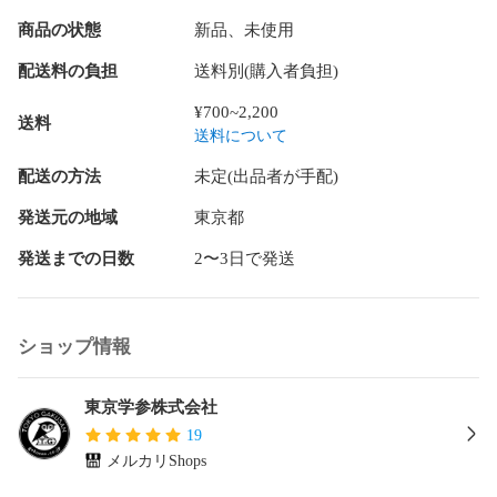
本商品は新しいタイプの入試過去問題集です。

商品の状態
新品、未使用
2026年度入試の問題・解答解説・解答用紙・「合否の鍵はこ
の問題だ！！」、2027年度入試受験用の「出題傾向の分析と
配送料の負担
送料別(購入者負担)
合格への対策」は東京学参ホームページで公開予定です。

最近3年間+3年間＜DL版・2026年度はデータで対応＞の入試
¥700~2,200
送料
傾向を徹底分析・合格への対策と学習のポイント

送料について
国語は原則全年度の問題を紙面に掲載

実戦対応　学習に役立つ分類マーク付き

配送の方法
未定(出品者が手配)
絶対正解したい問題「基本」「重要」から、合格を決定づけ
た「やや難」までを詳しく解説

発送元の地域
東京都
攻略サポート：「傾向と対策」「合否を分けた問題」

発送までの日数
2〜3日で発送
便利なDL(ダウンロード)コンテンツ：「解答用紙ダウンロー
ド」

一人一人の可能性を伸ばす。6年一貫教育で進学実績も上昇。
ショップ情報
21世紀を担う国際人育成を目指す。

★最寄り駅

東京学参株式会社
横須賀線・江ノ島電鉄　鎌倉駅

19
メルカリShops
★校風
