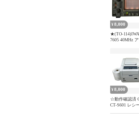
8,000
¥
★(TO-114)IWA
7605 40MHz
オシロスコープ
ロスコープ 通
電源コード付 
8,000
¥
☆動作確認済 CI
CT-S601 レ
ンター USB接
タス印字OK AC
ール紙付【中