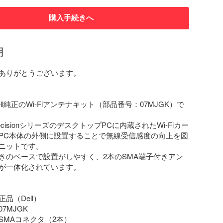
購入手続きへ
明
ありがとうございます。

ll純正のWi-Fiアンテナキット（部品番号：07MJGK）で
やPrecisionシリーズのデスクトップPCに内蔵されたWi-Fiカー
PC本体の外側に設置することで無線受信感度の向上を図
ニットです。

きのベースで設置がしやすく、2本のSMA端子付きアン
が一体化されています。

（Dell）

MJGK

MAコネクタ（2本）
