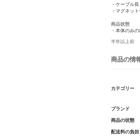
・ケーブル長：
・マグネット
商品状態

・本体のみの
・未開封品

半年以上前
注意事項

・Wi-Fi
商品の情
ておりません

・ご利用のWi
ご確認ください
カテゴリー
ご不明な点が
AN624
ブランド
商品の状態
配送料の負担