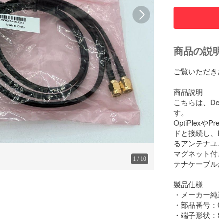
商品の説
ご覧いただき
商品説明

こちらは、De
す。

OptiPlex
ドと接続し、
るアンテナユ
マグネット付
1
/
10
テナケーブル
製品仕様

・メーカー純正品
・部品番号：07
・端子形状：S