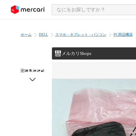
ンツにスキップ
ホーム
DELL
スマホ・タブレット・パソコン
PC周辺機器
メルカリShops