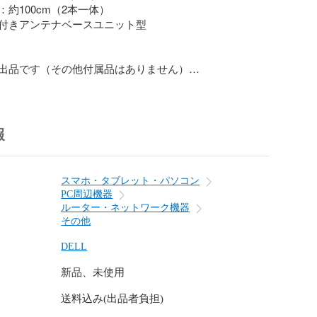
約100cm（2本一体）

付きアンテナベースユニット型

出品です（その他付属品はありません）

カード本体、変換ケーブル、マウントブラケットなどは付属し
報
-Fiカードの端子形状（IPEX ⇔ SMA）が適合するか必ず


スマホ・タブレット・パソコン
PC周辺機器
ルーター・ネットワーク機器
ございましたら、お気軽にご質問ください。

その他
DELL
新品、未使用
送料込み(出品者負担)