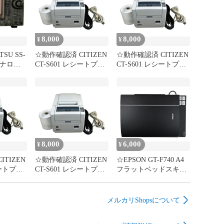
8,000
8,000
¥
¥
TSU SS-
☆動作確認済 CITIZEN
☆動作確認済 CITIZEN
 アナログ
CT-S601 レシートプリ
CT-S601 レシートプリ
 シンク
ンター USB接続 ステー
ンター USB接続 ステー
電確認済
タス印字OK AC/USB/ロ
タス印字OK AC/USB/ロ
現状品
ール紙付【中古】【4】
ール紙付【中古】【3】
8,000
6,000
¥
¥
TIZEN
☆動作確認済 CITIZEN
☆EPSON GT-F740 A4
シートプリ
CT-S601 レシートプリ
フラットベッドスキャ
続 ステー
ンター USB接続 ステー
ナー USB接続 動作確認
/USB/ロ
タス印字OK AC/USB/ロ
済 Firmware更新済 高画
古】【2】
ール紙付【中古】【1】
質スキャン USBケーブ
メルカリShopsについて
ル付【3】