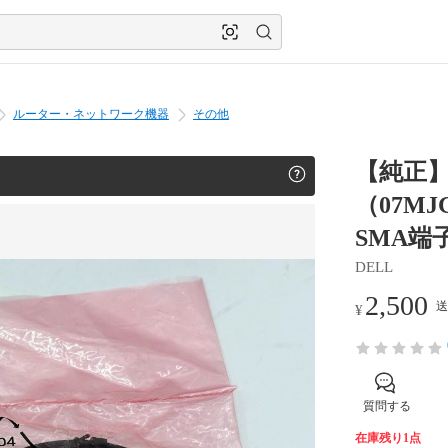
ルーター・ネットワーク機器
その他
【純正】D
（07M
SMA端
DELL
2,500
送
¥
質問する
在庫残り1点