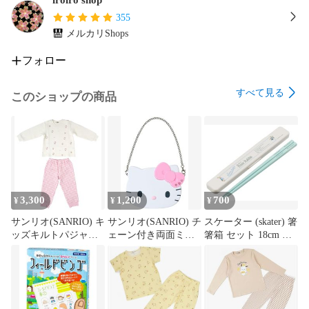
355
メルカリShops
フォロー
すべて見る
このショップの商品
3,300
1,200
700
¥
¥
¥
サンリオ(SANRIO) キ
サンリオ(SANRIO) チ
スケーター (skater) 箸
ッズキルトパジャマ
ェーン付き両面ミラ
箸箱 セット 18cm 抗
ハローキティ 110cm
ー（I Love Hello
菌 ピーターラビット
綿100％ 長袖 上下セ
Kitty） ハローキティ
日本製 ABC3AG-A
ット 237302
ピンク 鏡 メイク 持
ち運び