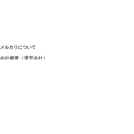
メルカリについて
会社概要（運営会社）
採用情報
プレスリリース
公式ブログ
プレスキット
メルカリUS
メルカリShops
m department（エムデパ）
ヘルプ
ヘルプセンター（ガイド・お問い合わせ）
メルカリShopsでショップを開設する
メルカリShops ショップ管理画面にログイン