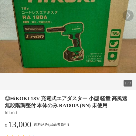
1
/
3
◎HiKOKI 18V 充電式エアダスター 小型 軽量 高風速
無段階調整付 本体のみ RA18DA (NN) 未使用
hikoki
13,000
送料込み(出品者負担)
¥