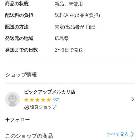
商品の状態
新品、未使用
【保証】

配送料の負担
送料込み(出品者負担)
ジャンク品以外について、商品到着から一週間初期不良返品
受け付けます。

配送の方法
未定(出品者が手配)
特別な記載が無い限り、メーカー保証は一切つきません。

商品について、簡単な動作確認のみ行っております。

発送元の地域
広島県
実際の作業に則した動作確認や、修理、パーツ欠品のチェッ
発送までの日数
2〜3日で発送
クは行っておりません。

【状態】

Nランク

ショップ情報
【動作確認】

保管中の傷や汚れがあります。

ピックアップメルカリ店
337
【領収書発行】	

優良ショップ
インボイス対応領収書の発行可能です。

領収書の発行は、ご落札直後にメッセージにてお申し付けく
フォロー
ださい。なお二度手間と経費削減のため（切手代等）、後日
ご連絡をいただいても領収書のみの郵送等は行っておりませ
すべて見る
このショップの商品
ん。
