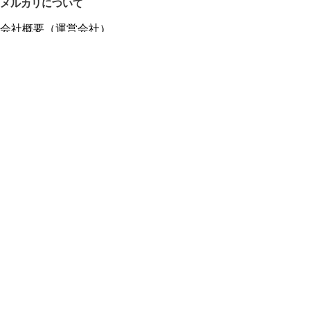
メルカリについて
会社概要（運営会社）
採用情報
プレスリリース
公式ブログ
プレスキット
メルカリUS
メルカリShops
m department（エムデパ）
ヘルプ
ヘルプセンター（ガイド・お問い合わせ）
メルカリShopsでショップを開設する
メルカリShops ショップ管理画面にログイン
メルカリShops出店者向けガイド
お問い合わせ一覧
フリーワードから商品をさがす
プライバシーと利用規約
メルカリ利用規約
メルカリShops利用規約