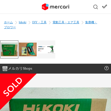
ホーム
hikoki
DIY・工具
電動工具・エア工具
集塵機・
ブロワー
メルカリShops