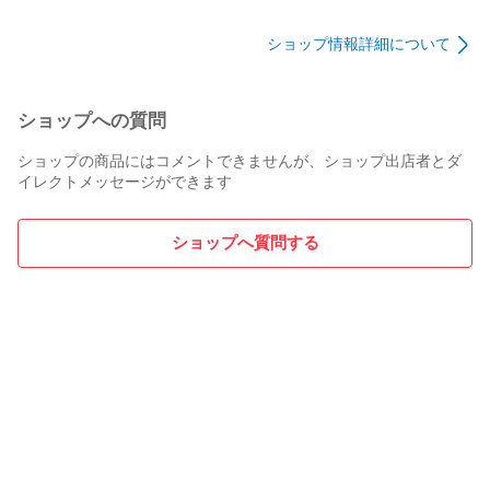
確認済み
【お支払い】

ショップ情報詳細について
ご購入から『5日以内』に指定の支払い方法で入金手続きをお
願いします。

購入後の取り消しは対応いたしかねますので商品説明、画像
ショップへの質問
をしっかり確認のうえご入札ください。

購入者様都合でのキャンセルの場合、購入者様に【悪い】の
ショップの商品にはコメントできませんが、ショップ出店者とダ
評価が自動的につきます。

イレクトメッセージができます
【問い合わせ先】

何かご不明点ございましたら、下記までご連絡をお願いいた
ショップへ質問する
します。タイトルの最初に付く記号によって在庫店舗が異な
ります。

タイトルに◎印が付いた商品は海田店の在庫です。

ピックアップヤフオク店/ハンサム工具 海田店

【TEL】080-4205-9586

【メールアドレス】kaita@pickup-jp.com

【住所】広島県安芸郡海田町幸町6-42-4カーサ幸101

【営業時間】10:00～19:00

火、水曜日は休業ですので、対応は行っておりません。