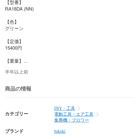
【型番】

RA18DA (NN)

【色】

グリーン

【定価】

15400円

【重量】

＜本体＞1.15kg

半年以上前
【電圧】

18

商品の情報
【バッテリー】

DIY・工具
カテゴリー
電動工具・エア工具
【付属品】

集塵機・ブロワー
(詳細は画像優先となります)

ブランド
(画像に無いものは付属しません）

hikoki
エアダスタノズル、ノズル（A）/（B）、吸引アタッチメント
