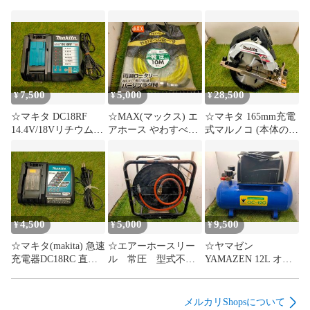
【商品発送と梱包】

入金確認後、１～３営業日以内に発送します（ＧＷ、盆、年
末年始除く）

梱包材料は再利用となります。

落札者様以外の宛名、宛先をご希望の場合はお申し付けくだ
さい。

7,500
5,000
28,500
¥
¥
¥
一方で、配送会社様との契約がございますので送り主の氏
☆マキタ DC18RF
☆MAX(マックス) エ
☆マキタ 165mm充電
名、住所などの変更は対応致しかねます。

14.4V/18Vリチウムイ
アホース やわすべり
式マルノコ (本体の
また、購入元が分かるような書類の同梱不要などにつきまし
オンバッテリ用急速
ホース 常圧
み/バッテリー・充電
ても、多数の商品を取り扱っております都合上全てのご要望
充電器 動作確認済
Φ7mm×10m LH-
器別売) 黒
に対応いたしかねる場合があります。予めご了承ください。

み
7010S1 動作確認済
HS631DZB 動作確
み
認済み
【返品方法】

ジャンク品の返品は一切承っておりません。

4,500
5,000
9,500
ジャンク品以外は、商品到着から一週間初期不良返品受け付
¥
¥
¥
けます。

☆マキタ(makita) 急速
☆エアーホースリー
☆ヤマゼン
なお、不具合商品の場合は大変お手数ですが、弊社までご連
充電器DC18RC 直流
ル 常圧 型式不
YAMAZEN 12L オイ
絡ください。

7.2-18V DC18RC 動
明 動作確認済み
ルレス エアーコンプ
まず商品をご返品いただき、確認次第返金対応させていただ
作する事確認済み
レッサー OC-120 ナ
きます。

カトミ 常圧 動作
メルカリShopsについて