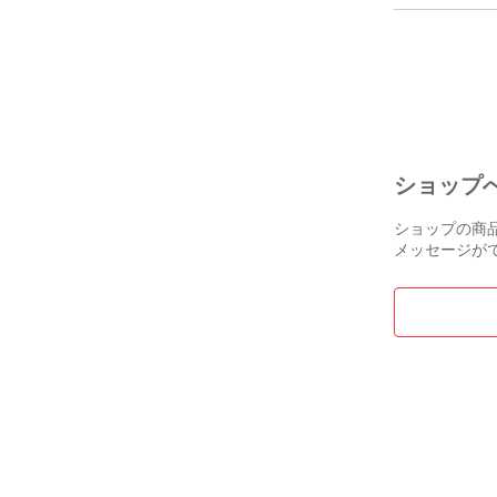
B44A/B45A/B4
純正 リア バン
ンパー 85022 7
ワイトパール Q
産(150996)
ショップ
ショップの商
メッセージが