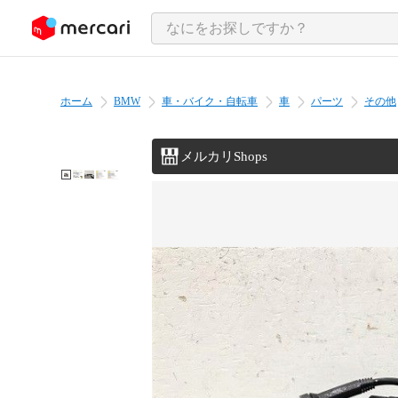
ンツにスキップ
ホーム
BMW
車・バイク・自転車
車
パーツ
その他
メルカリShops