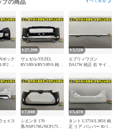
すべて見る
ップの商品
27,390
3,520
¥
¥
X Nボック
ヴェゼル/VEZEL
エブリィワゴン
/JF2 純
RV3/RV4/RV5/RV6 純正
DA17W 純正 右 サイド
ンパー F
後期 フロント バンパ
ステップ/サイドスカー
-TY0-
ー Fバンパー 71101-
ト 77211-64P5 パールホ
アムベルベ
3M0-ZY00 クリスタル
ワイト Z7T スズキ
パール
ブラックパール
(150814)
NH731P ホンダ(151020)
7,040
5,478
¥
¥
ウェイス
シエンタ 170
タント L375S/L385S 純
系/NSP170G/NCP175G
正 リア バンパー Rバン