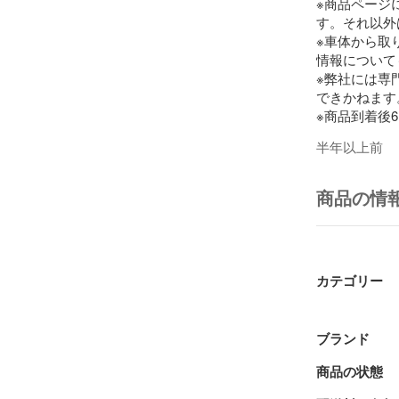
※商品ページ
す。それ以外
※車体から取
情報について
※弊社には専
できかねます
※商品到着後
ターを通し、
半年以上前
ター表示等警
願い致します
商品の情
カテゴリー
ブランド
商品の状態