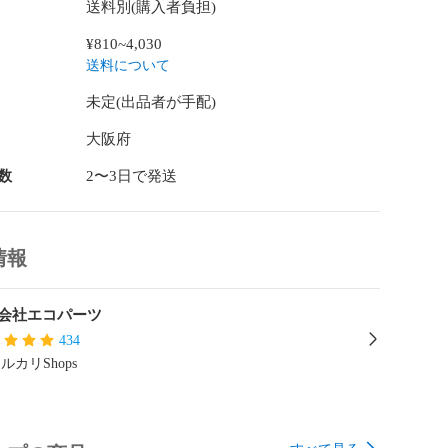
送料別(購入者負担)
¥810~4,030
送料について
未定(出品者が手配)
大阪府
数
2〜3日で発送
情報
会社エコパーツ
434
ルカリShops