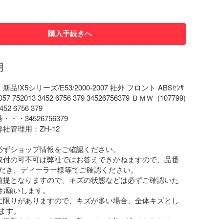
購入手続きへ
明
品!X5シリーズ/E53/2000-2007 社外 フロント ABSｾﾝｻ
57 752013 3452 6756 379 34526756379 ＢＭＷ  (107799) 

 6756 379

・・34526756379

社管理用：ZH-12

必ずショップ情報をご確認ください。

取付の可不可は弊社ではお答えできかねますので、品番
だき、ディーラー様等でご確認ください。

前提となりますので、キズの状態などは必ずご確認いた
お願いします。

に限りがありますので、キズが多い場合、全体キズとし
ます。
