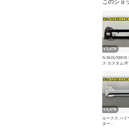
このショ
5,478
¥
N-BOX/NBO
ス カスタム/JF1
正 フロント バ
バンパー 71100
N000 プレミ
ットパープル
(151004)
5,478
¥
ルークス ハイ
ター