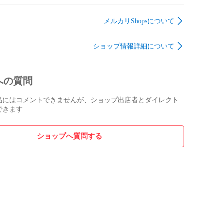
7A/B48A
ハイブリッド/NHP170G
パー 52159-B2070 ホワ
パー Rバ
純正 前期 フロント バ
イト W09 ダイハツ
NA-0 ホ
ンパー Fバンパー
(151039)
メルカリShopsについて
BB 日
52119-52891/52119-
52A01 トヨタ(151038)
ショップ情報詳細について
への質問
品にはコメントできませんが、ショップ出店者とダイレクト
できます
ショップへ質問する