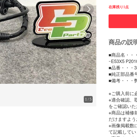
在庫残り1点
商品の説
■商品名・・・新
ｰE53X5 P2010
■品番・・・3452
■純正部品番号・
■備考・・・弊
※ご購入前に
※適合確認、
1
/
5
をご確認いた
※商品は補修
だけますよう
※画像掲載数
て記載してい