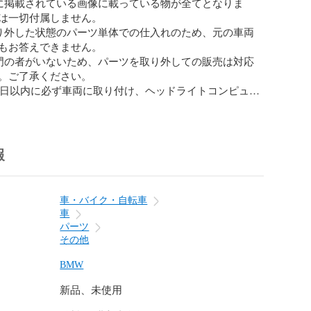
に掲載されている画像に載っている物が全てとなりま
は一切付属しません。

り外した状態のパーツ単体での仕入れのため、元の車両
もお答えできません。

門の者がいないため、パーツを取り外しての販売は対応
。ご了承ください。

6日以内に必ず車両に取り付け、ヘッドライトコンピュー
動作・点灯確認をしていただき、ファンモーター、メー
告灯が出ていないか等を必ずご確認いただきますようお
。
報
車・バイク・自転車
車
パーツ
その他
BMW
新品、未使用