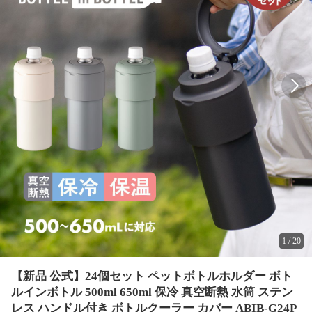
1
/
20
【新品 公式】24個セット ペットボトルホルダー ボト
ルインボトル 500ml 650ml 保冷 真空断熱 水筒 ステン
レス ハンドル付き ボトルクーラー カバー ABIB-G24P