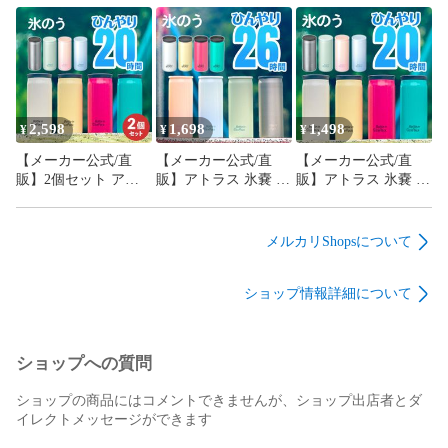
インボトル取り付け
トル 氷のう水筒 保冷
ラス 氷嚢 ボトル 水
専用氷嚢 ボトル 氷の
大きめ ストラップ付
筒 保冷 スリム コン
う水筒 保冷 大きめ
き 魔法瓶 子供 真空
パクト 魔法瓶 子供
ストラップ付き 魔法
断熱 ボトルインアイ
真空断熱 ボトルイン
瓶 子供 真空断熱 ボ
スパック ABIP-77
アイスパック ラージ
トルインアイスパッ
AICP-375-2P
ク ABIP
2,598
1,698
1,498
¥
¥
¥
【メーカー公式/直
【メーカー公式/直
【メーカー公式/直
販】2個セット アト
販】アトラス 氷嚢 ボ
販】アトラス 氷嚢 ボ
ラス 氷嚢 ボトル 水
トル 水筒 保冷 スリ
トル 氷のう水筒 保冷
筒 保冷 スリム コン
ム コンパクト 魔法瓶
スリム コンパクト 魔
パクト 魔法瓶 子供
子供 真空断熱 ボトル
法瓶 子供 真空断熱
メルカリShopsについて
真空断熱 ボトルイン
インアイスパック ラ
ボトルインアイスパ
アイスパック AICP-
ージ AICP-375
ック AICP-280
ショップ情報詳細について
280-2P
ショップへの質問
ショップの商品にはコメントできませんが、ショップ出店者とダ
イレクトメッセージができます