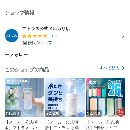
ショップ情報
アトラス公式メルカリ店
2077
優良ショップ
フォロー
すべて見る
このショップの商品
1,598
2,298
2,798
¥
¥
¥
【メーカー公式/直
【メーカー公式/直
【メーカー公式/直
販】アトラス ボトル
販】アトラス 氷嚢 ボ
販】2個セット アト