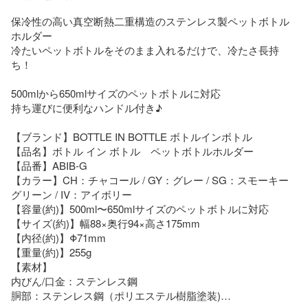
保冷性の高い真空断熱二重構造のステンレス製ペットボトル
ホルダー

冷たいペットボトルをそのまま入れるだけで、冷たさ長持
ち！

500mlから650mlサイズのペットボトルに対応

持ち運びに便利なハンドル付き♪

【ブランド】BOTTLE IN BOTTLE ボトルインボトル

【品名】ボトル イン ボトル　ペットボトルホルダー

【品番】ABIB-G

【カラー】CH：チャコール / GY：グレー / SG：スモーキー
グリーン / IV：アイボリー

【容量(約)】500ml〜650mlサイズのペットボトルに対応

【サイズ(約)】幅88×奥行94×高さ175mm

【内径(約)】Φ71mm

【重量(約)】255g

【素材】

内びん/口金：ステンレス鋼

胴部：ステンレス鋼（ポリエステル樹脂塗装)
