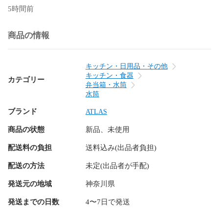
ふた：ポリプロピレン

5時間前
ストラップ：ポリエステル

パッキン：熱可塑性エラストマー

商品の情報
※ペットボトルの形状によっては使用できない場合がありま
す。

キッチン・日用品・その他
KEY： アトラス メーカー直販店 メーカー公式 ペットボトル
キッチン・食器
カテゴリー
クーラー 真空断熱 魔法瓶 水筒 炭酸飲料 スポーツ飲料 スポー
弁当箱・水筒
ツドリンク 保冷 保温 男性 女性 シンプル かわいい おしゃれ 
水筒
かっこいい ギフト プレゼント ラッピング 母の日 父の日 敬老
ブランド
ATLAS
の日 新生活 新入学
商品の状態
新品、未使用
配送料の負担
送料込み(出品者負担)
配送の方法
未定(出品者が手配)
発送元の地域
神奈川県
発送までの日数
4〜7日で発送