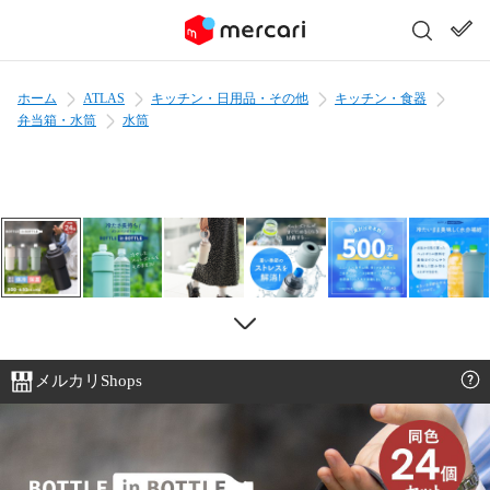
ホーム
ATLAS
キッチン・日用品・その他
キッチン・食器
弁当箱・水筒
水筒
メルカリShops