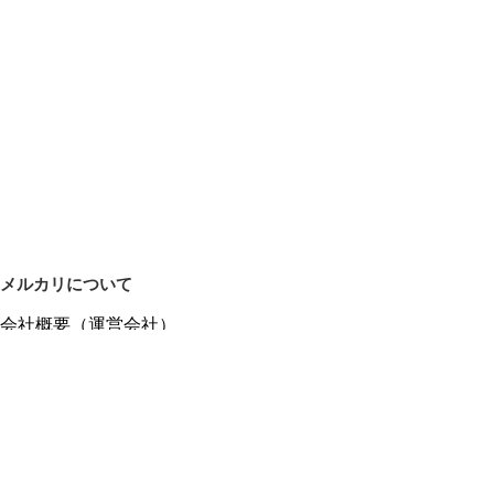
メルカリについて
会社概要（運営会社）
採用情報
プレスリリース
公式ブログ
プレスキット
メルカリUS
メルカリShops
m department（エムデパ）